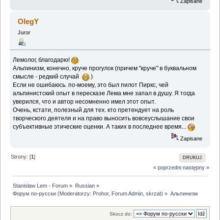
Zapisane
OlegY
Juror
Лемолог, благодарю!
Альпинизм, конечно, круче прогулок (причем "круче" в буквальном
смысле - редкий случай
)
Если не ошибаюсь. по-моему, это был пилот Пиркс, чей
альпинистский опыт в пересказе Лема мне запал в душу. Я тогда
уверился, что и автор несомненно имел этот опыт.
Очень, кстати, полезный для тех. кто претендует на роль
творческого деятеля и на право выносить вовсеуслышание свои
субъективные этические оценки. А таких в последнее время...
Zapisane
Strony: [
1
]
DRUKUJ
« poprzedni
następny »
Stanisław Lem - Forum
»
Russian
»
Форум по-русски
(Moderatorzy:
Prohor
,
Forum Admin
,
skrzat
) »
Альпинизм
Skocz do: