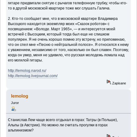
гитаре придвигали снятую с рычагов телефонную трубку, чтобы кто-
то в другой московской квартире тоже мог слушать Галича.
2. Кто-то сообщает мне, что в московской квартире Владимира
Высоцкого находится экземпляр моих «Сказок роботов» с
посвящением: «Володе. Март 1965», — и интересуется моей
встречей с Высоцким, который тогда был еще не слишком
популярен. Я не очень хорошо помню эту встречу, но припоминаю,
что он спел мне «Песню о нейтральной полосе». Я относился к нему
с уважением, независимо от того, насколько он был славен. Поэтому,
когда он умер, меня не удивило, что русская молодежь ломала над
его могилой гитары.
http://lemolog.narod.ru/
http://lemolog.livejournal.com/
Zapisane
lemolog
Juror
Станислав Лем чаще всего отдыхал в горах: Татры (в Польше),
Альпы (в Австрии). Но можно ли считать прогулки в горах
альпинизмом?