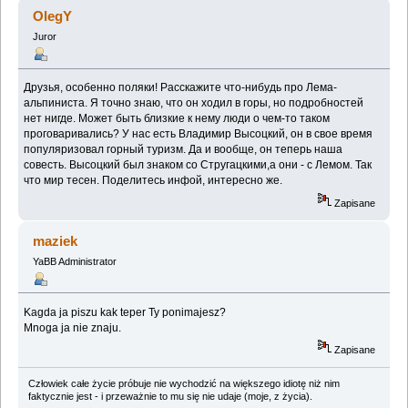
(Przeczytany 115023 razy)
OlegY
Juror
Друзья, особенно поляки! Расскажите что-нибудь про Лема-
альпиниста. Я точно знаю, что он ходил в горы, но подробностей
нет нигде. Может быть близкие к нему люди о чем-то таком
проговаривались? У нас есть Владимир Высоцкий, он в свое время
популяризовал горный туризм. Да и вообще, он теперь наша
совесть. Высоцкий был знаком со Стругацкими,а они - с Лемом. Так
что мир тесен. Поделитесь инфой, интересно же.
Zapisane
maziek
YaBB Administrator
Kagda ja piszu kak teper Ty ponimajesz?
Mnoga ja nie znaju.
Zapisane
Człowiek całe życie próbuje nie wychodzić na większego idiotę niż nim
faktycznie jest - i przeważnie to mu się nie udaje (moje, z życia).