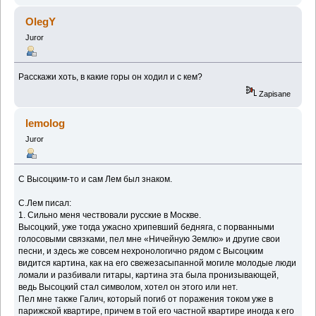
OlegY
Juror
Расскажи хоть, в какие горы он ходил и с кем?
Zapisane
lemolog
Juror
С Высоцким-то и сам Лем был знаком.
С.Лем писал:
1. Сильно меня чествовали русские в Москве.
Высоцкий, уже тогда ужасно хрипевший бедняга, с порванными
голосовыми связками, пел мне «Ничейную Землю» и другие свои
песни, и здесь же совсем нехронологично рядом с Высоцким
видится картина, как на его свежезасыпанной могиле молодые люди
ломали и разбивали гитары, картина эта была пронизывающей,
ведь Высоцкий стал символом, хотел он этого или нет.
Пел мне также Галич, который погиб от поражения током уже в
парижской квартире, причем в той его частной квартире иногда к его