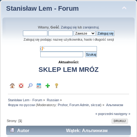
Stanisław Lem - Forum
Witamy,
Gość
.
Zaloguj się
lub
zarejestruj
.
Zaloguj się podając nazwę użytkownika, hasło i długość sesji
Aktualności:
SKLEP LEM MRÓZ
Stanisław Lem - Forum
»
Russian
»
Форум по-русски
(Moderatorzy:
Prohor
,
Forum Admin
,
skrzat
) »
Альпинизм
« poprzedni
następny »
Strony: [
1
]
DRUKUJ
Autor
Wątek: Альпинизм