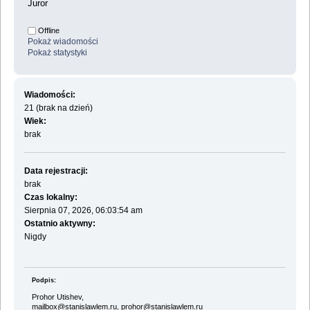
Juror
Offline
Pokaż wiadomości
Pokaż statystyki
Wiadomości:
21 (brak na dzień)
Wiek:
brak
Data rejestracji:
brak
Czas lokalny:
Sierpnia 07, 2026, 06:03:54 am
Ostatnio aktywny:
Nigdy
Podpis:
Prohor Utishev,
mailbox@stanislawlem.ru, prohor@stanislawlem.ru