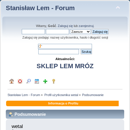
Stanisław Lem - Forum
Witamy,
Gość
.
Zaloguj się
lub
zarejestruj
.
Zaloguj się podając nazwę użytkownika, hasło i długość sesji
Aktualności:
SKLEP LEM MRÓZ
Stanisław Lem - Forum
»
Profil użytkownika wetal
»
Podsumowanie
Informacja o Profilu
Podsumowanie
wetal 