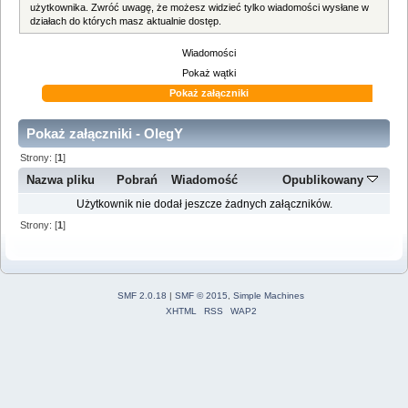
użytkownika. Zwróć uwagę, że możesz widzieć tylko wiadomości wysłane w
działach do których masz aktualnie dostęp.
Wiadomości
Pokaż wątki
Pokaż załączniki
Pokaż załączniki - OlegY
Strony: [
1
]
Nazwa pliku
Pobrań
Wiadomość
Opublikowany
Użytkownik nie dodał jeszcze żadnych załączników.
Strony: [
1
]
SMF 2.0.18
|
SMF © 2015
,
Simple Machines
XHTML
RSS
WAP2