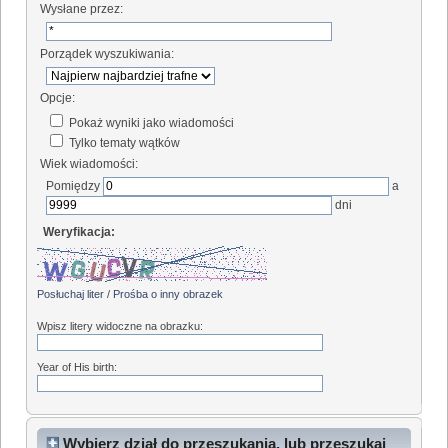
Wysłane przez:
Porządek wyszukiwania:
Opcje:
Pokaż wyniki jako wiadomości
Tylko tematy wątków
Wiek wiadomości:
Pomiędzy
a
dni
Weryfikacja:
Posłuchaj liter
/
Prośba o inny obrazek
Wpisz litery widoczne na obrazku:
Year of His birth:
Wybierz dział do przeszukania, lub przeszukaj