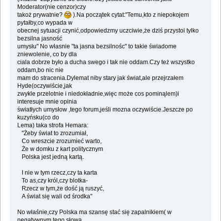
Moderator(nie cenzor)czy
takoż prywatnie?
).Na początek cytat:"Temu,kto z niepokojem
pytałby,co wypada w
obecnej sytuacji czynić,odpowiedzmy uczciwie,że dziś przystoi tylko
bezsilna jasność
umysłu" No własnie "ta jasna bezsilnośc" to takie świadome
zniewolenie, co by dla
ciala dobrze było a ducha swego i tak nie oddam.Czy też wszystko
oddam,bo nic nie
mam do stracenia.Dylemat niby stary jak świat,ale przejrzałem
Hyde(oczywiście,jak
zwykle przelotnie i niedokładnie,więc może cos pominąlem)i
interesuje mnie opinia
światłych umysłow ,tego forum,jeśli mozna oczywiście.Jeszcze po
kuzyńsku(co do
Lema) taka strofa Hemara:
"Żeby świat to zrozumiał,
Co wreszcie zrozumieć warto,
Że w domku z kart politycznym
Polska jest jedną kartą.
I nie w tym rzecz,czy ta karta
To as,czy król,czy blotka-
Rzecz w tym,że dość ją ruszyć,
A świat się wali od środka"
No właśnie,czy Polska ma szansę stać się zapalnikiem( w
negatywnym tego słowa