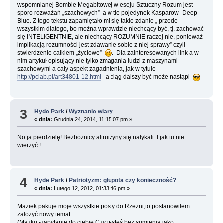
wspomnianej Bombie Megabitowej w eseju Sztuczny Rozum jest
sporo rozważań „szachowych” a w tle pojedynek Kasparow- Deep
Blue. Z tego tekstu zapamiętało mi się takie zdanie „ przede
wszystkim dlatego, bo można wprawdzie niechcący być, tj. zachować
się INTELIGENTNIE, ale niechcący ROZUMNIE raczej nie, ponieważ
implikacją rozumności jest zdawanie sobie z niej sprawy” czyli
stwierdzenie całkiem „życiowe”
. Dla zainteresowanych link a w
nim artykuł opisujący nie tylko zmagania ludzi z maszynami
szachowymi a cały aspekt zagadnienia, jak w tytule
http://pclab.pl/art34801-12.html
a ciąg dalszy być może nastąpi
3
Hyde Park
/
Wyznanie wiary
«
dnia:
Grudnia 24, 2014, 11:15:07 pm »
No ja pierdzielę! Bezbożnicy altruizyny się nałykali. I jak tu nie
wierzyć !
4
Hyde Park
/
Patriotyzm: głupota czy konieczność?
«
dnia:
Lutego 12, 2012, 01:33:46 pm »
Maziek pakuje moje wszystkie posty do Rzeżni,to postanowiłem
założyć nowy temat
(Mażku -zapytanie do ciebie:Czy jesteś bez sumienia jako