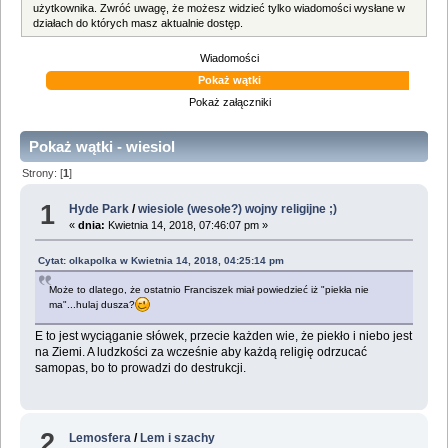
użytkownika. Zwróć uwagę, że możesz widzieć tylko wiadomości wysłane w
działach do których masz aktualnie dostęp.
Wiadomości
Pokaż wątki
Pokaż załączniki
Pokaż wątki - wiesiol
Strony: [
1
]
1
Hyde Park
/
wiesiole (wesołe?) wojny religijne ;)
«
dnia:
Kwietnia 14, 2018, 07:46:07 pm »
Cytat: olkapolka w Kwietnia 14, 2018, 04:25:14 pm
Może to dlatego, że ostatnio Franciszek miał powiedzieć iż "piekła nie
ma"...hulaj dusza?
E to jest wyciąganie słówek, przecie każden wie, że piekło i niebo jest
na Ziemi. A ludzkości za wcześnie aby każdą religię odrzucać
samopas, bo to prowadzi do destrukcji.
2
Lemosfera
/
Lem i szachy