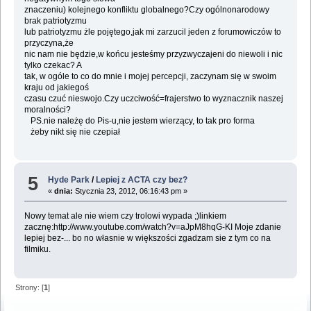
znaczeniu) kolejnego konfliktu globalnego?Czy ogólnonarodowy
brak patriotyzmu
lub patriotyzmu żle pojętego,jak mi zarzucil jeden z forumowiczów to
przyczyna,że
nic nam nie będzie,w końcu jesteśmy przyzwyczajeni do niewoli i nic
tylko czekac? A
tak, w ogóle to co do mnie i mojej percepcji, zaczynam się w swoim
kraju od jakiegoś
czasu czuć nieswojo.Czy uczciwość=frajerstwo to wyznacznik naszej
moralności?
PS.nie należę do Pis-u,nie jestem wierzący, to tak pro forma
żeby nikt się nie czepiał
5
Hyde Park
/
Lepiej z ACTA czy bez?
«
dnia:
Stycznia 23, 2012, 06:16:43 pm »
Nowy temat ale nie wiem czy trolowi wypada ;)linkiem
zacznę:http://www.youtube.com/watch?v=aJpM8hqG-KI Moje zdanie
lepiej bez-... bo no własnie w większości zgadzam sie z tym co na
filmiku.
Strony: [
1
]