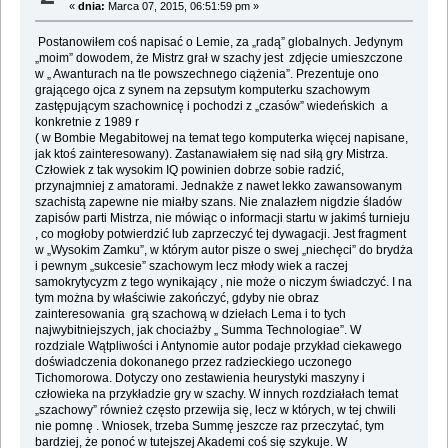
«
dnia:
Marca 07, 2015, 06:51:59 pm »
Postanowiłem coś napisać o Lemie, za „radą” globalnych. Jedynym
„moim” dowodem, że Mistrz grał w szachy jest zdjęcie umieszczone
w „ Awanturach na tle powszechnego ciążenia”. Prezentuje ono
grającego ojca z synem na zepsutym komputerku szachowym
zastępującym szachownicę i pochodzi z „czasów” wiedeńskich a
konkretnie z 1989 r
( w Bombie Megabitowej na temat tego komputerka więcej napisane,
jak ktoś zainteresowany). Zastanawiałem się nad siłą gry Mistrza.
Człowiek z tak wysokim IQ powinien dobrze sobie radzić,
przynajmniej z amatorami. Jednakże z nawet lekko zawansowanym
szachistą zapewne nie miałby szans. Nie znalazłem nigdzie śladów
zapisów parti Mistrza, nie mówiąc o informacji startu w jakimś turnieju
, co mogłoby potwierdzić lub zaprzeczyć tej dywagacji. Jest fragment
w „Wysokim Zamku”, w którym autor pisze o swej „niechęci” do brydża
i pewnym „sukcesie” szachowym lecz młody wiek a raczej
samokrytycyzm z tego wynikający , nie może o niczym świadczyć. I na
tym można by właściwie zakończyć, gdyby nie obraz
zainteresowania grą szachową w dziełach Lema i to tych
najwybitniejszych, jak chociażby „ Summa Technologiae”. W
rozdziale Wątpliwości i Antynomie autor podaje przykład ciekawego
doświadczenia dokonanego przez radzieckiego uczonego
Tichomorowa. Dotyczy ono zestawienia heurystyki maszyny i
człowieka na przykładzie gry w szachy. W innych rozdziałach temat
„szachowy” również często przewija się, lecz w których, w tej chwili
nie pomnę . Wniosek, trzeba Summę jeszcze raz przeczytać, tym
bardziej, że ponoć w tutejszej Akademi coś się szykuje. W