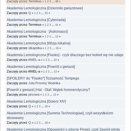
Zaczęty przez Terminus
«
1
2
3
...
49
»
Akademia Lemologiczna [Dzienniki gwiazdowe]
Zaczęty przez
Q
«
1
2
3
...
53
»
Akademia Lemologiczna [Cyberiada]
Zaczęty przez Terminus
«
1
2
3
...
41
»
Akademia Lemologiczna [Astronauci]
Zaczęty przez Terminus
«
1
2
3
...
12
»
Akademia Lemologiczna [Wizja lokalna]
Zaczęty przez
olkapolka
«
1
2
3
...
19
»
Akademia Lemologiczna [Fiasko] - czyli dlaczego bez kobiet się nie udaje
Zaczęty przez
ANIEL-a
«
1
2
3
...
22
»
Akademia Lemologiczna [Powrót z gwiazd]
Zaczęty przez ANIEL-a
«
1
2
3
...
13
»
[SPOILERY do "Fiasko"] Tożsamość Tempego
Zaczęty przez
Jota Proximy Wodnika
[Powrót z gwiazd.] Hal - Olaf. Wątek homoerotyczny?
Zaczęty przez
pirxowa
«
1
2
3
...
13
»
Akademia Lemologiczna [Golem XIV]
Zaczęty przez
Q
«
1
2
3
...
19
»
Akademia Lemologiczna [Summa Technologiae], czyli wszystkoizm
stosowany
Zaczęty przez
Q
«
1
2
3
...
19
»
Akademia Lemologiczna [Opowieści o pilocie Pirxie], czyli Zawód pilota