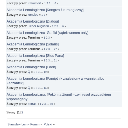
Zaczęty przez
Kakomorf
«
1
2
3
...
6
»
Akademia Lemologiczna [Kongres futurologiczny]
Zaczęty przez
lemolog
«
1
2
»
Akademia Lemologiczna [Dialogi]
Zaczęty przez
Lieber Augustin
«
1
2
3
...
6
»
Akademia Lemologiczna: Grafiki [wątek women only]
Zaczęty przez Terminus
«
1
2
3
»
Akademia Lemologiczna [Solaris]
Zaczęty przez Terminus
«
1
2
3
...
27
»
Akademia Lemologiczna [Głos Pana]
Zaczęty przez Terminus
«
1
2
3
...
21
»
Akademia Lemologiczna [Eden]
Zaczęty przez
Q
«
1
2
3
...
19
»
Akademia Lemologiczna [Pamiętnik znaleziony w wannie, albo
Zaczontek]
Zaczęty przez
Q
«
1
2
3
...
14
»
Akademia Lemologiczna: [Pokój na Ziemi] - czyli reset przypadkiem
wspomagany
Zaczęty przez
xetras
«
1
2
3
...
15
»
Strony: [
1
]
2
Stanisław Lem - Forum
»
Polski
»