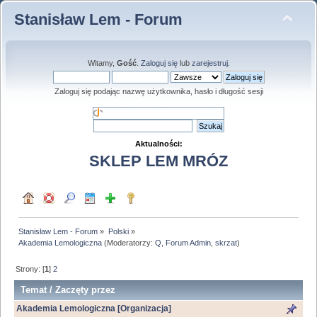
Stanisław Lem - Forum
Witamy,
Gość
.
Zaloguj się
lub
zarejestruj
.
Zaloguj się podając nazwę użytkownika, hasło i długość sesji
Aktualności:
SKLEP LEM MRÓZ
Stanisław Lem - Forum
»
Polski
»
Akademia Lemologiczna
(Moderatorzy:
Q
,
Forum Admin
,
skrzat
)
Strony: [
1
]
2
Temat
/
Zaczęty przez
Akademia Lemologiczna [Organizacja]