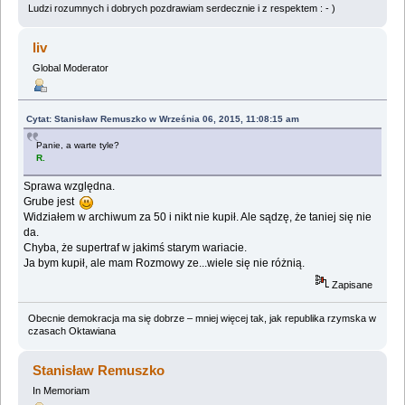
Ludzi rozumnych i dobrych pozdrawiam serdecznie i z respektem : - )
liv
Global Moderator
Cytat: Stanisław Remuszko w Września 06, 2015, 11:08:15 am
Panie, a warte tyle?
R.
Sprawa względna.
Grube jest
Widziałem w archiwum za 50 i nikt nie kupił. Ale sądzę, że taniej się nie
da.
Chyba, że supertraf w jakimś starym wariacie.
Ja bym kupił, ale mam Rozmowy ze...wiele się nie różnią.
Zapisane
Obecnie demokracja ma się dobrze – mniej więcej tak, jak republika rzymska w
czasach Oktawiana
Stanisław Remuszko
In Memoriam