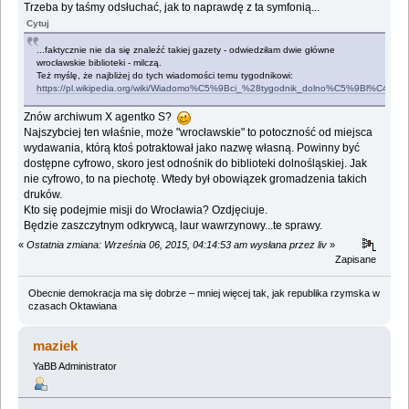
Trzeba by taśmy odsłuchać, jak to naprawdę z ta symfonią...
Cytuj
...faktycznie nie da się znaleźć takiej gazety - odwiedziłam dwie główne
wrocławskie biblioteki - milczą.
Też myślę, że najbliżej do tych wiadomości temu tygodnikowi:
https://pl.wikipedia.org/wiki/Wiadomo%C5%9Bci_%28tygodnik_dolno%C5%9Bl%C4%85
Znów archiwum X agentko S?
Najszybciej ten właśnie, może "wrocławskie" to potoczność od miejsca
wydawania, którą ktoś potraktował jako nazwę własną. Powinny być
dostępne cyfrowo, skoro jest odnośnik do biblioteki dolnośląskiej. Jak
nie cyfrowo, to na piechotę. Wtedy był obowiązek gromadzenia takich
druków.
Kto się podejmie misji do Wrocławia? Ozdjęciuje.
Będzie zaszczytnym odkrywcą, laur wawrzynowy...te sprawy.
«
Ostatnia zmiana: Września 06, 2015, 04:14:53 am wysłana przez liv
»
Zapisane
Obecnie demokracja ma się dobrze – mniej więcej tak, jak republika rzymska w
czasach Oktawiana
maziek
YaBB Administrator