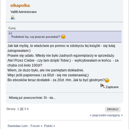
olkapolka
YaBB Administrator
Cytuj
Podebrać by, czy jeszcze poczekać?
Jak tak myślę, to właściwie po pomoc w zdobyciu tej książki - się tutaj
zalogowałam:)
Prawie się udało. Wtedy nie było żadnych egzemplarzy w sprzedaży.
Ale! Przez Ciebie - czy tam dzięki Tobie;) - wylicytowałam w końcu - za
chyba coś koło 100zł?
Wiem, że dużo było, ale nie pamiętam dokładnie.
Więc jeśli papierowa i za 60zł - się nie zastanawiaj;)
Bo ebooków teraz dostatek - za 20zł. Hm. Jak tu być głodnym?
Zapisane
Mówią już powszechnie: Di - da...
Strony:
1
[
2
]
3
4
DRUKUJ
« poprzedni
następny »
Stanisław Lem - Forum
»
Polski
»