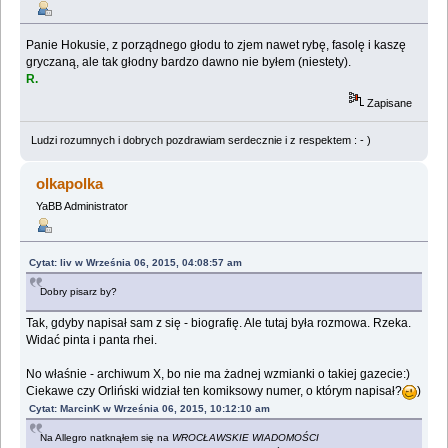
Panie Hokusie, z porządnego głodu to zjem nawet rybę, fasolę i kaszę
gryczaną, ale tak głodny bardzo dawno nie byłem (niestety).
R.
Zapisane
Ludzi rozumnych i dobrych pozdrawiam serdecznie i z respektem : - )
olkapolka
YaBB Administrator
Cytat: liv w Września 06, 2015, 04:08:57 am
Dobry pisarz by?
Tak, gdyby napisał sam z się - biografię. Ale tutaj była rozmowa. Rzeka.
Widać pinta i panta rhei.
No właśnie - archiwum X, bo nie ma żadnej wzmianki o takiej gazecie:)
Ciekawe czy Orliński widział ten komiksowy numer, o którym napisał?
)
Cytat: MarcinK w Września 06, 2015, 10:12:10 am
Na Allegro natknąłem się na
WROCŁAWSKIE WIADOMOŚCI