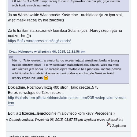
FILATELISTYCZNE
, więc raczej to nie to. Sprawdzić nie ma jak, gdyż nie ma
tych konkretnych numerów.
Ja na Wrocławskie Wiadomości Kościelne - archidiecezja za tym stoi,
więc maski raczej by nie założyli;)
Za to trafiłam na zaczontek komiksu Solaris (cóż...Harey rzepnięta na
nodze...hm;)))
https://lofix.wordpress.com/tag/solaris/
Cytat: Hokopoko w Września 06, 2015, 12:31:56 pm
Nie no,
Tako rzecze...
w stosunku do wcześniejszej wersji jest bodaj o jedną
trzecią obszerniejsze - i to w kwestiach najbardziej aktualnych. Więc na moje
oko różnica jest spora. To wcześniejsze wydanie bez problemu można pewnie
w bibliotekach znaleźć. A nowsze, tanio tylko w ebuku, ale Member takich
rzeczy chyba nie jada
Dokładnie. Rozmowy liczą 400 stron, Tako rzecze..575.
Bereś ze wstępu do Tako rzecze...
http://solaris.lem.pl/ksiazki/inne/tako-rzecze-lem/235-wstep-tako-rzecze-
lem
Edit: a z trzeciej...
lemolog
nie miałby tego komiksu? Precedens:)
«
Ostatnia zmiana: Września 06, 2015, 01:57:55 pm wysłana przez olkapolka
»
Zapisane