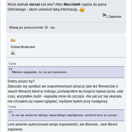
Może jednak
skrzat
coś wie? Albo
MarcinieK
napisz do pana
Orlińskiego - skoro umieścił taką informację...
Zapisane
Mówią już powszechnie: Di - da...
liv
Global Moderator
Cytuj
Właśnie wyglądało, że nie jest epizodem.
Dobry pisarz by?
Zdarzało się spotkać we wspomnieniach pisarzy (ale też filmowców o
swych filmach) tekst w rodzaju;
poświęciłem tej książce kawał życia, cały
czas, wszystkie myśli - wypaliła mnie do szczętu. Ale jak już się ukazała
nie chciałem jej nawet oglądać, myślami byłem przy następnej.
Cytuj
to ma się wrażenie takiego wspaniałego współgrania, symfonii dusz po prostu
Lem pewnie autoryzował swoje wypowiedzi, ale Beresia...sam Bereś
zapewne.