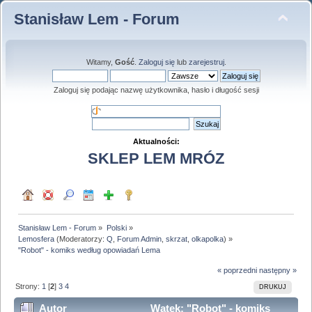
Stanisław Lem - Forum
Witamy,
Gość
.
Zaloguj się
lub
zarejestruj
.
Zaloguj się podając nazwę użytkownika, hasło i długość sesji
Aktualności:
SKLEP LEM MRÓZ
Stanisław Lem - Forum
»
Polski
»
Lemosfera
(Moderatorzy:
Q
,
Forum Admin
,
skrzat
,
olkapolka
) »
"Robot" - komiks według opowiadań Lema
« poprzedni
następny »
Strony:
1
[
2
]
3
4
DRUKUJ
Autor
Wątek: "Robot" - komiks