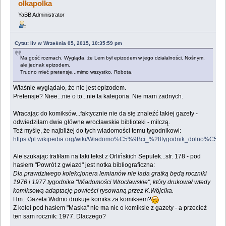
olkapolka
YaBB Administrator
Cytat: liv w Września 05, 2015, 10:35:59 pm
Ma gość rozmach. Wygląda, że Lem był epizodem w jego działalności. Nośnym,
ale jednak epizodem.
Trudno mieć pretensje...mimo wszystko. Robota.
Właśnie wyglądało, że nie jest epizodem.
Pretensje? Niee...nie o to...nie ta kategoria. Nie mam żadnych.
Wracając do komiksów...faktycznie nie da się znaleźć takiej gazety -
odwiedziłam dwie główne wrocławskie biblioteki - milczą.
Też myślę, że najbliżej do tych wiadomości temu tygodnikowi:
https://pl.wikipedia.org/wiki/Wiadomo%C5%9Bci_%28tygodnik_dolno%C
Ale szukając trafiłam na taki tekst z Orlińskich Sepulek...str. 178 - pod
hasłem "Powrót z gwiazd" jest notka bibliograficzna:
Dla prawdziwego kolekcjonera lemianów nie lada gratką będą roczniki
1976 i 1977 tygodnika "Wiadomości Wrocławskie", który drukował wtedy
komiksową adaptację powieści rysowaną przez K.Wójcika.
Hm...Gazeta Widmo drukuje komiks za komiksem?
Z kolei pod hasłem "Maska" nie ma nic o komiksie z gazety - a przecież
ten sam rocznik: 1977. Dlaczego?