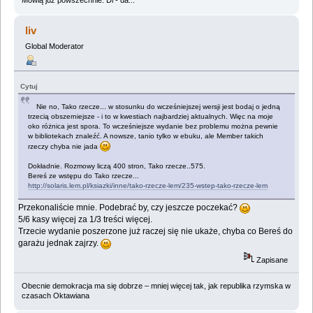
Mówią już powszechnie: Di - da...
liv
Global Moderator
Cytuj
Nie no, Tako rzecze... w stosunku do wcześniejszej wersji jest bodaj o jedną
trzecią obszerniejsze - i to w kwestiach najbardziej aktualnych. Więc na moje
oko różnica jest spora. To wcześniejsze wydanie bez problemu można pewnie
w bibliotekach znaleźć. A nowsze, tanio tylko w ebuku, ale Member takich
rzeczy chyba nie jada
Dokładnie. Rozmowy liczą 400 stron, Tako rzecze..575.
Bereś ze wstępu do Tako rzecze...
http://solaris.lem.pl/ksiazki/inne/tako-rzecze-lem/235-wstep-tako-rzecze-lem
Przekonaliście mnie. Podebrać by, czy jeszcze poczekać?
5/6 kasy więcej za 1/3 treści więcej.
Trzecie wydanie poszerzone już raczej się nie ukaże, chyba co Bereś do
garażu jednak zajrzy.
Zapisane
Obecnie demokracja ma się dobrze – mniej więcej tak, jak republika rzymska w
czasach Oktawiana