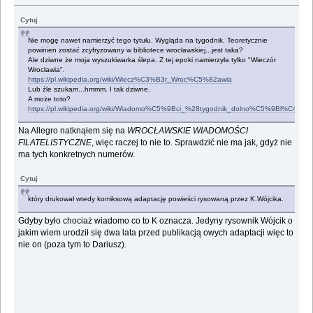
Cytuj
Nie mogę nawet namierzyć tego tytułu. Wygląda na tygodnik. Teoretycznie
powinien zostać zcyfryzowany w bibliotece wrocławskiej...jest taka?
Ale dziwne że moja wyszukiwarka ślepa. Z tej epoki namierzyła tylko "Wieczór
Wrocławia".
https://pl.wikipedia.org/wiki/Wiecz%C3%B3r_Wroc%C5%82awia
Lub źle szukam...hmmm. I tak dziwne.
A może toto?
https://pl.wikipedia.org/wiki/Wiadomo%C5%9Bci_%28tygodnik_dolno%C5%9Bl%C4%85
Na Allegro natknąłem się na
WROCŁAWSKIE WIADOMOŚCI
FILATELISTYCZNE
, więc raczej to nie to. Sprawdzić nie ma jak, gdyż nie
ma tych konkretnych numerów.
Cytuj
który drukował wtedy komiksową adaptację powieści rysowaną przez K.Wójcika.
Gdyby było chociaż wiadomo co to K oznacza. Jedyny rysownik Wójcik o
jakim wiem urodził się dwa lata przed publikacją owych adaptacji więc to
nie on (poza tym to Dariusz).