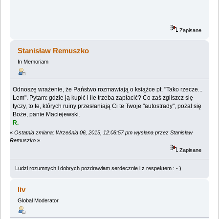
Zapisane
Stanisław Remuszko
In Memoriam
Odnoszę wrażenie, że Państwo rozmawiają o książce pt. "Tako rzecze...
Lem". Pytam: gdzie ją kupić i ile trzeba zapłacić? Co zaś zgliszcz się
tyczy, to te, których ruiny przesłaniają Ci te Twoje "autostrady", pożal się
Boże, panie Maciejewski.
R.
«
Ostatnia zmiana: Września 06, 2015, 12:08:57 pm wysłana przez Stanisław
Remuszko
»
Zapisane
Ludzi rozumnych i dobrych pozdrawiam serdecznie i z respektem : - )
liv
Global Moderator