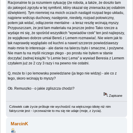
Racjonalnie to ja rozumiem sytuację (że robota, a także, że doszło tam
do jakiegoś zgrzytu w tej symfonii, który okazał się znienacka jej ostatnim
dźwiękiem). Tym niemniej na moich oczach nastąpił rozpad tego układu,
najpierw wstrząs duchowy, następnie, niestety, rozpad połowiczny,
potem jak widać, odłączenie mentalne - a teraz resztę wcinają myszy.
Przypuszczam, że jest tam materiału na jeszcze jedno Tako rzecze a
wydaje mi się, że spośród wszystkich "wywiadów rzek" ten jest najlepszy,
że wyjątkowo dobrze umiał Bereś z Lemem rozmawiać. Nie wiem jak to
tak naprawdę wyglądało od kuchni a nawet szczerze powiedziawszy
mało mnie to interesuje - ale danie na talerzu było i smaczne, i pożywne.
Nie mam tu na myśli niczego złego - po prostu nie byłem w stanie
doczytać żadnej książki "o Lemie bez Lema" a wywiad Beresia z Lemem
czytałem już ze 2 czy 3 razy i na pewno nie ostatni.
Q, może to i po lemowsku powiedziane (ja tego nie widzę) - ale co z
tego, skoro wcinają to myszy?
Ob. Remuszko - o jakie zgliszcza chodzi?
Zapisane
Człowiek całe życie próbuje nie wychodzić na większego idiotę niż nim
faktycznie jest - i przeważnie to mu się nie udaje (moje, z życia).
MarcinK