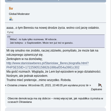
według opowiadań Lema (Przeczytany 152769 razy)
liv
Global Moderator
aaaa...o tym Beresiu na nowej drodze życia. wolno coś jarzę ostatnio.
Cytuj
Widać - to była tylko rozmowa. W robocie.
Jak kolejna - z Sapkowskim. Może ten już też w garażu.
Mi się smutno nie zrobiło, raczej zdziwiło, pomyślało, że może tak na
odczepnego zpiwniczył się.
Zerknąłem w na domówkę;
http://www.stanislawberes.pl/Stanislaw_Beres,biografia.html?
PHPSESSID=1722590515882b188baf354a3981c302
Ma gość rozmach. Wygląda, że Lem był epizodem w jego działalności.
Nośnym, ale jednak epizodem.
Trudno mieć pretensje...mimo wszystko. Robota.
«
Ostatnia zmiana: Września 05, 2015, 10:46:05 pm wysłana przez liv
»
Zapisane
Obecnie demokracja ma się dobrze – mniej więcej tak, jak republika rzymska w
czasach Oktawiana