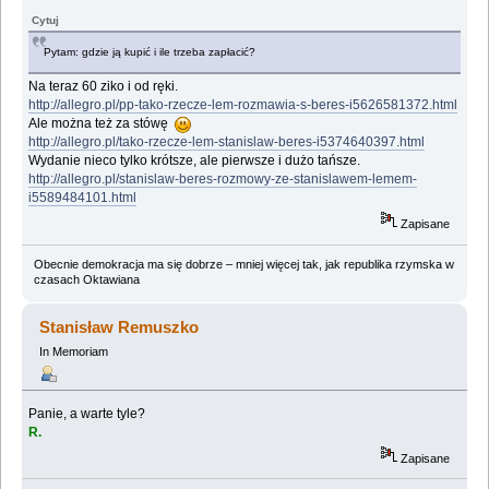
Cytuj
Pytam: gdzie ją kupić i ile trzeba zapłacić?
Na teraz 60 ziko i od ręki.
http://allegro.pl/pp-tako-rzecze-lem-rozmawia-s-beres-i5626581372.html
Ale można też za stówę
http://allegro.pl/tako-rzecze-lem-stanislaw-beres-i5374640397.html
Wydanie nieco tylko krótsze, ale pierwsze i dużo tańsze.
http://allegro.pl/stanislaw-beres-rozmowy-ze-stanislawem-lemem-
i5589484101.html
Zapisane
Obecnie demokracja ma się dobrze – mniej więcej tak, jak republika rzymska w
czasach Oktawiana
Stanisław Remuszko
In Memoriam
Panie, a warte tyle?
R.
Zapisane