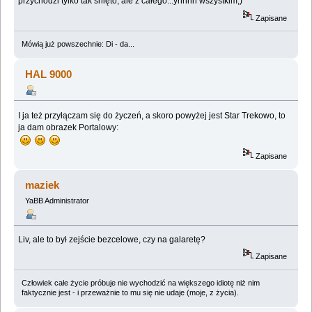
przychodzi tylko tak śnięto, ale z całego...yhhhh wszystkim;)
Zapisane
Mówią już powszechnie: Di - da...
HAL 9000
I ja też przyłączam się do życzeń, a skoro powyżej jest Star Trekowo, to
ja dam obrazek Portalowy:
Zapisane
maziek
YaBB Administrator
Liv, ale to był zejście bezcelowe, czy na galaretę?
Zapisane
Człowiek całe życie próbuje nie wychodzić na większego idiotę niż nim
faktycznie jest - i przeważnie to mu się nie udaje (moje, z życia).