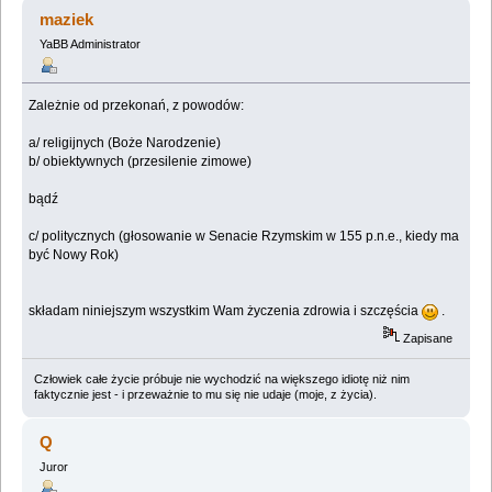
najlepszego! (Przeczytany 22219 razy)
maziek
YaBB Administrator
Zależnie od przekonań, z powodów:
a/ religijnych (Boże Narodzenie)
b/ obiektywnych (przesilenie zimowe)
bądź
c/ politycznych (głosowanie w Senacie Rzymskim w 155 p.n.e., kiedy ma
być Nowy Rok)
składam niniejszym wszystkim Wam życzenia zdrowia i szczęścia
.
Zapisane
Człowiek całe życie próbuje nie wychodzić na większego idiotę niż nim
faktycznie jest - i przeważnie to mu się nie udaje (moje, z życia).
Q
Juror