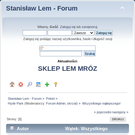
Stanisław Lem - Forum
Witamy,
Gość
.
Zaloguj się
lub
zarejestruj
.
Zaloguj się podając nazwę użytkownika, hasło i długość sesji
Aktualności:
SKLEP LEM MRÓZ
Stanisław Lem - Forum
»
Polski
»
Hyde Park
(Moderatorzy:
Forum Admin
,
skrzat
) »
Wszystkiego najlepszego!
« poprzedni
następny »
Strony: [
1
]
DRUKUJ
Autor
Wątek: Wszystkiego