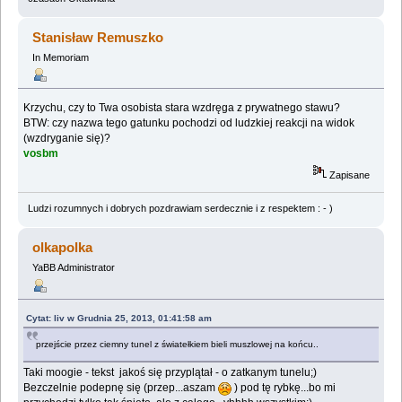
Stanisław Remuszko
In Memoriam
Krzychu, czy to Twa osobista stara wzdręga z prywatnego stawu?
BTW: czy nazwa tego gatunku pochodzi od ludzkiej reakcji na widok
(wzdryganie się)?
vosbm
Zapisane
Ludzi rozumnych i dobrych pozdrawiam serdecznie i z respektem : - )
olkapolka
YaBB Administrator
Cytat: liv w Grudnia 25, 2013, 01:41:58 am
przejście przez ciemny tunel z światełkiem bieli muszlowej na końcu..
Taki moogie - tekst jakoś się przyplątał - o zatkanym tunelu;)
Bezczelnie podepnę się (przep...aszam
) pod tę rybkę...bo mi