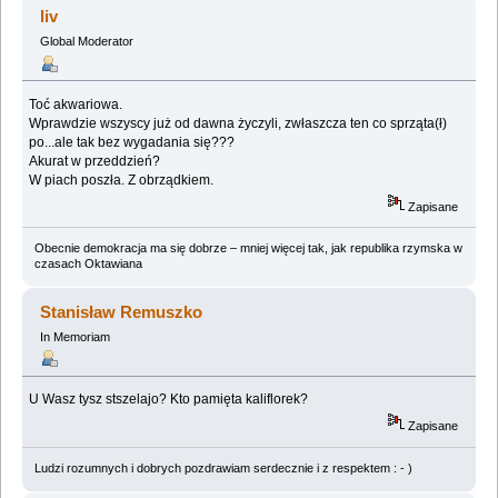
liv
Global Moderator
Toć akwariowa.
Wprawdzie wszyscy już od dawna życzyli, zwłaszcza ten co sprząta(ł)
po...ale tak bez wygadania się???
Akurat w przeddzień?
W piach poszła. Z obrządkiem.
Zapisane
Obecnie demokracja ma się dobrze – mniej więcej tak, jak republika rzymska w
czasach Oktawiana
Stanisław Remuszko
In Memoriam
U Wasz tysz stszelajo? Kto pamięta kaliflorek?
Zapisane
Ludzi rozumnych i dobrych pozdrawiam serdecznie i z respektem : - )