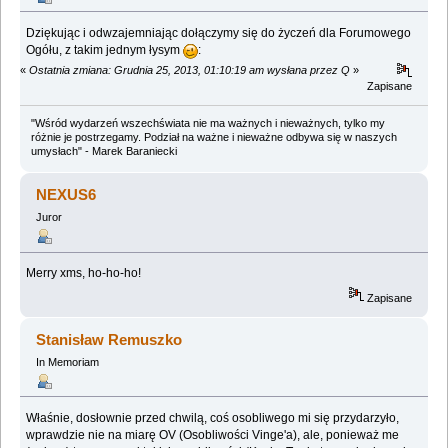
Dziękując i odwzajemniając dołączymy się do życzeń dla Forumowego
Ogółu, z takim jednym łysym
:
«
Ostatnia zmiana: Grudnia 25, 2013, 01:10:19 am wysłana przez Q
»
Zapisane
"Wśród wydarzeń wszechświata nie ma ważnych i nieważnych, tylko my
różnie je postrzegamy. Podział na ważne i nieważne odbywa się w naszych
umysłach" - Marek Baraniecki
NEXUS6
Juror
Merry xms, ho-ho-ho!
Zapisane
Stanisław Remuszko
In Memoriam
Właśnie, dosłownie przed chwilą, coś osobliwego mi się przydarzyło,
wprawdzie nie na miarę OV (Osobliwości Vinge'a), ale, ponieważ me