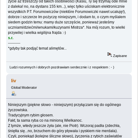
życie aż trzeszczy od takich osobliwości (Kasiu, Ty się trzymaj ode mnie
z daleka! no, na dystans 155 km...), więc tylko uściskam elektronicznie
wszystkich P.T. Forumowiczów (niektóre Forumowiczki nawet ucałuję!),
dobrze i szczerze Im pożyczę niniejszym, i dodam to, o czym myślałem
siedem godzin temu: mamy duże szczęście, ponieważ jesteśmy
uczniami/dziećmi/wnukami/kuzynami Mistrza*. Na mój rozum, to wielki
przywilej i wielka wigilijna frajda :-)
s.r.
----------
*gdyby tak podjąć temat alimętów...
Zapisane
Ludzi rozumnych i dobrych pozdrawiam serdecznie i z respektem : - )
liv
Global Moderator
Niniejszym (piękne słowo - niniejszym) przyłączam się do ogólnego
życzowiska.
Tradycyjnym rybim głosem.
Fakt, ta sama ryba co na minioną Wielkanoc.
Z tymże, wtedy jeszcze żyła (ale, nie Piotr). Wczoraj padła (zdechła,
śnięłła się...no, brzuchem do góry pływała i pyskiem nie merdała).
Czyli, poniekąd (kolejne śliczne słowo), życzenia z rybich zaświatów