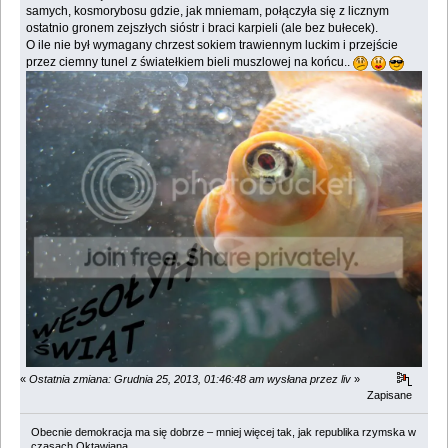
samych, kosmorybosu gdzie, jak mniemam, połączyła się z licznym
ostatnio gronem zejszłych sióstr i braci karpieli (ale bez bułecek).
O ile nie był wymagany chrzest sokiem trawiennym luckim i przejście
przez ciemny tunel z światełkiem bieli muszlowej na końcu..
«
Ostatnia zmiana: Grudnia 25, 2013, 01:46:48 am wysłana przez liv
»
Zapisane
Obecnie demokracja ma się dobrze – mniej więcej tak, jak republika rzymska w
czasach Oktawiana