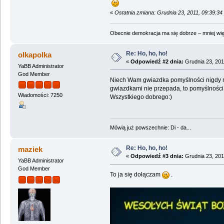
«
Ostatnia zmiana: Grudnia 23, 2011, 09:39:34
Obecnie demokracja ma się dobrze – mniej wię
Re: Ho, ho, ho!
olkapolka
«
Odpowiedź #2 dnia:
Grudnia 23, 201
YaBB Administrator
God Member
Niech Wam gwiazdka pomyślności nigdy n
gwiazdkami nie przepada, to pomyślności 
Wiadomości: 7250
Wszystkiego dobrego:)
Mówią już powszechnie: Di - da...
Re: Ho, ho, ho!
maziek
«
Odpowiedź #3 dnia:
Grudnia 23, 201
YaBB Administrator
God Member
To ja się dołączam
.