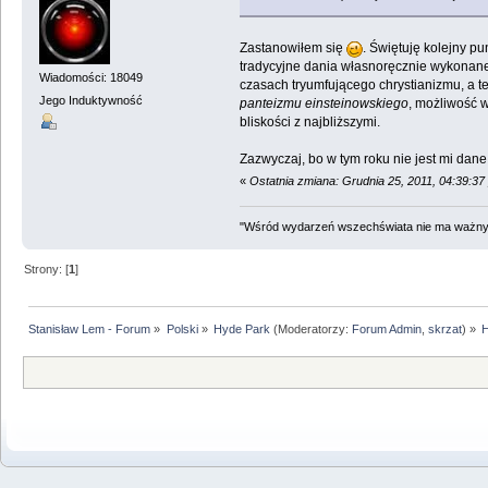
Zastanowiłem się
. Świętuję kolejny p
tradycyjne dania własnoręcznie wykonan
Wiadomości: 18049
czasach tryumfującego chrystianizmu, a t
Jego Induktywność
panteizmu einsteinowskiego
, możliwość w
bliskości z najbliższymi.
Zazwyczaj, bo w tym roku nie jest mi dan
«
Ostatnia zmiana: Grudnia 25, 2011, 04:39:3
"Wśród wydarzeń wszechświata nie ma ważnych
Strony: [
1
]
Stanisław Lem - Forum
»
Polski
»
Hyde Park
(Moderatorzy:
Forum Admin
,
skrzat
) »
H