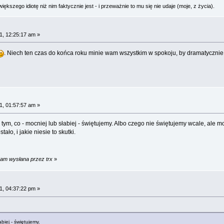
ększego idiotę niż nim faktycznie jest - i przeważnie to mu się nie udaje (moje, z życia).
1, 12:25:17 am »
. Niech ten czas do końca roku minie wam wszystkim w spokoju, by dramatycznie
1, 01:57:57 am »
tym, co - mocniej lub słabiej - świętujemy. Albo czego nie świętujemy wcale, ale
ło, i jakie niesie to skutki.
 am wysłana przez trx
»
1, 04:37:22 pm »
biej - świętujemy.