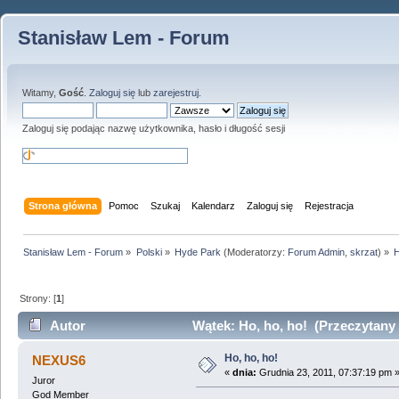
Stanisław Lem - Forum
Witamy,
Gość
.
Zaloguj się
lub
zarejestruj
.
Zaloguj się podając nazwę użytkownika, hasło i długość sesji
Strona główna
Pomoc
Szukaj
Kalendarz
Zaloguj się
Rejestracja
Stanisław Lem - Forum
»
Polski
»
Hyde Park
(Moderatorzy:
Forum Admin
,
skrzat
) »
H
Strony: [
1
]
Autor
Wątek: Ho, ho, ho! (Przeczytany 
Ho, ho, ho!
NEXUS6
«
dnia:
Grudnia 23, 2011, 07:37:19 pm 
Juror
God Member