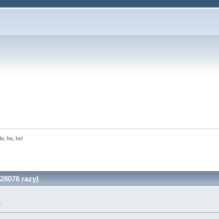
o, ho, ho!
28076 razy)
»