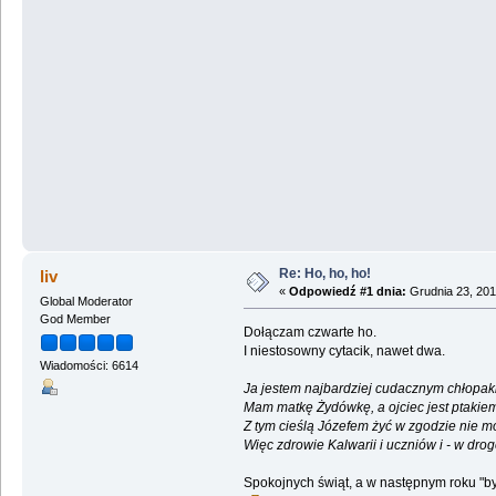
Re: Ho, ho, ho!
liv
«
Odpowiedź #1 dnia:
Grudnia 23, 201
Global Moderator
God Member
Dołączam czwarte ho.
I niestosowny cytacik, nawet dwa.
Wiadomości: 6614
Ja jestem najbardziej cudacznym chłopak
Mam matkę Żydówkę, a ojciec jest ptakiem
Z tym cieślą Józefem żyć w zgodzie nie m
Więc zdrowie Kalwarii i uczniów i - w drog
Spokojnych świąt, a w następnym roku "by ż