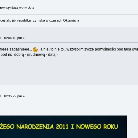
 pm wysłana przez liv
»
cej tak, jak republika rzymska w czasach Oktawiana
1, 10:04:40 pm »
ieee zagaśnieee...
...a nie, to nie to...wszystkim życzę pomyślności pod taką g
pod np. dobrą - grudniową - datą;)
1, 10:35:22 pm »