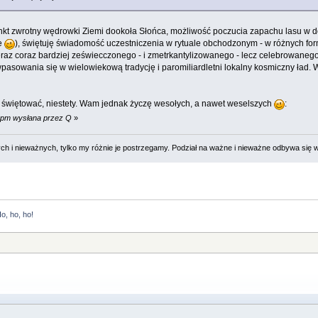
unkt zwrotny wędrowki Ziemi dookoła Słońca, możliwość poczucia zapachu lasu w dom
e
), świętuję świadomość uczestniczenia w rytuale obchodzonym - w różnych f
eraz coraz bardziej zeświecczonego - i zmetrkantylizowanego - lecz celebrowaneg
pasowania się w wielowiekową tradycję i paromiliardletni lokalny kosmiczny ład. 
e świętować, niestety. Wam jednak życzę wesołych, a nawet weselszych
:
7 pm wysłana przez Q
»
 i nieważnych, tylko my różnie je postrzegamy. Podział na ważne i nieważne odbywa się 
o, ho, ho!