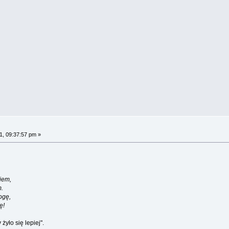
1, 09:37:57 pm »
iem,
.
ogę,
ę!
yło się lepiej".