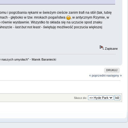
u i pogrzbania rękami w świeżym cieście zanim trafi na stół (tak, lubię
ormach - głęboko w tzw. mrokach pogaństwa
, w antycznym Rzymie, w
o równie wystawnie. Wszystko to składa się na uczucie spod znaku
Wreszcie -
last but not least
- świętuję możliwość poczucia większej
Zapisane
w naszych umysłach" - Marek Baraniecki
DRUKUJ
« poprzedni
następny »
Skocz do: