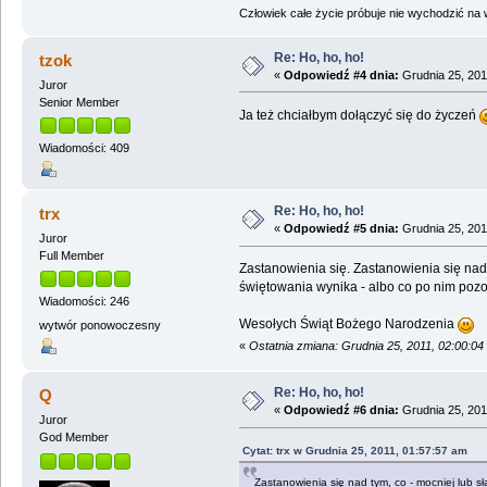
Człowiek całe życie próbuje nie wychodzić na wi
Re: Ho, ho, ho!
tzok
«
Odpowiedź #4 dnia:
Grudnia 25, 201
Juror
Senior Member
Ja też chciałbym dołączyć się do życzeń
Wiadomości: 409
Re: Ho, ho, ho!
trx
«
Odpowiedź #5 dnia:
Grudnia 25, 201
Juror
Full Member
Zastanowienia się. Zastanowienia się nad 
świętowania wynika - albo co po nim pozosta
Wiadomości: 246
Wesołych Świąt Bożego Narodzenia
wytwór ponowoczesny
«
Ostatnia zmiana: Grudnia 25, 2011, 02:00:04
Re: Ho, ho, ho!
Q
«
Odpowiedź #6 dnia:
Grudnia 25, 201
Juror
God Member
Cytat: trx w Grudnia 25, 2011, 01:57:57 am
Zastanowienia się nad tym, co - mocniej lub sła