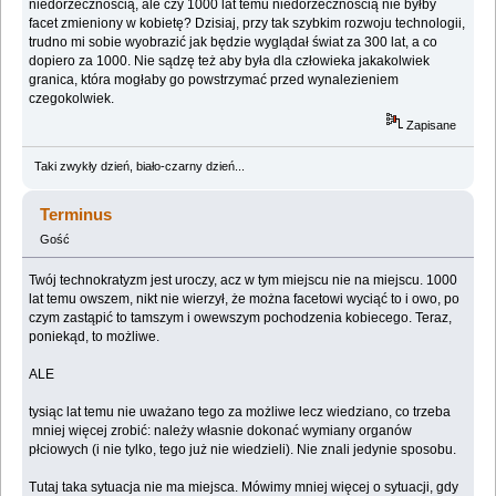
niedorzecznością, ale czy 1000 lat temu niedorzecznością nie byłby
facet zmieniony w kobietę? Dzisiaj, przy tak szybkim rozwoju technologii,
trudno mi sobie wyobrazić jak będzie wyglądał świat za 300 lat, a co
dopiero za 1000. Nie sądzę też aby była dla człowieka jakakolwiek
granica, która mogłaby go powstrzymać przed wynalezieniem
czegokolwiek.
Zapisane
Taki zwykły dzień, biało-czarny dzień...
Terminus
Gość
Twój technokratyzm jest uroczy, acz w tym miejscu nie na miejscu. 1000
lat temu owszem, nikt nie wierzył, że można facetowi wyciąć to i owo, po
czym zastąpić to tamszym i owewszym pochodzenia kobiecego. Teraz,
poniekąd, to możliwe.
ALE
tysiąc lat temu nie uważano tego za możliwe lecz wiedziano, co trzeba
mniej więcej zrobić: należy własnie dokonać wymiany organów
płciowych (i nie tylko, tego już nie wiedzieli). Nie znali jedynie sposobu.
Tutaj taka sytuacja nie ma miejsca. Mówimy mniej więcej o sytuacji, gdy