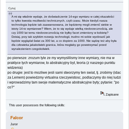
Cytuj
A mi się właśnie wydaje, że doświadczenie 14-ego wymiaru w całej okazałości
to tylko kwestia możliwości technicznych, czyli czasu. Może kiedyś nasza
technologia będzie tak zaawansowana, że będziemy mogli zmienić siebie w
istoty 14-to wymiarowe? Wiem, że to się wydaje wielką niedorzecznością, ale
czy 1000 lat temu niedorzecznością nie byłby facet zmieniony w kobietę?
Dzisiaj, przy tak szybkim rozwoju technologii, trudno mi sobie wyobrazić jak
będzie wyglądał świat za 300 lat, a co dopiero za 1000. Nie sądzę też aby była
dla człowieka jakakolwiek granica, która mogłaby go powstrzymać przed
wynalezieniem czegokolwiek.
po pierwsze: zrozum tyle ze my wymyslilismy inne wymiary, nie ma w
praktyce tych wymiarow, to abstrakcyjny byt, teoria (z naszego punktu
widzenia)
po drugie: jest to mozliwe jesli sami stworzymy ten swiat, tj. zrobimy (idac
za Lemem) powiedzmy virtualna rzeczywistosc, podlaczymy do niej ludzi
i wprowadzimy tam swoje matematyczne abstrakcyjne byty; pytanie: "po
co?"
Zapisane
This user possesses the following skills:
Falcor
Juror