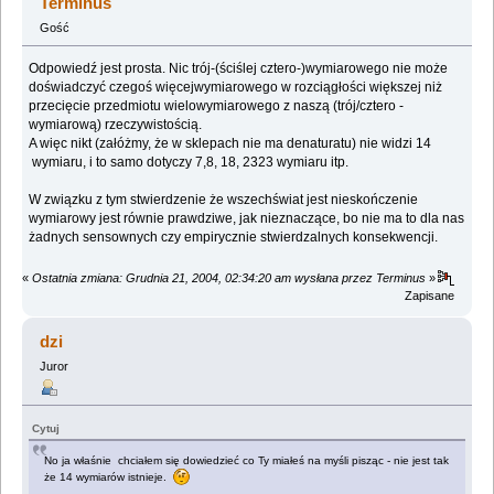
Terminus
Gość
Odpowiedź jest prosta. Nic trój-(ściślej cztero-)wymiarowego nie może
doświadczyć czegoś więcejwymiarowego w rozciągłości większej niż
przecięcie przedmiotu wielowymiarowego z naszą (trój/cztero -
wymiarową) rzeczywistością.
A więc nikt (załóżmy, że w sklepach nie ma denaturatu) nie widzi 14
wymiaru, i to samo dotyczy 7,8, 18, 2323 wymiaru itp.
W związku z tym stwierdzenie że wszechświat jest nieskończenie
wymiarowy jest równie prawdziwe, jak nieznaczące, bo nie ma to dla nas
żadnych sensownych czy empirycznie stwierdzalnych konsekwencji.
«
Ostatnia zmiana: Grudnia 21, 2004, 02:34:20 am wysłana przez Terminus
»
Zapisane
dzi
Juror
Cytuj
No ja właśnie chciałem się dowiedzieć co Ty miałeś na myśli pisząc - nie jest tak
że 14 wymiarów istnieje.