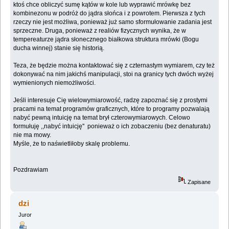
ktoś chce obliczyć sumę kątów w kole lub wyprawić mrówkę bez
kombinezonu w podróż do jądra słońca i z powrotem. Pierwsza z tych
rzeczy nie jest możliwa, ponieważ już samo sformułowanie zadania jest
sprzeczne. Druga, ponieważ z realiów fizycznych wynika, że w
tempereaturze jądra słonecznego białkowa struktura mrówki (Bogu
ducha winnej) stanie się historią.
Teza, że będzie można kontaktować się z czternastym wymiarem, czy też
dokonywać na nim jakichś manipulacji, stoi na granicy tych dwóch wyżej
wymienionych niemożliwości.
Jeśli interesuje Cię wielowymiarowość, radzę zapoznać się z prostymi
pracami na temat programów graficznych, które to programy pozwalają
nabyć pewną intuicję na temat brył czterowymiarowych. Celowo
formułuję ,,nabyć intuicję'' ponieważ o ich zobaczeniu (bez denaturatu)
nie ma mowy.
Myśle, że to naświetliłoby skalę problemu.
Pozdrawiam
Zapisane
dzi
Juror