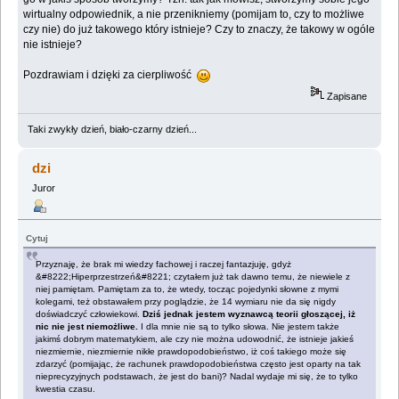
wirtualny odpowiednik, a nie przenikniemy (pomijam to, czy to możliwe
czy nie) do już takowego który istnieje? Czy to znaczy, że takowy w ogóle
nie istnieje?
Pozdrawiam i dzięki za cierpliwość
Zapisane
Taki zwykły dzień, biało-czarny dzień...
dzi
Juror
Cytuj
Przyznaję, że brak mi wiedzy fachowej i raczej fantazjuję, gdyż
&#8222;Hiperprzestrzeń&#8221; czytałem już tak dawno temu, że niewiele z
niej pamiętam. Pamiętam za to, że wtedy, tocząc pojedynki słowne z mymi
kolegami, też obstawałem przy poglądzie, że 14 wymiaru nie da się nigdy
doświadczyć człowiekowi.
Dziś jednak jestem wyznawcą teorii głoszącej, iż
nic nie jest niemożliwe.
I dla mnie nie są to tylko słowa. Nie jestem także
jakimś dobrym matematykiem, ale czy nie można udowodnić, że istnieje jakieś
niezmiernie, niezmiernie nikłe prawdopodobieństwo, iż coś takiego może się
zdarzyć (pomijając, że rachunek prawdopodobieństwa często jest oparty na tak
nieprecyzyjnych podstawach, że jest do bani)? Nadal wydaje mi się, że to tylko
kwestia czasu.