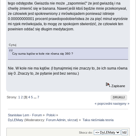
tego odstępstw. Gwiazda nie może ,,zapomnieć'' że jest gwiazdą i na
chwilę zmienić się w banana. Nawet jeśli ktoś będzie mnie przekonywał,
że człowiek jest spokrewniony z mrówkojadem ponieważ istnieje
0.00000000001 procent prawdopodobieństwa że za pięć minut wyrośnie
mi ryjek mrówkojada, to mogę ze spokojem stwierdzić, że człowiek ten
powinien oddać się długim medytacjom.
Cytuj
Czy suma kątów w kole nie równa się 360 ?
Nie. W kole nie ma kątów. (I bynajmniej nie znaczy to, że ich suma równa
się 0. Znaczy to, że pytanie jest bez sensu.)
Zapisane
Strony:
1
2
[
3
]
4
5
...
7
DRUKUJ
« poprzedni
następny »
Stanisław Lem - Forum
»
Polski
»
DyLEMaty
(Moderatorzy:
Forum Admin
,
skrzat
) »
Taka nieśmiała teoria
Skocz do: