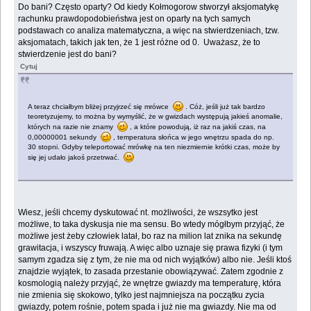
Do bani? Często oparty? Od kiedy Kołmogorow stworzył aksjomatykę
rachunku prawdopodobieństwa jest on oparty na tych samych
podstawach co analiza matematyczna, a więc na stwierdzeniach, tzw.
aksjomatach, takich jak ten, że 1 jest różne od 0. Uważasz, że to
stwierdzenie jest do bani?
Cytuj
A teraz chciałbym bliżej przyjrzeć się mrówce
. Cóż, jeśli już tak bardzo
teoretyzujemy, to można by wymyślić, że w gwizdach występują jakieś anomalie,
których na razie nie znamy
, a które powodują, iż raz na jakiś czas, na
0,00000001 sekundy
, temperatura słońca w jego wnętrzu spada do np.
30 stopni. Gdyby teleportować mrówkę na ten niezmiernie krótki czas, może by
się jej udało jakoś przetrwać.
Wiesz, jeśli chcemy dyskutować nt. możliwości, że wszsytko jest
możliwe, to taka dyskusja nie ma sensu. Bo wtedy mógłbym przyjąć, że
możliwe jest żeby człowiek latał, bo raz na milion lat znika na sekundę
grawitacja, i wszyscy fruwają. A więc albo uznaje się prawa fizyki (i tym
samym zgadza się z tym, że nie ma od nich wyjątków) albo nie. Jeśli ktoś
znajdzie wyjątek, to zasada przestanie obowiązywać. Zatem zgodnie z
kosmologią należy przyjąć, że wnętrze gwiazdy ma temperaturę, która
nie zmienia się skokowo, tylko jest najmniejsza na początku zycia
gwiazdy, potem rośnie, potem spada i już nie ma gwiazdy. Nie ma od