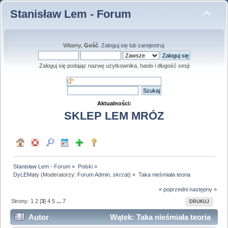
Stanisław Lem - Forum
Witamy,
Gość
.
Zaloguj się
lub
zarejestruj
.
Zaloguj się podając nazwę użytkownika, hasło i długość sesji
Aktualności:
SKLEP LEM MRÓZ
Stanisław Lem - Forum
»
Polski
»
DyLEMaty
(Moderatorzy:
Forum Admin
,
skrzat
) »
Taka nieśmiała teoria
« poprzedni
następny »
Strony:
1
2
[
3
]
4
5
...
7
DRUKUJ
Autor
Wątek: Taka nieśmiała teoria