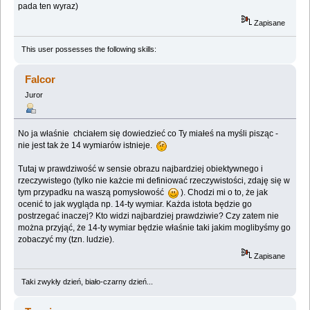
pada ten wyraz)
Zapisane
This user possesses the following skills:
Falcor
Juror
No ja właśnie chciałem się dowiedzieć co Ty miałeś na myśli pisząc -
nie jest tak że 14 wymiarów istnieje.
Tutaj w prawdziwość w sensie obrazu najbardziej obiektywnego i
rzeczywistego (tylko nie każcie mi definiować rzeczywistości, zdaję się w
tym przypadku na waszą pomysłowość
). Chodzi mi o to, że jak
ocenić to jak wygląda np. 14-ty wymiar. Każda istota będzie go
postrzegać inaczej? Kto widzi najbardziej prawdziwie? Czy zatem nie
można przyjąć, że 14-ty wymiar będzie właśnie taki jakim moglibyśmy go
zobaczyć my (tzn. ludzie).
Zapisane
Taki zwykły dzień, biało-czarny dzień...