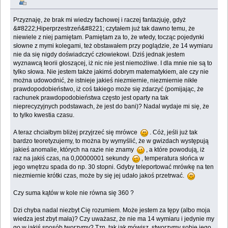
Przyznaję, że brak mi wiedzy fachowej i raczej fantazjuję, gdyż
&#8222;Hiperprzestrzeń&#8221; czytałem już tak dawno temu, że
niewiele z niej pamiętam. Pamiętam za to, że wtedy, tocząc pojedynki
słowne z mymi kolegami, też obstawałem przy poglądzie, że 14 wymiaru
nie da się nigdy doświadczyć człowiekowi. Dziś jednak jestem
wyznawcą teorii głoszącej, iż nic nie jest niemożliwe. I dla mnie nie są to
tylko słowa. Nie jestem także jakimś dobrym matematykiem, ale czy nie
można udowodnić, że istnieje jakieś niezmiernie, niezmiernie nikłe
prawdopodobieństwo, iż coś takiego może się zdarzyć (pomijając, że
rachunek prawdopodobieństwa często jest oparty na tak
nieprecyzyjnych podstawach, że jest do bani)? Nadal wydaje mi się, że
to tylko kwestia czasu.
A teraz chciałbym bliżej przyjrzeć się mrówce
. Cóż, jeśli już tak
bardzo teoretyzujemy, to można by wymyślić, że w gwizdach występują
jakieś anomalie, których na razie nie znamy
, a które powodują, iż
raz na jakiś czas, na 0,00000001 sekundy
, temperatura słońca w
jego wnętrzu spada do np. 30 stopni. Gdyby teleportować mrówkę na ten
niezmiernie krótki czas, może by się jej udało jakoś przetrwać.
Czy suma kątów w kole nie równa się 360 ?
Dzi chyba nadal niezbyt Cię rozumiem. Może jestem za tępy (albo moja
wiedza jest zbyt mała)? Czy uważasz, że nie ma 14 wymiaru i jedynie my
go w jakiś sposób tworzymy? Tzn. tak jak mówisz, stworzymy sobie jego