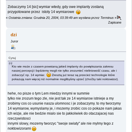
Zobaczymy 14 [sic] wymiar wtedy, gdy owe implanty zostaną
przygotowane przez istoty 14 wymiarowe
«
Ostatnia zmiana: Grudnia 20, 2004, 03:39:49 am wysłana przez Terminus
»
Zapisane
dzi
Juror
Cytuj
Kto wie może z czasem powstaną jakieś implanty do powiększania zakresu
naszej percepcji i będziemy mogli nie tylko zrozumieć nieliniowość czasu, ale i
zobaczyć np. 14 wymiar.
Zresztą już teraz są przecież technologie które
pokazują nam więcej niż normalnie moglibyśmy ujrzeć (choćby taki noktowizor).
hehe, no pisze o tym Lem miedzy innymi w summie
tylko nie zrozum tego zle, nie jest tak ze 14 wymiarow istnieje a my
zrobimy cos co usunie nasza ulomnosc i je zobaczymy. to my tworzymy
14 wymiarow, wymyslamy je, i mozemy zrobic cos co pokaze nam jakas
ich wizje, ale nie bedzie mialo sie to jakkolwiek do otaczajacej nas
rzeczywistosci
innymi slowy, mozemy tworzyc "swoje swiaty" ale nie mylmy tego z
noktowizorami