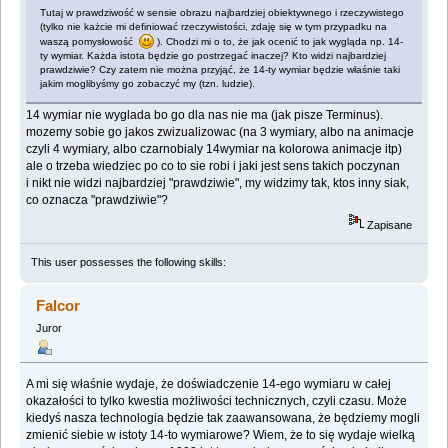
Tutaj w prawdziwość w sensie obrazu najbardziej obiektywnego i rzeczywistego
(tylko nie każcie mi definiować rzeczywistości, zdaję się w tym przypadku na
waszą pomysłowość
). Chodzi mi o to, że jak ocenić to jak wygląda np. 14-
ty wymiar. Każda istota będzie go postrzegać inaczej? Kto widzi najbardziej
prawdziwie? Czy zatem nie można przyjąć, że 14-ty wymiar będzie właśnie taki
jakim moglibyśmy go zobaczyć my (tzn. ludzie).
14 wymiar nie wyglada bo go dla nas nie ma (jak pisze Terminus).
mozemy sobie go jakos zwizualizowac (na 3 wymiary, albo na animacje
czyli 4 wymiary, albo czarnobialy 14wymiar na kolorowa animacje itp)
ale o trzeba wiedziec po co to sie robi i jaki jest sens takich poczynan
i nikt nie widzi najbardziej "prawdziwie", my widzimy tak, ktos inny siak,
co oznacza "prawdziwie"?
Zapisane
This user possesses the following skills:
Falcor
Juror
A mi się właśnie wydaje, że doświadczenie 14-ego wymiaru w całej
okazałości to tylko kwestia możliwości technicznych, czyli czasu. Może
kiedyś nasza technologia będzie tak zaawansowana, że będziemy mogli
zmienić siebie w istoty 14-to wymiarowe? Wiem, że to się wydaje wielką