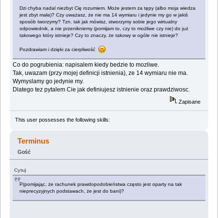
Dzi chyba nadal niezbyt Cię rozumiem. Może jestem za tępy (albo moja wiedza
jest zbyt mała)? Czy uważasz, że nie ma 14 wymiaru i jedynie my go w jakiś
sposób tworzymy? Tzn. tak jak mówisz, stworzymy sobie jego wirtualny
odpowiednik, a nie przenikniemy (pomijam to, czy to możliwe czy nie) do już
takowego który istnieje? Czy to znaczy, że takowy w ogóle nie istnieje?
Pozdrawiam i dzięki za cierpliwość
Co do pogrubienia: napisalem kiedy bedzie to mozliwe.
Tak, uwazam (przy mojej definicji istnienia), ze 14 wymiaru nie ma.
Wymyslamy go jedynie my.
Dlatego tez pytalem Cie jak definiujesz istnienie oraz prawdziwosc.
Zapisane
This user possesses the following skills:
Terminus
Gość
Cytuj
P(pomijając, że rachunek prawdopodobieństwa często jest oparty na tak
nieprecyzyjnych podstawach, że jest do bani)?