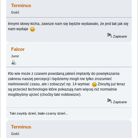
(Przeczytany 166365 razy)
Terminus
Gość
Innymi słowy kicha, zawsze nam się będzie wydawało, że jest tak jak się
nam wydaje
Zapisane
Falcor
Juror
Kto wie może z czasem powstaną jakieś implanty do powiększania
zakresu naszej percepcji i będziemy mogli nie tylko zrozumieć
nieliniowość czasu, ale i zobaczyć np. 14 wymiar.
Zresztą już teraz
są przecież technologie które pokazują nam więcej niż normalnie
moglibyśmy ujrzeć (choćby taki noktowizor).
Zapisane
Taki zwykły dzień, biało-czarny dzień...
Terminus
Gość