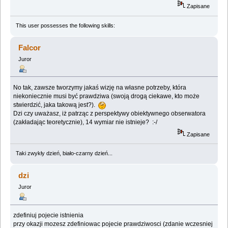
Zapisane
This user possesses the following skills:
Falcor
Juror
No tak, zawsze tworzymy jakaś wizję na własne potrzeby, która
niekoniecznie musi być prawdziwa (swoją drogą ciekawe, kto może
stwierdzić, jaka takową jest?).
Dzi czy uważasz, iż patrząc z perspektywy obiektywnego obserwatora
(zakładając teoretycznie), 14 wymiar nie istnieje? :-/
Zapisane
Taki zwykły dzień, biało-czarny dzień...
dzi
Juror
zdefiniuj pojecie istnienia
przy okazji mozesz zdefiniowac pojecie prawdziwosci (zdanie wczesniej