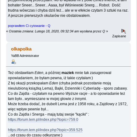
bohater Sneer... Sneer... Aaaa, był Wiśniewski Snerg.... Robot. Dość
trudna wówczas i chyba dziś też... ale w w efekcie czytam 3 sztuki na raz.
A jeszcze pierwszych okularów nie obstalowałem.
poprawiłem Ci cytowanie - Q
«
Ostatnia zmiana: Lutego 18, 2020, 09:32:34 am wysłana przez Q
»
Zapisane
olkapolka
YaBB Administrator
Też obstawiłam
Eden
, a później
maziek
mnie tak zasugerował
opowiadaniem, że byłam pewna, iż takie czytałam:)
Z tej okazji przekopałam
Eden
(chyba jednak pozostanie moją
nieulubioną książką Lema), Bajki, Dzienniki i Cyberiadę - sporo zabawy.
Co do Zajdla - czytałam na pewno
Wyższe racje
- a to opowiadanie też
tam było...wymieszane w mojej głowie z innymi.
Może trzeba dodać, że dubelt Lema jest z 1958 roku, a Zajdlowy z 1972,
więc wpływ pewnie był...
Co do Zajdla i Snerga - mają tutaj swoje "kąciki" :
https://forum.lem.pl/index.php?topic=759.0
https://forum.lem.pl/index.php?topic=359.525
...od czasu do czasu odkurzane:)