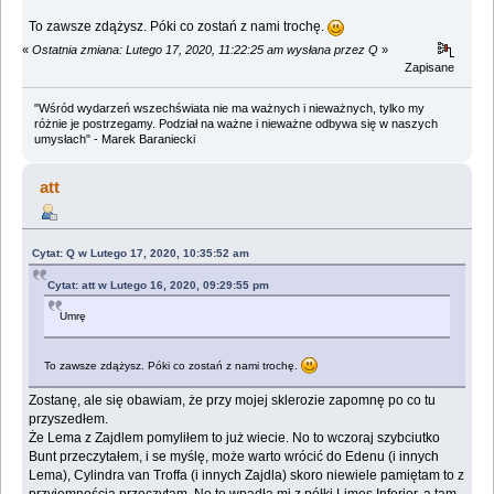
To zawsze zdążysz. Póki co zostań z nami trochę.
«
Ostatnia zmiana: Lutego 17, 2020, 11:22:25 am wysłana przez Q
»
Zapisane
"Wśród wydarzeń wszechświata nie ma ważnych i nieważnych, tylko my
różnie je postrzegamy. Podział na ważne i nieważne odbywa się w naszych
umysłach" - Marek Baraniecki
att
Cytat: Q w Lutego 17, 2020, 10:35:52 am
Cytat: att w Lutego 16, 2020, 09:29:55 pm
Umrę
To zawsze zdążysz. Póki co zostań z nami trochę.
Zostanę, ale się obawiam, że przy mojej sklerozie zapomnę po co tu
przyszedłem.
Że Lema z Zajdlem pomyliłem to już wiecie. No to wczoraj szybciutko
Bunt przeczytałem, i se myślę, może warto wrócić do Edenu (i innych
Lema), Cylindra van Troffa (i innych Zajdla) skoro niewiele pamiętam to z
przyjemnością przeczytam. No to wpadła mi z półki Limes Inferior, a tam