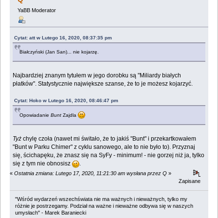
YaBB Moderator
Cytat: att w Lutego 16, 2020, 08:37:35 pm
Białczyński (Jan San)... nie kojarzę.
Najbardziej znanym tytułem w jego dorobku są "Miliardy białych
płatków". Statystycznie największe szanse, że to je możesz kojarzyć.
Cytat: Hoko w Lutego 16, 2020, 08:46:47 pm
Opowiadanie
Bunt
Zajdla
Tyż
chylę czoła (nawet mi świtało, że to jakiś "Bunt" i przekartkowałem
"Bunt w Parku Chimer" z cyklu sanowego, ale to nie było to). Przyznaj
się, ścichapęku, że znasz się na SyFy - minimum! - nie gorzej niż ja, tylko
się z tym nie obnosisz
.
«
Ostatnia zmiana: Lutego 17, 2020, 11:21:30 am wysłana przez Q
»
Zapisane
"Wśród wydarzeń wszechświata nie ma ważnych i nieważnych, tylko my
różnie je postrzegamy. Podział na ważne i nieważne odbywa się w naszych
umysłach" - Marek Baraniecki