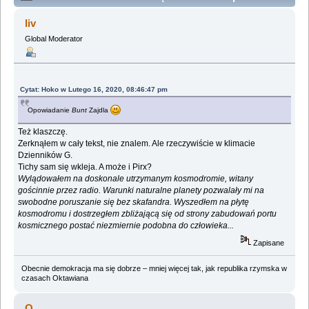
(Przeczytany 88047 razy)
liv
Global Moderator
Cytat: Hoko w Lutego 16, 2020, 08:46:47 pm
Opowiadanie
Bunt
Zajdla
Też klaszczę.
Zerknąłem w cały tekst, nie znalem. Ale rzeczywiście w klimacie
Dzienników G.
Tichy sam się wkleja. A może i Pirx?
Wylądowałem na doskonale utrzymanym kosmodromie, witany
gościnnie przez radio. Warunki naturalne planety pozwalały mi na
swobodne poruszanie się bez skafandra. Wyszedłem na płytę
kosmodromu i dostrzegłem zbliżającą się od strony zabudowań portu
kosmicznego postać niezmiernie podobna do człowieka...
Zapisane
Obecnie demokracja ma się dobrze – mniej więcej tak, jak republika rzymska w
czasach Oktawiana
Q