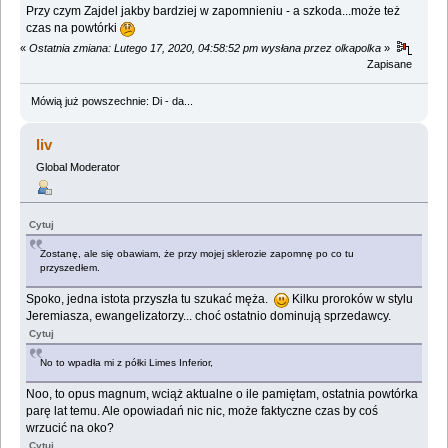
Przy czym Zajdel jakby bardziej w zapomnieniu - a szkoda...może też
czas na powtórki
«
Ostatnia zmiana: Lutego 17, 2020, 04:58:52 pm wysłana przez olkapolka
»
Zapisane
Mówią już powszechnie: Di - da...
liv
Global Moderator
Cytuj
Zostanę, ale się obawiam, że przy mojej sklerozie zapomnę po co tu
przyszedłem.
Spoko, jedna istota przyszła tu szukać męża.
Kilku proroków w stylu
Jeremiasza, ewangelizatorzy... choć ostatnio dominują sprzedawcy.
Cytuj
No to wpadła mi z półki Limes Inferior,
Noo, to opus magnum, wciąż aktualne o ile pamiętam, ostatnia powtórka
parę lat temu. Ale opowiadań nic nic, może faktyczne czas by coś
wrzucić na oko?
Cytuj