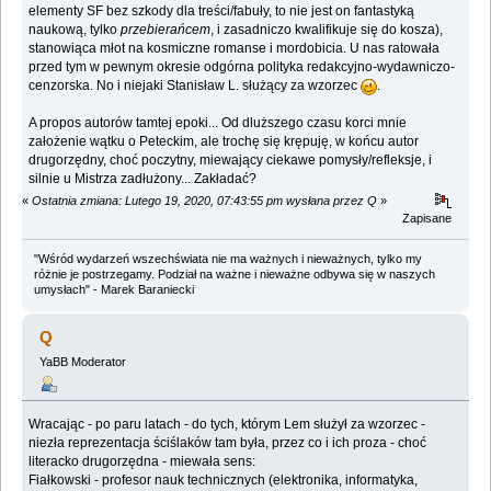
elementy SF bez szkody dla treści/fabuły, to nie jest on fantastyką
naukową, tylko
przebierańcem
, i zasadniczo kwalifikuje się do kosza),
stanowiąca młot na kosmiczne romanse i mordobicia. U nas ratowała
przed tym w pewnym okresie odgórna polityka redakcyjno-wydawniczo-
cenzorska. No i niejaki Stanisław L. służący za wzorzec
.
A propos autorów tamtej epoki... Od dluższego czasu korci mnie
założenie wątku o Peteckim, ale trochę się krępuję, w końcu autor
drugorzędny, choć poczytny, miewający ciekawe pomysły/refleksje, i
silnie u Mistrza zadłużony... Zakładać?
«
Ostatnia zmiana: Lutego 19, 2020, 07:43:55 pm wysłana przez Q
»
Zapisane
"Wśród wydarzeń wszechświata nie ma ważnych i nieważnych, tylko my
różnie je postrzegamy. Podział na ważne i nieważne odbywa się w naszych
umysłach" - Marek Baraniecki
Q
YaBB Moderator
Wracając - po paru latach - do tych, którym Lem służył za wzorzec -
niezła reprezentacja ściślaków tam była, przez co i ich proza - choć
literacko drugorzędna - miewała sens:
Fiałkowski - profesor nauk technicznych (elektronika, informatyka,