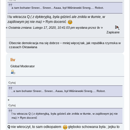
a tam bohater Sneer... Sneer... Aaaa, był Wiśniewski Snerg.... Robot.
I tu wkracza Q
( z dykteryjką, była gdzieś ale znikła w tłumie, w
zajdlowym jej nie ma)
> Rym docenić
«
Ostatnia zmiana: Lutego 17, 2020, 10:41:03 pm wysłana przez liv
»
Zapisane
Obecnie demokracja ma się dobrze – mniej więcej tak, jak republika rzymska w
czasach Oktawiana
liv
Global Moderator
Cytuj
, a tam bohater Sneer... Sneer... Aaaa, był Wiśniewski Snerg.... Robot.
+
Cytuj
I tu wkracza Q ( z dykteryjką, była gdzieś ale znikła w tłumie, w zajdlowym jej nie
ma) > Rym docenić
Q
nie wkroczył, to sam odkopałem
głęboko schowana była ; jejku to