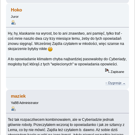
Hoko
Juror
Hy, hy, klaskanie na wyrost, bo to ani znawstwo, ani pamięć, tylko traf -
coś mnie naszło dwa czy trzy miesiące temu, żeby do tych opowiadań
znowu sięgnąć. Wcześniej Zajdla czytałem w młodości, więc szanse na
skojarzenie byłyby nikłe
A to opowiadanie klimatem chyba najbardziej pasowałoby do
Cyberiady
,
mogłoby być którąś z tych "wplecionych" w opowiadania opowieści.
Zapisane
– Dygresje →
maziek
YaBB Administrator
Też tak rozpaczliwcem kombinowałem, ale w Cyberiadzie jednak
głównie roboty. Przeczytałem wczoraj to opowiadanko i jak ze sztancy z
Lema, co by nie mówić. Zajdla też czytałem b. dawno. Aż sobie dziś
otworzyłem hasło w wiki na jego temat - tytuły niemal wszystkie kojarzę,