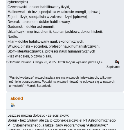
cybernetyka)
Czechowski - doktor habilitowany fizyki,
Malinowski - dr inż., specjalista w zakresie energii jądrowej,
Zajdel - fizyk, specjalista w zakresie fizyki jądrowej,
Dworak - astronom, doktor habilitowany,
Gadomski - doktor astronomii,
Urbańczyk - mgr inż. chemii, kapitan jachtowy, doktor historii.
Nadto:
Filar – doktor habilitowany nauk ekonomicznych,
Wnuk-Lipiński – socjolog, profesor nauk humanistycznych,
Stoff - literaturoznawca, profesor nauk humanistycznych
- też wiedzieli, o czym pisali.
«
Ostatnia zmiana: Lutego 22, 2025, 12:34:07 pm wysłana przez Q
»
Zapisane
"Wśród wydarzeń wszechświata nie ma ważnych i nieważnych, tylko my
różnie je postrzegamy. Podział na ważne i nieważne odbywa się w naszych
umysłach" - Marek Baraniecki
akond
Jeszcze można dołożyć - ze ściślaków:
Boruń - bez tytułów, ale za to członek-założyciel PT Astronomicznego i
PT Cybernetycznego, a także Rady Programowej "Astronautyki"