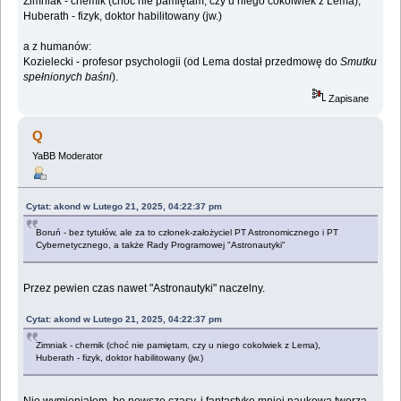
Zimniak - chemik (choć nie pamiętam, czy u niego cokolwiek z Lema),
Huberath - fizyk, doktor habilitowany (jw.)
a z humanów:
Kozielecki - profesor psychologii (od Lema dostał przedmowę do
Smutku
spełnionych baśni
).
Zapisane
Q
YaBB Moderator
Cytat: akond w Lutego 21, 2025, 04:22:37 pm
Boruń - bez tytułów, ale za to członek-założyciel PT Astronomicznego i PT
Cybernetycznego, a także Rady Programowej "Astronautyki"
Przez pewien czas nawet "Astronautyki" naczelny.
Cytat: akond w Lutego 21, 2025, 04:22:37 pm
Zimniak - chemik (choć nie pamiętam, czy u niego cokolwiek z Lema),
Huberath - fizyk, doktor habilitowany (jw.)