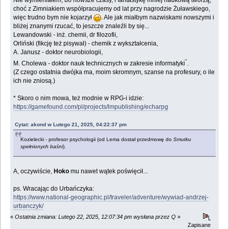
Nie wymieniałem, bo nowsze czasy, i fantastykę mniej naukową tworzą,
choć z Zimniakiem współpracujemy od lat przy nagrodzie Żuławskiego,
więc trudno bym nie kojarzył
. Ale jak miałbym nazwiskami nowszymi i
bliżej znanymi rzucać, to jeszcze znaleźli by się...
Lewandowski - inż. chemii, dr filozofii,
Orliński (fikcję też pisywał) - chemik z wykształcenia,
A. Janusz - doktor neurobiologii,
"
M. Cholewa - doktor nauk technicznych w zakresie informatyki
.
(Z czego ostatnia dwójka ma, moim skromnym, szanse na profesury, o ile
ich nie zniosą.)
* Skoro o nim mowa, też modnie w RPG-i idzie:
https://gamefound.com/pl/projects/lmpublishing/echarpg
Cytat: akond w Lutego 21, 2025, 04:22:37 pm
Kozielecki - profesor psychologii (od Lema dostał przedmowę do
Smutku
spełnionych baśni
).
A, oczywiście,
Hoko
mu nawet wątek poświęcił...
ps. Wracając do Urbańczyka:
https://www.national-geographic.pl/traveler/adventure/wywiad-andrzej-
urbanczyk/
«
Ostatnia zmiana: Lutego 22, 2025, 12:07:34 pm wysłana przez Q
»
Zapisane