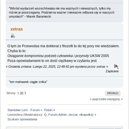
"Wśród wydarzeń wszechświata nie ma ważnych i nieważnych, tylko my
różnie je postrzegamy. Podział na ważne i nieważne odbywa się w naszych
umysłach" - Marek Baraniecki
xetras
O tym że Przewodas ma doktorat z filozofii to do tej pory nie wiedziałem.
Chyba to to:
Osiąganie kompromisu potrzeb człowieka i przyrody
UKSW 2005
Poza opowiadaniami to on dość ciężkawy w czytaniu jest.
«
Ostatnia zmiana: Lutego 22, 2025, 12:48:42 pm wysłana przez xetras
»
Zapisane
"ten mahawek ciągle znika"
Strony:
1
[
2
]
3
DRUKUJ
« poprzedni
następny »
Stanisław Lem - Forum
»
Polski
»
Lemosfera
(Moderatorzy:
Q
,
Forum Admin
,
skrzat
,
olkapolka
) »
Szukam opowiadania