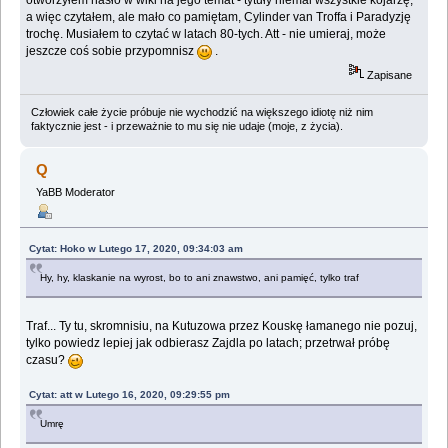
a więc czytałem, ale mało co pamiętam, Cylinder van Troffa i Paradyzję
trochę. Musiałem to czytać w latach 80-tych. Att - nie umieraj, może
jeszcze coś sobie przypomnisz
.
Zapisane
Człowiek całe życie próbuje nie wychodzić na większego idiotę niż nim
faktycznie jest - i przeważnie to mu się nie udaje (moje, z życia).
Q
YaBB Moderator
Cytat: Hoko w Lutego 17, 2020, 09:34:03 am
Hy, hy, klaskanie na wyrost, bo to ani znawstwo, ani pamięć, tylko traf
Traf... Ty tu, skromnisiu, na Kutuzowa przez Kouskę łamanego nie pozuj,
tylko powiedz lepiej jak odbierasz Zajdla po latach; przetrwał próbę
czasu?
Cytat: att w Lutego 16, 2020, 09:29:55 pm
Umrę