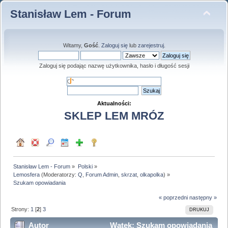
Stanisław Lem - Forum
Witamy,
Gość
.
Zaloguj się
lub
zarejestruj
.
Zaloguj się podając nazwę użytkownika, hasło i długość sesji
Aktualności:
SKLEP LEM MRÓZ
Stanisław Lem - Forum
»
Polski
»
Lemosfera
(Moderatorzy:
Q
,
Forum Admin
,
skrzat
,
olkapolka
) »
Szukam opowiadania
« poprzedni
następny »
Strony:
1
[
2
]
3
DRUKUJ
Autor
Wątek: Szukam opowiadania