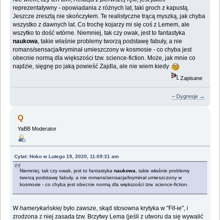
reprezentatywny - opowiadania z różnych lat, taki groch z kapustą.
Jeszcze zresztą nie skończyłem. Te realistyczne trącą myszką, jak chyba
wszystko z dawnych lat. Co trochę kojarzy mi się coś z Lemem, ale
wszytko to dość wtórne. Niemniej, tak czy owak, jest to fantastyka
naukowa
, takie właśnie problemy tworzą podstawę fabuły, a nie
romans/sensacja/kryminał umieszczony w kosmosie - co chyba jest
obecnie normą dla większości tzw. science-fiction. Może, jak mnie co
najdzie, sięgnę po jaką powieść Zajdla, ale nie wiem kiedy
Zapisane
– Dygresje →
Q
YaBB Moderator
Cytat: Hoko w Lutego 19, 2020, 11:09:31 am
Niemniej, tak czy owak, jest to fantastyka
naukowa
, takie właśnie problemy
tworzą podstawę fabuły, a nie romans/sensacja/kryminał umieszczony w
kosmosie - co chyba jest obecnie normą dla większości tzw. science-fiction.
W
hamerykańskiej
było zawsze, skąd stosowna krytyka w "Fif-ie", i
zrodzona z niej zasada tzw. Brzytwy Lema (jeśli z utworu da się wywalić