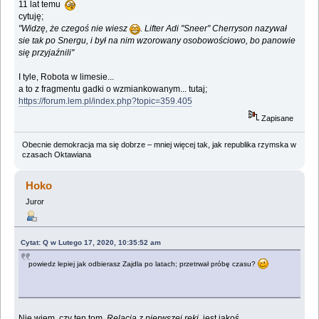
11 lat temu
cytuję;
"Widzę, że czegoś nie wiesz
. Lifter Adi "Sneer" Cherryson nazywał
sie tak po Snergu, i był na nim wzorowany osobowościowo, bo panowie
się przyjaźnili"
I tyle, Robota w limesie...
a to z fragmentu gadki o wzmiankowanym... tutaj;
https://forum.lem.pl/index.php?topic=359.405
Zapisane
Obecnie demokracja ma się dobrze – mniej więcej tak, jak republika rzymska w
czasach Oktawiana
Hoko
Juror
Cytat: Q w Lutego 17, 2020, 10:35:52 am
powiedz lepiej jak odbierasz Zajdla po latach; przetrwał próbę czasu?
Nie wiem, czy ten tom,
Relacja z pierwszej ręki
, jest jakoś