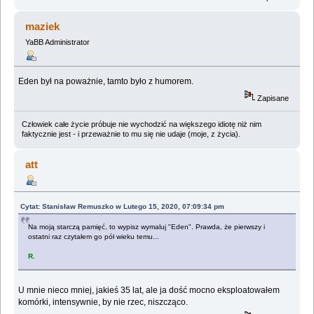
maziek
YaBB Administrator
Eden był na poważnie, tamto było z humorem.
Zapisane
Człowiek całe życie próbuje nie wychodzić na większego idiotę niż nim
faktycznie jest - i przeważnie to mu się nie udaje (moje, z życia).
att
Cytat: Stanisław Remuszko w Lutego 15, 2020, 07:09:34 pm
Na moją starczą pamięć, to wypisz wymaluj "Eden". Prawda, że pierwszy i
ostatni raz czytałem go pół wieku temu...
R.
U mnie nieco mniej, jakieś 35 lat, ale ja dość mocno eksploatowałem
komórki, intensywnie, by nie rzec, niszcząco.