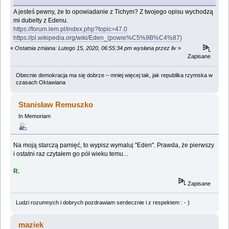
A jesteś pewny, że to opowiadanie z Tichym? Z twojego opisu wychodzą
mi dubelty z Edenu.
https://forum.lem.pl/index.php?topic=47.0
https://pl.wikipedia.org/wiki/Eden_(powie%C5%9B%C4%87)
«
Ostatnia zmiana: Lutego 15, 2020, 06:55:34 pm wysłana przez liv
»
Zapisane
Obecnie demokracja ma się dobrze – mniej więcej tak, jak republika rzymska w
czasach Oktawiana
Stanisław Remuszko
In Memoriam
Na moją starczą pamięć, to wypisz wymaluj "Eden". Prawda, że pierwszy
i ostatni raz czytałem go pół wieku temu...
R.
Zapisane
Ludzi rozumnych i dobrych pozdrawiam serdecznie i z respektem : - )
maziek