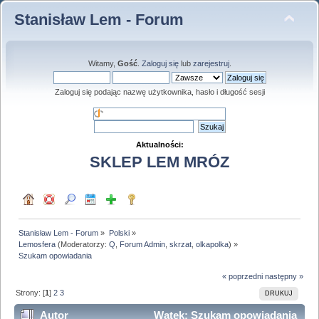
Stanisław Lem - Forum
Witamy,
Gość
.
Zaloguj się
lub
zarejestruj
.
Zaloguj się podając nazwę użytkownika, hasło i długość sesji
Aktualności:
SKLEP LEM MRÓZ
Stanisław Lem - Forum
»
Polski
»
Lemosfera
(Moderatorzy:
Q
,
Forum Admin
,
skrzat
,
olkapolka
) »
Szukam opowiadania
« poprzedni
następny »
Strony: [
1
]
2
3
DRUKUJ
Autor
Wątek: Szukam opowiadania