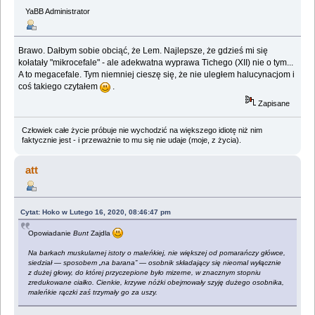
YaBB Administrator
Brawo. Dałbym sobie obciąć, że Lem. Najlepsze, że gdzieś mi się
kołatały "mikrocefale" - ale adekwatna wyprawa Tichego (XII) nie o tym...
A to megacefale. Tym niemniej cieszę się, że nie uległem halucynacjom i
coś takiego czytałem
.
Zapisane
Człowiek całe życie próbuje nie wychodzić na większego idiotę niż nim
faktycznie jest - i przeważnie to mu się nie udaje (moje, z życia).
att
Cytat: Hoko w Lutego 16, 2020, 08:46:47 pm
Opowiadanie
Bunt
Zajdla
Na barkach muskularnej istoty o maleńkiej, nie większej od pomarańczy główce,
siedział — sposobem „na barana” — osobnik składający się nieomal wyłącznie
z dużej głowy, do której przyczepione było mizerne, w znacznym stopniu
zredukowane ciałko. Cienkie, krzywe nóżki obejmowały szyję dużego osobnika,
maleńkie rączki zaś trzymały go za uszy.