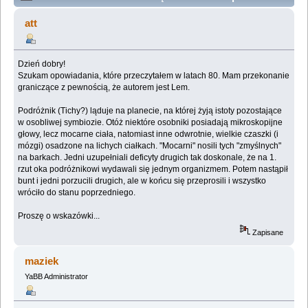
(Przeczytany 88308 razy)
att
Dzień dobry!
Szukam opowiadania, które przeczytałem w latach 80. Mam przekonanie
graniczące z pewnością, że autorem jest Lem.
Podróżnik (Tichy?) ląduje na planecie, na której żyją istoty pozostające
w osobliwej symbiozie. Otóż niektóre osobniki posiadają mikroskopijne
głowy, lecz mocarne ciała, natomiast inne odwrotnie, wielkie czaszki (i
mózgi) osadzone na lichych ciałkach. "Mocarni" nosili tych "zmyślnych"
na barkach. Jedni uzupełniali deficyty drugich tak doskonale, że na 1.
rzut oka podróżnikowi wydawali się jednym organizmem. Potem nastąpił
bunt i jedni porzucili drugich, ale w końcu się przeprosili i wszystko
wróciło do stanu poprzedniego.
Proszę o wskazówki...
Zapisane
maziek
YaBB Administrator