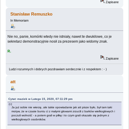
Zapisane
Stanisław Remuszko
In Memoriam
Nie no, panie, komórki wtedy nie istniały, nawet te dwukilowe, co je
sekretarz demonstracyjnie nosił za prezesem jako widomy znak.
R.
Zapisane
Ludzi rozumnych i dobrych pozdrawiam serdecznie i z respektem : - )
att
Cytat: maziek w Lutego 15, 2020, 07:11:29 pm
Ja już sobie nie wierzę, ale takie opowiadanie jak att pisze było, był tam taki
motyw, że w czasie buntu ci z małymi głowami zrzucili z barków wielkogłowych i
poczuli wolność - a potem grali w piłkę i to czym grali okazało się jednym z
wielkogłowych osobników.