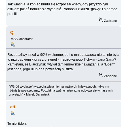
Tak właśnie, a koniec buntu się rozpoczął wtedy, gdy przyszło tym
osiłkom jakieś formularze wypełnić. Podnosili z kurzu "głowy" i o pomoc
prosili.
Zapisane
Q
YaBB Moderator
Rozpaczliwy strzał w 90% w ciemno, bo i u mnie
memoria
nie ta: nie była
to przypadkiem któraś z przygód - inspirowanego Tichym - Jana Sana?
Pamiętam, że Białczyński wtykał tam lemowskie nawiązania, a "Eden"
jest bodaj jego ulubioną powieścią Mistrza...
Zapisane
"Wśród wydarzeń wszechświata nie ma ważnych i nieważnych, tylko my
różnie je postrzegamy. Podział na ważne i nieważne odbywa się w naszych
umysłach" - Marek Baraniecki
att
To nie Eden.