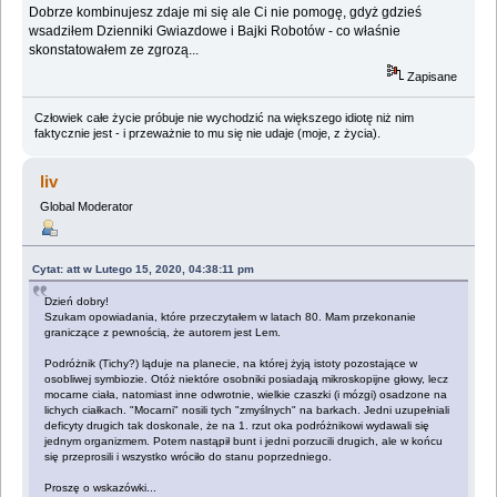
Dobrze kombinujesz zdaje mi się ale Ci nie pomogę, gdyż gdzieś
wsadziłem Dzienniki Gwiazdowe i Bajki Robotów - co właśnie
skonstatowałem ze zgrozą...
Zapisane
Człowiek całe życie próbuje nie wychodzić na większego idiotę niż nim
faktycznie jest - i przeważnie to mu się nie udaje (moje, z życia).
liv
Global Moderator
Cytat: att w Lutego 15, 2020, 04:38:11 pm
Dzień dobry!
Szukam opowiadania, które przeczytałem w latach 80. Mam przekonanie
graniczące z pewnością, że autorem jest Lem.
Podróżnik (Tichy?) ląduje na planecie, na której żyją istoty pozostające w
osobliwej symbiozie. Otóż niektóre osobniki posiadają mikroskopijne głowy, lecz
mocarne ciała, natomiast inne odwrotnie, wielkie czaszki (i mózgi) osadzone na
lichych ciałkach. "Mocarni" nosili tych "zmyślnych" na barkach. Jedni uzupełniali
deficyty drugich tak doskonale, że na 1. rzut oka podróżnikowi wydawali się
jednym organizmem. Potem nastąpił bunt i jedni porzucili drugich, ale w końcu
się przeprosili i wszystko wróciło do stanu poprzedniego.
Proszę o wskazówki...