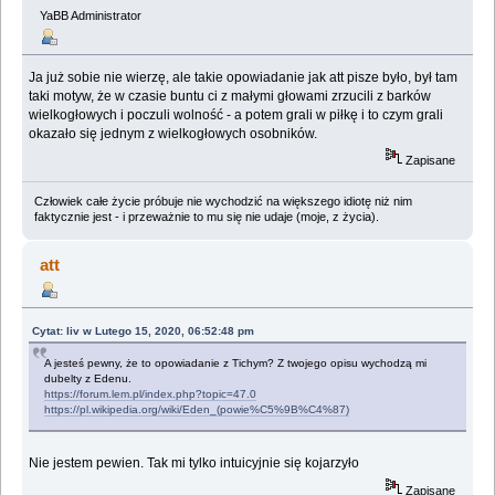
YaBB Administrator
Ja już sobie nie wierzę, ale takie opowiadanie jak att pisze było, był tam
taki motyw, że w czasie buntu ci z małymi głowami zrzucili z barków
wielkogłowych i poczuli wolność - a potem grali w piłkę i to czym grali
okazało się jednym z wielkogłowych osobników.
Zapisane
Człowiek całe życie próbuje nie wychodzić na większego idiotę niż nim
faktycznie jest - i przeważnie to mu się nie udaje (moje, z życia).
att
Cytat: liv w Lutego 15, 2020, 06:52:48 pm
A jesteś pewny, że to opowiadanie z Tichym? Z twojego opisu wychodzą mi
dubelty z Edenu.
https://forum.lem.pl/index.php?topic=47.0
https://pl.wikipedia.org/wiki/Eden_(powie%C5%9B%C4%87)
Nie jestem pewien. Tak mi tylko intuicyjnie się kojarzyło
Zapisane