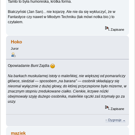
Tamto to była humoreska, krótka forma.
Białczyński (Jan San)... nie kojarzę. Ale nie da się wykluczyć, że w
Fantastyce czy nawet w Młodym Techniku (tak mówi notka bio.) to
czytałem.
Zapisane
Hoko
Juror
Opowiadanie
Bunt
Zajdla
Na barkach muskularnej istoty o maleńkiej, nie większej od pomarańczy
główce, siedział — sposobem „na barana” — osobnik składający się
nieomal wyłącznie z dużej głowy, do której przyczepione było mizerne, w
znacznym stopniu zredukowane ciałko. Cienkie, krzywe nóżki
obejmowały szyję dużego osobnika, maleńkie rączki zaś trzymały go za
uszy.
Zapisane
– Dygresje →
maziek