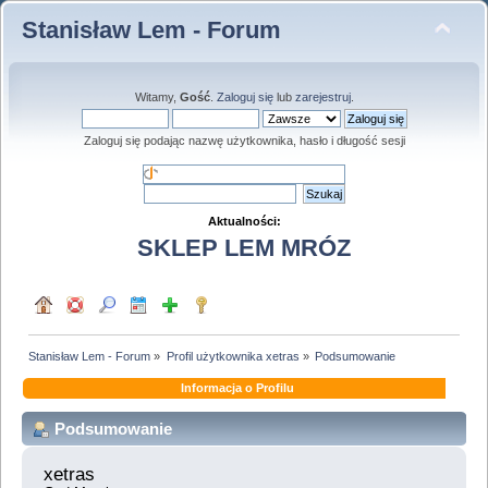
Stanisław Lem - Forum
Witamy,
Gość
.
Zaloguj się
lub
zarejestruj
.
Zaloguj się podając nazwę użytkownika, hasło i długość sesji
Aktualności:
SKLEP LEM MRÓZ
Stanisław Lem - Forum
»
Profil użytkownika xetras
»
Podsumowanie
Informacja o Profilu
Podsumowanie
xetras 