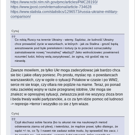
https://www.ncbi.nlm.nih.gov/pmc/articles/PMC28193/
https://www.jpost.com/international/article-734628
https://www.statista.com/statistics/1296573/russia-ukraine-military-
comparison/
Cytuj
Co robią Ruscy na terenie Ukrainy - wiemy. Sądzisz, że ludność Ukrainy
chce prowadzić życie w warunkach, w których - jak za Stalina - grozić będą
aresztowanie pod byle pretekstem i tortury (a to przecież oznaczałoby
zainstalowanie nowej "neutralnej" władzy)? Jako wolnościowiec powinieneś
rozumieć ludzi, którzy wolą zaryzykować, że zginą, niż godzić się na
niewolę.
Zawsze mowilem, ze tylko Ukr moga zadecydowac jak bardzo chca
sie bic i jakie ofiary poniesc. Po prostu, myslac np. o powstancach
warszawskich, czy w ogole o sytuacji Polakow w czasie i po WW2,
serce mi sie kraje, czy ofiara nie pojdzie na marne. Teraz, po ponad
roku zacieklej wojny w razie przegranej istotnie, Ukr moga sie
znalezc w opresyjnej sytuacji, zwlaszcza jesli nie wszyscy zloza bron
i beda trwaly walki partyzanckie, a co za tym idzie pomoc od ludnosci
-> represje->terror i wszystko co sie z tym wiaze.
Cytuj
Czyli słuchasz sobie faceta (bo tu akurat nie ma naukowych metod
odsiewania ziarna od plew), i twierdzisz, że mądrze prawi, tylko dlatego, że
sądzi +/- to, co Ty. I nawet nie zadasz sobie trudu, by sprawdzić kto zacz, i
że zarabia na - jak twierdzi - uczeniu ludzi sztuczek, które uczyniły go