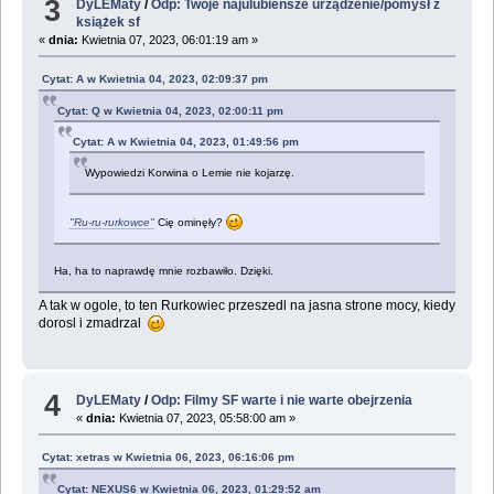
3
DyLEMaty
/
Odp: Twoje najulubieńsze urządzenie/pomysł z
książek sf
«
dnia:
Kwietnia 07, 2023, 06:01:19 am »
Cytat: A w Kwietnia 04, 2023, 02:09:37 pm
Cytat: Q w Kwietnia 04, 2023, 02:00:11 pm
Cytat: A w Kwietnia 04, 2023, 01:49:56 pm
Wypowiedzi Korwina o Lemie nie kojarzę.
"Ru-ru-rurkowce"
Cię ominęły?
Ha, ha to naprawdę mnie rozbawiło. Dzięki.
A tak w ogole, to ten Rurkowiec przeszedl na jasna strone mocy, kiedy
dorosl i zmadrzal
4
DyLEMaty
/
Odp: Filmy SF warte i nie warte obejrzenia
«
dnia:
Kwietnia 07, 2023, 05:58:00 am »
Cytat: xetras w Kwietnia 06, 2023, 06:16:06 pm
Cytat: NEXUS6 w Kwietnia 06, 2023, 01:29:52 am