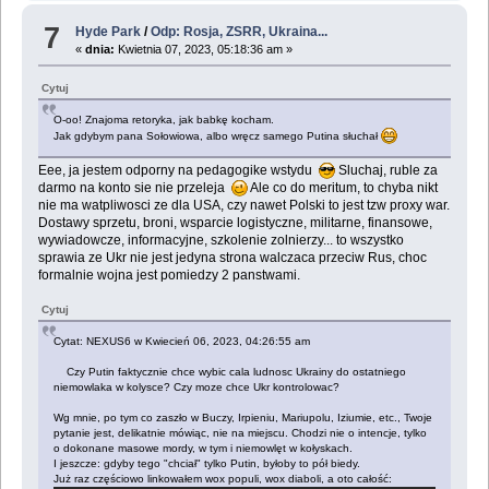
7
Hyde Park
/
Odp: Rosja, ZSRR, Ukraina...
«
dnia:
Kwietnia 07, 2023, 05:18:36 am »
Cytuj
O-oo! Znajoma retoryka, jak babkę kocham.
Jak gdybym pana Sołowiowa, albo wręcz samego Putina słuchał
Eee, ja jestem odporny na pedagogike wstydu
Sluchaj, ruble za
darmo na konto sie nie przeleja
Ale co do meritum, to chyba nikt
nie ma watpliwosci ze dla USA, czy nawet Polski to jest tzw proxy war.
Dostawy sprzetu, broni, wsparcie logistyczne, militarne, finansowe,
wywiadowcze, informacyjne, szkolenie zolnierzy... to wszystko
sprawia ze Ukr nie jest jedyna strona walczaca przeciw Rus, choc
formalnie wojna jest pomiedzy 2 panstwami.
Cytuj
Cytat: NEXUS6 w Kwiecień 06, 2023, 04:26:55 am
Czy Putin faktycznie chce wybic cala ludnosc Ukrainy do ostatniego
niemowlaka w kolysce? Czy moze chce Ukr kontrolowac?
Wg mnie, po tym co zaszło w Buczy, Irpieniu, Mariupolu, Iziumie, etc., Twoje
pytanie jest, delikatnie mówiąc, nie na miejscu. Chodzi nie o intencje, tylko
o dokonane masowe mordy, w tym i niemowlęt w kołyskach.
I jeszcze: gdyby tego "chciał" tylko Putin, byłoby to pół biedy.
Już raz częściowo linkowałem wox populi, wox diaboli, a oto całość: