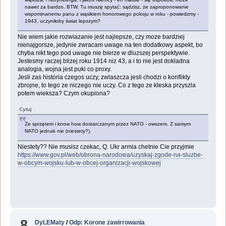
nawet za bardzo. BTW. Tu muszę spytać: sądzisz, że zaproponowanie
wspominanemu panu z wąsikiem honorowego pokoju w roku - powiedzmy -
1943, uczyniłoby świat lepszym?
Nie wiem jakie rozwiazanie jest najlepsze, czy moze bardziej
nienajgorsze, jedynie zwracam uwage na ten dodatkowy aspekt, bo
chyba nikt tego pod uwage nie bierze w dluzszej perspektywie.
Jestesmy raczej blizej roku 1914 niz 43, a i to nie jest dokladna
analogia, wojna jest puki co proxy.
Jesli zas historia czegos uczy, zwlaszcza jesli chodzi o konflikty
zbrojne, to tego ze niczego nie uczy. Co z tego ze kleska przyszla
potem wieksza? Czym okupiona?
Cytuj
Ze sprzętem i know how dostarczanym przez NATO - owszem. Z samym
NATO jednak nie (niestety?).
Niestety?? Nie musisz czekac, Q. Ukr armia chetnie Cie przyjmie
https://www.gov.pl/web/obrona-narodowa/uzyskaj-zgode-na-sluzbe-
w-obcym-wojsku-lub-w-obcej-organizacji-wojskowej
8
DyLEMaty
/
Odp: Korone zawirrowania