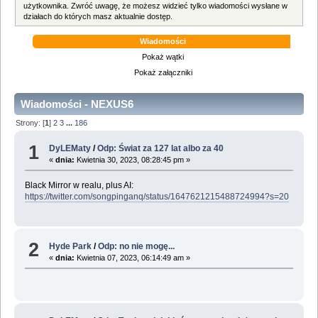
użytkownika. Zwróć uwagę, że możesz widzieć tylko wiadomości wysłane w
działach do których masz aktualnie dostęp.
Wiadomości
Pokaż wątki
Pokaż załączniki
Wiadomości - NEXUS6
Strony: [
1
]
2
3
...
186
1
DyLEMaty
/
Odp: Świat za 127 lat albo za 40
«
dnia:
Kwietnia 30, 2023, 08:28:45 pm »
Black Mirror w realu, plus AI:
https://twitter.com/songpinganq/status/1647621215488724994?s=20
2
Hyde Park
/
Odp: no nie mogę...
«
dnia:
Kwietnia 07, 2023, 06:14:49 am »