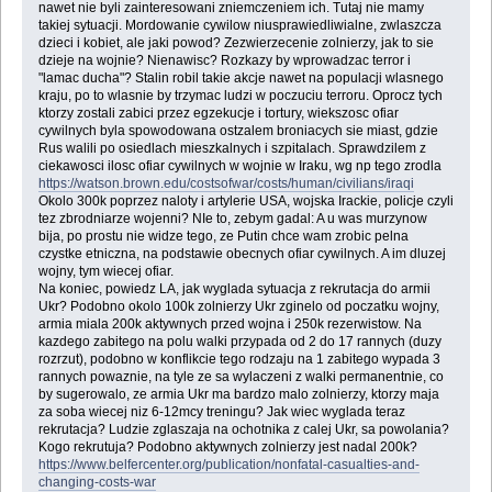
nawet nie byli zainteresowani zniemczeniem ich. Tutaj nie mamy
takiej sytuacji. Mordowanie cywilow niusprawiedliwialne, zwlaszcza
dzieci i kobiet, ale jaki powod? Zezwierzecenie zolnierzy, jak to sie
dzieje na wojnie? Nienawisc? Rozkazy by wprowadzac terror i
"lamac ducha"? Stalin robil takie akcje nawet na populacji wlasnego
kraju, po to wlasnie by trzymac ludzi w poczuciu terroru. Oprocz tych
ktorzy zostali zabici przez egzekucje i tortury, wiekszosc ofiar
cywilnych byla spowodowana ostzalem broniacych sie miast, gdzie
Rus walili po osiedlach mieszkalnych i szpitalach. Sprawdzilem z
ciekawosci ilosc ofiar cywilnych w wojnie w Iraku, wg np tego zrodla
https://watson.brown.edu/costsofwar/costs/human/civilians/iraqi
Okolo 300k poprzez naloty i artylerie USA, wojska Irackie, policje czyli
tez zbrodniarze wojenni? NIe to, zebym gadal: A u was murzynow
bija, po prostu nie widze tego, ze Putin chce wam zrobic pelna
czystke etniczna, na podstawie obecnych ofiar cywilnych. A im dluzej
wojny, tym wiecej ofiar.
Na koniec, powiedz LA, jak wyglada sytuacja z rekrutacja do armii
Ukr? Podobno okolo 100k zolnierzy Ukr zginelo od poczatku wojny,
armia miala 200k aktywnych przed wojna i 250k rezerwistow. Na
kazdego zabitego na polu walki przypada od 2 do 17 rannych (duzy
rozrzut), podobno w konflikcie tego rodzaju na 1 zabitego wypada 3
rannych powaznie, na tyle ze sa wylaczeni z walki permanentnie, co
by sugerowalo, ze armia Ukr ma bardzo malo zolnierzy, ktorzy maja
za soba wiecej niz 6-12mcy treningu? Jak wiec wyglada teraz
rekrutacja? Ludzie zglaszaja na ochotnika z calej Ukr, sa powolania?
Kogo rekrutuja? Podobno aktywnych zolnierzy jest nadal 200k?
https://www.belfercenter.org/publication/nonfatal-casualties-and-
changing-costs-war