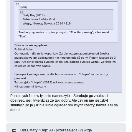
Cytuj
Biały Bóg(2014)
Fehér isten / White God
Węgry, Niemcy, Szwecja 2014 / 119'
Troche przypomina z opisu pomysl z "The Happening", albo serialu
"Zoo".
Dziwne że nie oglądałeś.
Political fiction.
Generalnie - dla mnie wspaniały. Za pierwszym razem jakoś od środka
przypadkowo go obejrzałem i nie mogłem odejść od tv. Potem jeszcze że 3
razy. (Obecnie chyba bym nie chciał i za bardzo bym się wczuł). Zdrowie mi
chwilowo sezonowo siadło.
Dystopia kynologiczna , a dla fanów serialu np. "Utopia" może też by
pasował.
Ta brytyjska "Utopia" (2013) też mocno wstrząsowa.
Klimat deterministyczny.
Panie, tych filmow tyle sie namnozylo... Sprobuje go znalezc i
obejrzec, jesli twierdzisz ze taki dobry. Ale czy on nie jest zbyt
smutny? Bo ja juz nie lubie ogladac smutnych rzeczy, nawet jesli sa
dobre...
5
DyLEMaty
/
Odp: AI - przerażająca (?) wizja