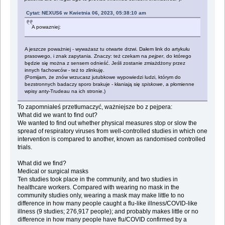
Cytat: NEXUS6 w Kwietnia 06, 2023, 05:38:10 am
A powazniej:
A jeszcze poważniej - wyważasz tu otwarte drzwi. Dałem link do artykułu
prasowego, i znak zapytania. Znaczy: też czekam na
pejper
, do którego
będzie się można z sensem odnieść. Jeśli zostanie zmiażdżony przez
innych fachowców - też to zlinkuję.
(Pomijam, że znów wrzucasz jutubkowe wypowiedzi ludzi, którym do
bezstronnych badaczy sporo brakuje - kłaniają się
spiskowe
, a płomienne
wpisy anty-Trudeau na ich stronie.)
To zapomniałeś przetłumaczyć, ważniejsze bo z pejpera:
What did we want to find out?
We wanted to find out whether physical measures stop or slow the
spread of respiratory viruses from well‐controlled studies in which one
intervention is compared to another, known as randomised controlled
trials.
What did we find?
Medical or surgical masks
Ten studies took place in the community, and two studies in
healthcare workers. Compared with wearing no mask in the
community studies only, wearing a mask may make little to no
difference in how many people caught a flu‐like illness/COVID‐like
illness (9 studies; 276,917 people); and probably makes little or no
difference in how many people have flu/COVID confirmed by a