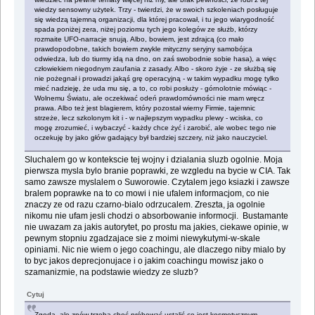
wiedzy sensowny użytek. Trzy - twierdzi, że w swoich szkoleniach posługuje
się wiedzą tajemną organizacji, dla której pracował, i tu jego wiarygodność
spada poniżej zera, niżej poziomu tych jego kolegów ze służb, którzy
rozmaite UFO-narracje snują. Albo, bowiem, jest zdrajcą (co mało
prawdopodobne, takich bowiem zwykle mityczny seryjny samobójca
odwiedza, lub do tiurmy idą na dno, on zaś swobodnie sobie hasa), a więc
człowiekiem niegodnym zaufania z zasady. Albo - skoro żyje - ze służbą się
nie pożegnał i prowadzi jakąś grę operacyjną - w takim wypadku mogę tylko
mieć nadzieję, że uda mu się, a to, co robi posłuży - górnolotnie mówiąc -
Wolnemu Światu, ale oczekiwać odeń prawdomówności nie mam wręcz
prawa. Albo też jest blagierem, który pozostał wierny Firmie, tajemnic
strzeże, lecz szkolonym kit i - w najlepszym wypadku plewy - wciska, co
mogę zrozumieć, i wybaczyć - każdy chce żyć i zarobić, ale wobec tego nie
oczekuję by jako głów gadający był bardziej szczery, niż jako nauczyciel.
Sluchalem go w kontekscie tej wojny i dzialania sluzb ogolnie. Moja
pierwsza mysla bylo branie poprawki, ze wzgledu na bycie w CIA. Tak
samo zawsze myslalem o Suworowie. Czytalem jego ksiazki i zawsze
bralem poprawke na to co mowi i nie ufalem informacjom, co nie
znaczy ze od razu czarno-bialo odrzucalem. Zreszta, ja ogolnie
nikomu nie ufam jesli chodzi o absorbowanie informocji. Bustamante
nie uwazam za jakis autorytet, po prostu ma jakies, ciekawe opinie, w
pewnym stopniu zgadzajace sie z moimi niewykutymi-w-skale
opiniami. Nic nie wiem o jego coachingu, ale dlaczego niby mialo by
to byc jakos deprecjonujace i o jakim coachingu mowisz jako o
szamanizmie, na podstawie wiedzy ze sluzb?
Cytuj
Zgoda, ale znów trzeba choć próbować ustalić co jest kosmetycznym