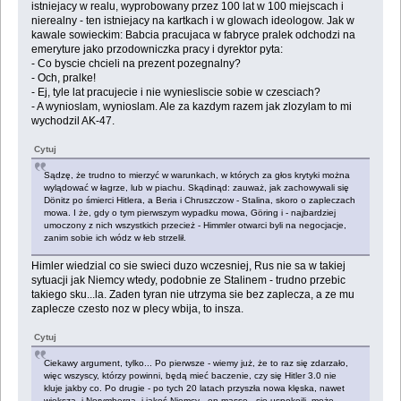
istniejacy w realu, wyprobowany przez 100 lat w 100 miejscach i
nierealny - ten istniejacy na kartkach i w glowach ideologow. Jak w
kawale sowieckim: Babcia pracujaca w fabryce pralek odchodzi na
emeryture jako przodowniczka pracy i dyrektor pyta:
- Co byscie chcieli na prezent pozegnalny?
- Och, pralke!
- Ej, tyle lat pracujecie i nie wyniesliscie sobie w czesciach?
- A wynioslam, wynioslam. Ale za kazdym razem jak zlozylam to mi
wychodzil AK-47.
Cytuj
Sądzę, że trudno to mierzyć w warunkach, w których za głos krytyki można
wylądować w łagrze, lub w piachu. Skądinąd: zauważ, jak zachowywali się
Dönitz po śmierci Hitlera, a Beria i Chruszczow - Stalina, skoro o zapleczach
mowa. I że, gdy o tym pierwszym wypadku mowa, Göring i - najbardziej
umoczony z nich wszystkich przecież - Himmler otwarci byli na negocjacje,
zanim sobie ich wódz w łeb strzelił.
Himler wiedzial co sie swieci duzo wczesniej, Rus nie sa w takiej
sytuacji jak Niemcy wtedy, podobnie ze Stalinem - trudno przebic
takiego sku...la. Zaden tyran nie utrzyma sie bez zaplecza, a ze mu
zaplecze czesto noz w plecy wbija, to insza.
Cytuj
Ciekawy argument, tylko... Po pierwsze - wiemy już, że to raz się zdarzało,
więc wszyscy, którzy powinni, będą mieć baczenie, czy się Hitler 3.0 nie
kluje jakby co. Po drugie - po tych 20 latach przyszła nowa klęska, nawet
większa, i Norymberga, i jakoś Niemcy - en masse - się uspokoili, może