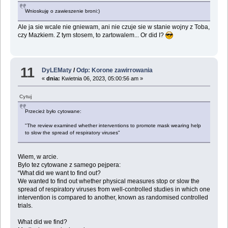
Wnioskuję o zawieszenie broni:)
Ale ja sie wcale nie gniewam, ani nie czuje sie w stanie wojny z Toba,
czy Mazkiem. Z tym stosem, to zartowalem... Or did I?
11
DyLEMaty
/
Odp: Korone zawirrowania
«
dnia:
Kwietnia 06, 2023, 05:00:56 am »
Cytuj
Przecież było cytowane:
"The review examined whether interventions to promote mask wearing help
to slow the spread of respiratory viruses"
Wiem, w arcie.
Bylo tez cytowane z samego pejpera:
“What did we want to find out?
We wanted to find out whether physical measures stop or slow the
spread of respiratory viruses from well‐controlled studies in which one
intervention is compared to another, known as randomised controlled
trials.
What did we find?