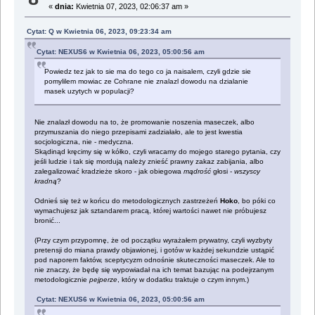
«
dnia:
Kwietnia 07, 2023, 02:06:37 am »
Cytat: Q w Kwietnia 06, 2023, 09:23:34 am
Cytat: NEXUS6 w Kwietnia 06, 2023, 05:00:56 am
Powiedz tez jak to sie ma do tego co ja naisalem, czyli gdzie sie
pomylilem mowiac ze Cohrane nie znalazl dowodu na dzialanie
masek uzytych w populacji?
Nie znalazł dowodu na to, że promowanie noszenia maseczek, albo
przymuszania do niego przepisami zadziałało, ale to jest kwestia
socjologiczna, nie - medyczna.
Skądinąd kręcimy się w kółko, czyli wracamy do mojego starego pytania, czy
jeśli ludzie i tak się mordują należy znieść prawny zakaz zabijania, albo
zalegalizować kradzieże skoro - jak obiegowa
mądrość
głosi -
wszyscy
kradną
?
Odnieś się też w końcu do metodologicznych zastrzeżeń
Hoko
, bo póki co
wymachujesz jak sztandarem pracą, której wartości nawet nie próbujesz
bronić...
(Przy czym przypomnę, że od początku wyrażałem prywatny, czyli wyzbyty
pretensji do miana prawdy objawionej, i gotów w każdej sekundzie ustąpić
pod naporem faktów, sceptycyzm odnośnie skuteczności maseczek. Ale to
nie znaczy, że będę się wypowiadał na ich temat bazując na podejrzanym
metodologicznie
pejperze
, który w dodatku traktuje o czym innym.)
Cytat: NEXUS6 w Kwietnia 06, 2023, 05:00:56 am