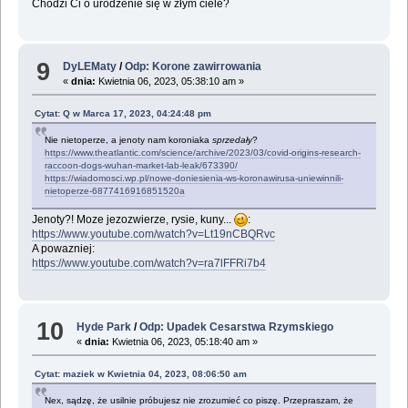
Chodzi Ci o urodzenie się w złym ciele?
9
DyLEMaty
/
Odp: Korone zawirrowania
«
dnia:
Kwietnia 06, 2023, 05:38:10 am »
Cytat: Q w Marca 17, 2023, 04:24:48 pm
Nie nietoperze, a jenoty nam koroniaka
sprzedały
?
https://www.theatlantic.com/science/archive/2023/03/covid-origins-research-
raccoon-dogs-wuhan-market-lab-leak/673390/
https://wiadomosci.wp.pl/nowe-doniesienia-ws-koronawirusa-uniewinnili-
nietoperze-6877416916851520a
Jenoty?! Moze jezozwierze, rysie, kuny...
:
https://www.youtube.com/watch?v=Lt19nCBQRvc
A powazniej:
https://www.youtube.com/watch?v=ra7lFFRi7b4
10
Hyde Park
/
Odp: Upadek Cesarstwa Rzymskiego
«
dnia:
Kwietnia 06, 2023, 05:18:40 am »
Cytat: maziek w Kwietnia 04, 2023, 08:06:50 am
Nex, sądzę, że usilnie próbujesz nie zrozumieć co piszę. Przepraszam, że