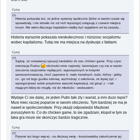
Cytuj
Historia pokazała też, że jedne systemy społeczne (które w swoim czasie się
sprawdzały, i nie istniało nic od nich lepszego) ustępują z czasem miejsca
innym. Nie wiem dlaczego kapitalizm miałby być wyjątkiem od tej zasady...
Historia wyraznie pokazala nieskutecznosc i nizszosc socjalizmu
wobec kapitalizmu. Tutaj nie ma miejsca na dyskusje z faktami.
Cytuj
Sądzę, że omawianej sytuacji niedaleko do tzw. chicken game. Przy czym
orientacja Putina
obchodzi mnie najmniej. Istotniejsze czy ma w swoim
otoczeniu racjonalnie myślących, wyposażonych w instynkt
samozachowawczy, choć zapewne b. mało moralnych, ludzi, którzy - jakby
co - go od tego guzika oderwą, wychodząc z założenia, że lepiej żyć, i
wynegocjować sobie przytomne warunki kapitulacji, niż ginąć z - i tak
mającym bliżej do mogiły, niż do młodości - wodzusiem.
Wydaje Ci sie dalej, ze jeden Putin taki zly i wariat, a inni duzo lepsi?
Musi miec raczej poparcie w swoim otoczeniu. Tym bardziej ze ma je
nawet w spoleczenstwie. Przy okazji odpowiedzi Mazkowi
poruszylem to. Co do chicken game, to sie zgadzam, klopot w tym ze
taka gra moze sie skonczyc bardzo tragicznie.
Cytuj
Pytanie też kogo więcej - na dłuższą metę - kosztowałoby zakończenie jej