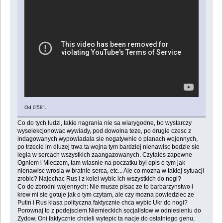
Od 0'58".
Co do tych ludzi, takie nagrania nie sa wiarygodne, bo wystarczy
wyselekcjonowac wywiady, pod dowolna teze, po drugie czesc z
indagowanych wypowiadala sie negatywnie o planach wojennych,
po trzecie im dluzej trwa ta wojna tym bardziej nienawisc bedzie sie
legla w sercach wszystkich zaangazowanych. Czytales zapewne
Ogniem i Mieczem, tam wlasnie na poczatku byl opis o tym jak
nienawisc wrosla w bratnie serca, etc... Ale co mozna w takiej sytuacji
zrobic? Najechac Rus i z kolei wybic ich wszystkich do nogi?
Co do zbrodni wojennych: Nie musze pisac ze to barbarzynstwo i
krew mi sie gotuje jak o tym czytam, ale czy mozna powiedziec ze
Putin i Rus klasa polityczna faktycznie chca wybic Ukr do nogi?
Porownaj to z podejsciem Niemieckich socjalistow w odniesieniu do
Zydow. Oni faktycznie chcieli wytepic ta nacje do ostatniego genu,