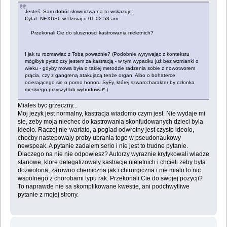
Jesteś. Sam dobór słownictwa na to wskazuje:
Cytat: NEXUS6 w Dzisiaj o 01:02:53 am
Przekonali Cie do slusznosci kastrowania nieletnich?
I jak tu rozmawiać z Tobą poważnie? (Podobnie wyrywając z kontekstu
mógłbyś pytać czy jestem za kastracją - w tym wypadku już bez wzmianki o
wieku - gdyby mowa była o takiej metodzie radzenia sobie z nowotworem
prącia, czy z gangreną atakującą tenże organ. Albo o bohaterce
ocierającego się o porno horroru SyFy, której szwarccharakter by członka
męskiego przyszył lub wyhodował*.)
Miales byc grzeczny...
Moj jezyk jest normalny, kastracja wiadomo czym jest. Nie wydaje mi
sie, zeby moja niechec do kastrowania skonfudowanych dzieci byla
ideolo. Raczej nie-wariato, a poglad odwrotny jest czysto ideolo,
chocby nastepowaly proby ubrania tego w pseudonaukowy
newspeak. A pytanie zadalem serio i nie jest to trudne pytanie.
Dlaczego na nie nie odpowiesz? Autorzy wyraznie krytykowali wladze
stanowe, ktore delegalizowaly kastracje nieletnich i chcieli zeby byla
dozwolona, zarowno chemiczna jak i chirurgiczna i nie mialo to nic
wspolnego z chorobami typu rak. Przekonali Cie do swojej pozycji?
To naprawde nie sa skomplikowane kwestie, ani podchwytliwe
pytanie z mojej strony.