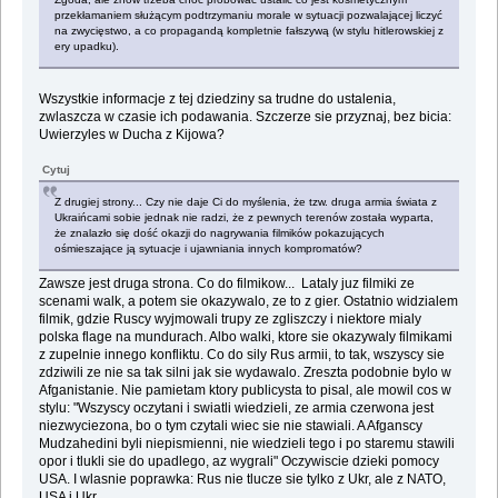
przekłamaniem służącym podtrzymaniu morale w sytuacji pozwalającej liczyć
na zwycięstwo, a co propagandą kompletnie fałszywą (w stylu hitlerowskiej z
ery upadku).
Wszystkie informacje z tej dziedziny sa trudne do ustalenia,
zwlaszcza w czasie ich podawania. Szczerze sie przyznaj, bez bicia:
Uwierzyles w Ducha z Kijowa?
Cytuj
Z drugiej strony... Czy nie daje Ci do myślenia, że tzw. druga armia świata z
Ukraińcami sobie jednak nie radzi, że z pewnych terenów została wyparta,
że znalazło się dość okazji do nagrywania filmików pokazujących
ośmieszające ją sytuacje i ujawniania innych kompromatów?
Zawsze jest druga strona. Co do filmikow... Lataly juz filmiki ze
scenami walk, a potem sie okazywalo, ze to z gier. Ostatnio widzialem
filmik, gdzie Ruscy wyjmowali trupy ze zgliszczy i niektore mialy
polska flage na mundurach. Albo walki, ktore sie okazywaly filmikami
z zupelnie innego konfliktu. Co do sily Rus armii, to tak, wszyscy sie
zdziwili ze nie sa tak silni jak sie wydawalo. Zreszta podobnie bylo w
Afganistanie. Nie pamietam ktory publicysta to pisal, ale mowil cos w
stylu: "Wszyscy oczytani i swiatli wiedzieli, ze armia czerwona jest
niezwyciezona, bo o tym czytali wiec sie nie stawiali. A Afganscy
Mudzahedini byli niepismienni, nie wiedzieli tego i po staremu stawili
opor i tlukli sie do upadlego, az wygrali" Oczywiscie dzieki pomocy
USA. I wlasnie poprawka: Rus nie tlucze sie tylko z Ukr, ale z NATO,
USA i Ukr.