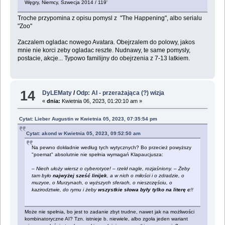
Węgry, Niemcy, Szwecja 2014 / 119'
Troche przypomina z opisu pomysl z "The Happening", albo serialu
"Zoo"
Zaczalem ogladac nowego Avatara. Obejrzalem do polowy, jakos
mnie nie korci zeby ogladac reszte. Nudnawy, te same pomysly,
postacie, akcje... Typowo familijny do obejrzenia z 7-13 latkiem.
14
DyLEMaty
/
Odp: AI - przerażająca (?) wizja
«
dnia:
Kwietnia 06, 2023, 01:20:10 am »
Cytat: Lieber Augustin w Kwietnia 05, 2023, 07:35:54 pm
Cytat: akond w Kwietnia 05, 2023, 09:52:50 am
Na pewno dokładnie według tych wytycznych? Bo przecież powyższy
"poemat" absolutnie nie spełnia wymagań Klapaucjusza:
– Niech ułoży wiersz o cyberotyce! – rzekł nagle, rozjaśniony. – Żeby
tam było
najwyżej sześć linijek
, a w nich o miłości i o zdradzie, o
muzyce, o Murzynach, o wyższych sferach, o nieszczęściu, o
kazirodztwie, do rymu i żeby
wszystkie słowa były tylko na literę c
!!
Może nie spełnia, bo jest to zadanie zbyt trudne, nawet jak na możliwości
kombinatoryczne AI? Tzn. istnieje b. niewiele, albo zgoła jeden wariant