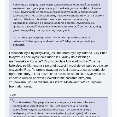
Kontynuując alegorię: całe miasto zelektryzowała wiadomość, że uciekł z
więzienia i teraz grasuje po ciemnych zaułkach groźny bandzior o ksywce
"Rus". Kryminalista ze stażem, a zarazem psychopata o skłonnościach
sadystycznych. Ma znak szczególny - dziarę w kształcie litery "Z" na prawym
policzku. Wiadomo, że działa zawsze jednakowo: napotkawszy
przechodnia, zaczyna od żądania oddania portfela. Uzyskawszy go,
sprawdza zawartość kieszeni, następnie każe rozebrać się do naga, długo
gwałci swoją ofiarę, po czym podrżyna jej gardło.
I co w takiej sytuacji podpowiada "racjonalna, prawidlowa ocena
polozenia"? Walczyć czy oddawać portfel? Zdaje się, odpowiedź jest
oczywista.
Opowiedz byla by oczywista, jesli metafora byla by trafiona. Czy Putin
faktycznie chce wybic cala ludnosc Ukrainy do ostatniego
niemowlaka w kolysce? Czy moze chce Ukr kontrolowac? Ja nie
twierdze, ze Ukr jest na straconej pozycji i musi sie od razu poddac ze
wszystkim Rus. Po prostu uwazam ze jest duza szansa, ze poniesie
ogromne straty, a i tak moze, choc nie musi, sie to skonczyc tym o co
chodzilo Rus od poczatku, ewentualnie zostanie okrojona i
zrujnowana. No i najwazniejsza rzecz: Mozliwosc 3WS z uzyciem
broni atomowej.
Cytuj
Rzuciłem okiem. Sympatycznie mu z oczu patrzy, ale mam z facetem
problem dość wszechstronny. Raz - jest coachem, a to niestety
szamaństwo, często też szarlataneria. Dwa - był agentem (a więc
inteligentnym* muskułem), nie - analitykiem (czyli mózgiem). Może więc
wiedzieć na pewne tematy więcej niż my, ale brak pewności, że robi z tej