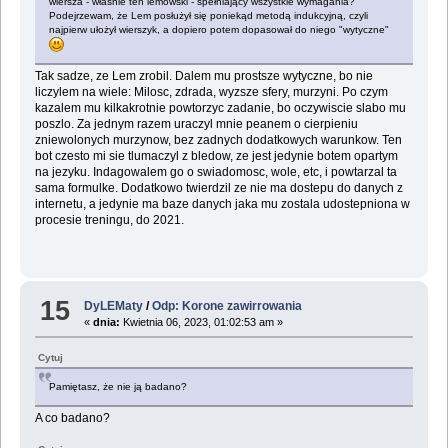
wiersza - właśnie ten lemowski - spełniający wszystkie wymagania?
Podejrzewam, że Lem posłużył się poniekąd metodą indukcyjną, czyli
najpierw ułożył wierszyk, a dopiero potem dopasował do niego "wytyczne"
Tak sadze, ze Lem zrobil. Dalem mu prostsze wytyczne, bo nie
liczylem na wiele: Milosc, zdrada, wyzsze sfery, murzyni. Po czym
kazalem mu kilkakrotnie powtorzyc zadanie, bo oczywiscie slabo mu
poszlo. Za jednym razem uraczyl mnie peanem o cierpieniu
zniewolonych murzynow, bez zadnych dodatkowych warunkow. Ten
bot czesto mi sie tlumaczyl z bledow, ze jest jedynie botem opartym
na jezyku. Indagowalem go o swiadomosc, wole, etc, i powtarzal ta
sama formulke. Dodatkowo twierdzil ze nie ma dostepu do danych z
internetu, a jedynie ma baze danych jaka mu zostala udostepniona w
procesie treningu, do 2021.
15
DyLEMaty
/
Odp: Korone zawirrowania
«
dnia:
Kwietnia 06, 2023, 01:02:53 am »
Cytuj
Pamiętasz, że nie ją badano?
A co badano?