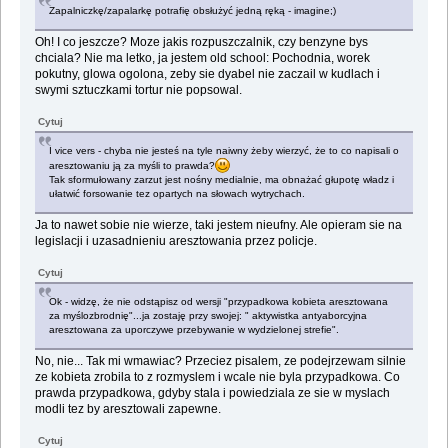
Zapalniczkę/zapalarkę potrafię obsłużyć jedną ręką - imagine;)
Oh! I co jeszcze? Moze jakis rozpuszczalnik, czy benzyne bys
chciala? Nie ma letko, ja jestem old school: Pochodnia, worek
pokutny, glowa ogolona, zeby sie dyabel nie zaczail w kudlach i
swymi sztuczkami tortur nie popsowal.
Cytuj
I vice vers - chyba nie jesteś na tyle naiwny żeby wierzyć, że to co napisali o
aresztowaniu ją za myśli to prawda?
Tak sformułowany zarzut jest nośny medialnie, ma obnażać głupotę władz i
ułatwić forsowanie tez opartych na słowach wytrychach.
Ja to nawet sobie nie wierze, taki jestem nieufny. Ale opieram sie na
legislacji i uzasadnieniu aresztowania przez policje.
Cytuj
Ok - widzę, że nie odstąpisz od wersji "przypadkowa kobieta aresztowana
za myślozbrodnię"...ja zostaję przy swojej: " aktywistka antyaborcyjna
aresztowana za uporczywe przebywanie w wydzielonej strefie".
No, nie... Tak mi wmawiac? Przeciez pisalem, ze podejrzewam silnie
ze kobieta zrobila to z rozmyslem i wcale nie byla przypadkowa. Co
prawda przypadkowa, gdyby stala i powiedziala ze sie w myslach
modli tez by aresztowali zapewne.
Cytuj