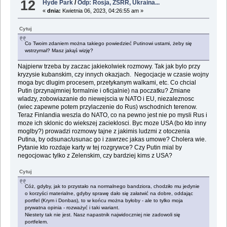
12
Hyde Park
/
Odp: Rosja, ZSRR, Ukraina...
«
dnia:
Kwietnia 06, 2023, 04:26:55 am »
Cytuj
Co Twoim zdaniem można takiego powiedzieć Putinowi ustami, żeby się
wstrzymał? Masz jakąś wizję?
Najpierw trzeba by zaczac jakiekolwiek rozmowy. Tak jak bylo przy
kryzysie kubanskim, czy innych okazjach. Negocjacje w czasie wojny
moga byc dlugim procesem, przetykanym walkami, etc. Co chcial
Putin (przynajmniej formalnie i oficjalnie) na poczatku? Zmiane
wladzy, zobowiazanie do niewejscia w NATO i EU, niezaleznosc
(wiec zapewne potem przylaczenie do Rus) wschodnich terenow.
Teraz Finlandia weszla do NATO, co na pewno jest nie po mysli Rus i
moze ich sklonic do wiekszej zacieklosci. Byc moze USA (bo kto inny
moglby?) prowadzi rozmowy tajne z jakimis ludzmi z otoczenia
Putina, by odsunac/usunac go i zawrzec jakas umowe? Cholera wie.
Pytanie kto rozdaje karty w tej rozgrywce? Czy Putin mial by
negocjowac tylko z Zelenskim, czy bardziej kims z USA?
Cytuj
Cóż, gdyby, jak to przystało na normalnego bandziora, chodziło mu jedynie
o korzyści materialne, gdyby sprawę dało się załatwić na dobre, oddając
portfel (Krym i Donbas), to w końcu można byłoby - ale to tylko moja
prywatna opinia - rozważyć i taki wariant.
Niestety tak nie jest. Nasz napastnik najwidoczniej nie zadowoli się
portfelem.