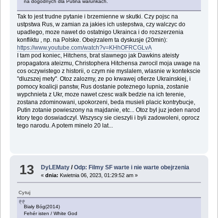
na dogodnych dla Putina warunkach.
Tak to jest trudne pytanie i brzemienne w skutki. Czy pojsc na
ustpstwa Rus, w zamian za jakies ich ustepstwa, czy walczyc do
upadlego, moze nawet do ostatnigo Ukrainca i do rozszerzenia
konfliktu , np. na Polske. Obejrzalem ta dyskusje (20min):
https://www.youtube.com/watch?v=KHhOFRCGLvA
I tam pod koniec, Hitchens, brat slawnego jak Dawkins ateisty
propagatora ateizmu, Christophera Hitchensa zwrocil moja uwage na
cos oczywistego z historii, o czym nie myslalem, wlasnie w kontekscie
"dluzszej mety". Otoz zalozmy, ze po krwawej ofierze Ukrainskiej, i
pomocy koalicji panstw, Rus dostanie poteznego lupnia, zostanie
wypchnieta z Ukr, moze nawet czesc walk bedzie na ich terenie,
zostana zdominowani, upokorzeni, beda musieli placic kontrybucje,
Putin zotanie powieszony na majdanie, etc... Otoz byl juz jeden narod
ktory tego doswiadczyl. Wszyscy sie cieszyli i byli zadowoleni, oprocz
tego narodu. A potem minelo 20 lat...
13
DyLEMaty
/
Odp: Filmy SF warte i nie warte obejrzenia
«
dnia:
Kwietnia 06, 2023, 01:29:52 am »
Cytuj
Biały Bóg(2014)
Fehér isten / White God