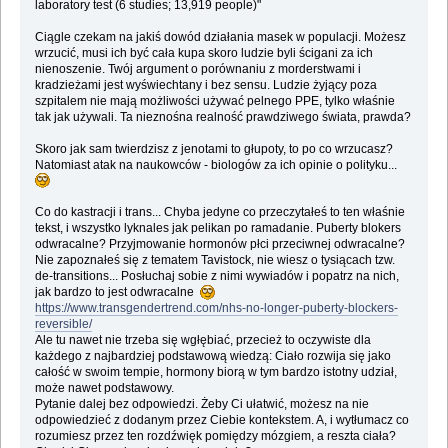
laboratory test (6 studies; 13,919 people)"
Ciągle czekam na jakiś dowód działania masek w populacji. Możesz
wrzucić, musi ich być cała kupa skoro ludzie byli ścigani za ich
nienoszenie. Twój argument o porównaniu z morderstwami i
kradzieżami jest wyświechtany i bez sensu. Ludzie żyjący poza
szpitalem nie mają możliwości używać pelnego PPE, tylko właśnie
tak jak używali. Ta nieznośna realność prawdziwego świata, prawda?
Skoro jak sam twierdzisz z jenotami to głupoty, to po co wrzucasz?
Natomiast atak na naukowców - biologów za ich opinie o polityku...
Co do kastracji i trans... Chyba jedyne co przeczytałeś to ten właśnie
tekst, i wszystko lyknales jak pelikan po ramadanie. Puberty blokers
odwracalne? Przyjmowanie hormonów płci przeciwnej odwracalne?
Nie zapoznałeś się z tematem Tavistock, nie wiesz o tysiącach tzw.
de-transitions... Posłuchaj sobie z nimi wywiadów i popatrz na nich,
jak bardzo to jest odwracalne
https://www.transgendertrend.com/nhs-no-longer-puberty-blockers-
reversible/
Ale tu nawet nie trzeba się wgłębiać, przecież to oczywiste dla
każdego z najbardziej podstawową wiedzą: Ciało rozwija się jako
całość w swoim tempie, hormony biorą w tym bardzo istotny udział,
może nawet podstawowy.
Pytanie dalej bez odpowiedzi. Żeby Ci ułatwić, możesz na nie
odpowiedzieć z dodanym przez Ciebie kontekstem. A, i wytłumacz co
rozumiesz przez ten rozdźwięk pomiędzy mózgiem, a reszta ciała?