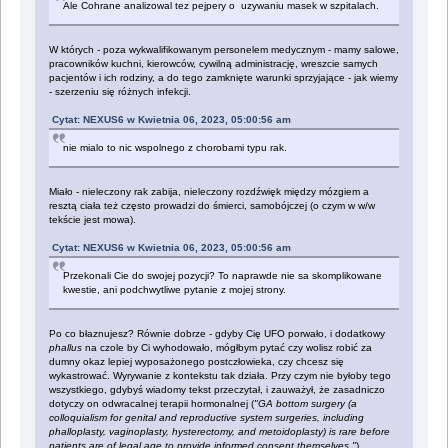
Ale Cohrane analizowal tez pejpery o uzywaniu masek w szpitalach.
W których - poza wykwalifikowanym personelem medycznym - mamy salowe,
pracowników kuchni, kierowców, cywilną administrację, wreszcie samych
pacjentów i ich rodziny, a do tego zamknięte warunki sprzyjające - jak wiemy
- szerzeniu się różnych infekcji.
Cytat: NEXUS6 w Kwietnia 06, 2023, 05:00:56 am
nie mialo to nic wspolnego z chorobami typu rak.
Miało - nieleczony rak zabija, nieleczony rozdźwięk między mózgiem a
resztą ciała też często prowadzi do śmierci, samobójczej (o czym w w/w
tekście jest mowa).
Cytat: NEXUS6 w Kwietnia 06, 2023, 05:00:56 am
Przekonali Cie do swojej pozycji? To naprawde nie sa skomplikowane
kwestie, ani podchwytliwe pytanie z mojej strony.
Po co błaznujesz? Równie dobrze - gdyby Cię UFO porwało, i dodatkowy
phallus
na czole by Ci wyhodowało, mógłbym pytać czy wolisz robić za
dumny okaz lepiej wyposażonego postczłowieka, czy chcesz się
wykastrować. Wyrywanie z kontekstu tak działa. Przy czym nie byłoby tego
wszystkiego, gdybyś wiadomy tekst przeczytał, i zauważył, że zasadniczo
dotyczy on odwracalnej terapii hormonalnej (
"GA bottom surgery (a
colloquialism for genital and reproductive system surgeries, including
phalloplasty, vaginoplasty, hysterectomy, and metoidoplasty) is rare before
patients are of legal age to provide informed consent themselves."
).