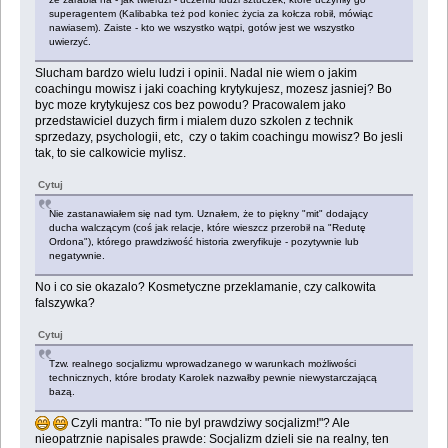
superagentem (Kalibabka też pod koniec życia za kołcza robił, mówiąc
nawiasem). Zaiste - kto we wszystko wątpi, gotów jest we wszystko
uwierzyć.
Slucham bardzo wielu ludzi i opinii. Nadal nie wiem o jakim
coachingu mowisz i jaki coaching krytykujesz, mozesz jasniej? Bo
byc moze krytykujesz cos bez powodu? Pracowalem jako
przedstawiciel duzych firm i mialem duzo szkolen z technik
sprzedazy, psychologii, etc, czy o takim coachingu mowisz? Bo jesli
tak, to sie calkowicie mylisz.
Cytuj
Nie zastanawiałem się nad tym. Uznałem, że to piękny "mit" dodający
ducha walczącym (coś jak relacje, które wieszcz przerobił na "Redutę
Ordona"), którego prawdziwość historia zweryfikuje - pozytywnie lub
negatywnie.
No i co sie okazalo? Kosmetyczne przeklamanie, czy calkowita
falszywka?
Cytuj
Tzw. realnego socjalizmu wprowadzanego w warunkach możliwości
technicznych, które brodaty Karolek nazwałby pewnie niewystarczającą
bazą.
Czyli mantra: "To nie byl prawdziwy socjalizm!"? Ale
nieopatrznie napisales prawde: Socjalizm dzieli sie na realny, ten