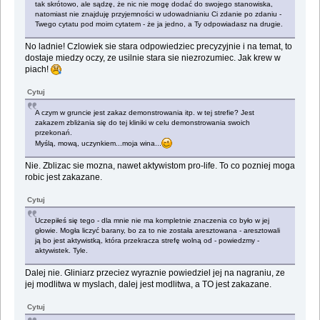
tak skrótowo, ale sądzę, że nic nie mogę dodać do swojego stanowiska,
natomiast nie znajduję przyjemności w udowadnianiu Ci zdanie po zdaniu -
Twego cytatu pod moim cytatem - że ja jedno, a Ty odpowiadasz na drugie.
No ladnie! Czlowiek sie stara odpowiedziec precyzyjnie i na temat, to
dostaje miedzy oczy, ze usilnie stara sie niezrozumiec. Jak krew w
piach!
Cytuj
A czym w gruncie jest zakaz demonstrowania itp. w tej strefie? Jest
zakazem zbliżania się do tej kliniki w celu demonstrowania swoich
przekonań.
Myślą, mową, uczynkiem...moja wina...
Nie. Zblizac sie mozna, nawet aktywistom pro-life. To co pozniej moga
robic jest zakazane.
Cytuj
Uczepiłeś się tego - dla mnie nie ma kompletnie znaczenia co było w jej
głowie. Mogła liczyć barany, bo za to nie została aresztowana - aresztowali
ją bo jest aktywistką, która przekracza strefę wolną od - powiedzmy -
aktywistek. Tyle.
Dalej nie. Gliniarz przeciez wyraznie powiedziel jej na nagraniu, ze
jej modlitwa w myslach, dalej jest modlitwa, a TO jest zakazane.
Cytuj