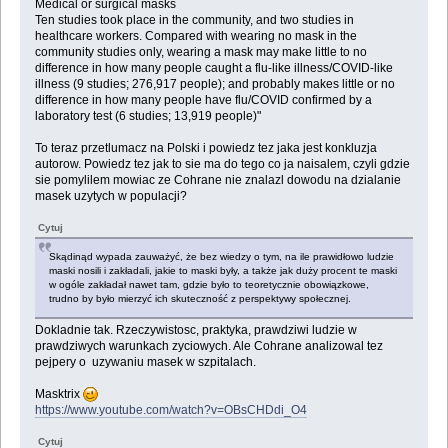
Medical or surgical masks
Ten studies took place in the community, and two studies in
healthcare workers. Compared with wearing no mask in the
community studies only, wearing a mask may make little to no
difference in how many people caught a flu‐like illness/COVID‐like
illness (9 studies; 276,917 people); and probably makes little or no
difference in how many people have flu/COVID confirmed by a
laboratory test (6 studies; 13,919 people)"
To teraz przetlumacz na Polski i powiedz tez jaka jest konkluzja
autorow. Powiedz tez jak to sie ma do tego co ja naisalem, czyli gdzie
sie pomylilem mowiac ze Cohrane nie znalazl dowodu na dzialanie
masek uzytych w populacji?
Cytuj
Skądinąd wypada zauważyć, że bez wiedzy o tym, na ile prawidłowo ludzie
maski nosili i zakładali, jakie to maski były, a także jak duży procent te maski
w ogóle zakładał nawet tam, gdzie było to teoretycznie obowiązkowe,
trudno by było mierzyć ich skuteczność z perspektywy społecznej.
Dokladnie tak. Rzeczywistosc, praktyka, prawdziwi ludzie w
prawdziwych warunkach zyciowych. Ale Cohrane analizowal tez
pejpery o uzywaniu masek w szpitalach.
Masktrix
https://www.youtube.com/watch?v=OBsCHDdi_O4
Cytuj