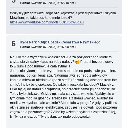
«
dnia:
Kwietnia 07, 2023, 05:55:10 am »
Wszyscy juz sprawdzili tego AI? Rejestracja jest super latwa i szybka.
Mowilem, ze takie cos kolo mnie jezdzi?
https://www.youtube.com/shorts/8Qk8CqWugAU
6
Hyde Park
/
Odp: Upadek Cesarstwa Rzymskiego
«
dnia:
Kwietnia 07, 2023, 05:47:00 am »
No, Liv mnie wyreczyl w wiekszosci. Ale za pozytecznego idiote to
chyba sie virtualny klaps na zeby nalezy?
Protest bezobjawowy -
to w sumie podsumowuje cala sytuacje.
Ja nic nie lykam, opinie wyrobilem sobie nie na podstawie gazet lecz
nagrania, policji i legislacji. Natomiast wg jednego z artykulow
kobieta mieszka niedaleko (poza strefa) "in walking distance from the
clinic". I to by bylo ciekawe: Co jakby mieszkala tuz obok? Maziek z
Olka by jej do domu nie wpuscili, bo przeciez sama jej obecnosc, itd...
To by bylo ciekawe: Gdyby np. stala caly czas w oknie. A jakby sie w
tym oknie modlila glosno? Trzeba by ja z domu wywlec. A jakby sie
modlila w myslach, ale w oknie? Albo stala w progu? A gdyby palila w
oknie znicze, najlepiej elektryczne, zeby jej nie dowalili pod pozorem
zagrozenia pozarowego? ? Albo by wziela przyklad z zajaczka: "Hej,
ty! Ty juz wiesz co!" Tyle pytan, tak malo odpowiedzi...