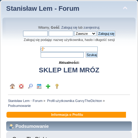
Stanisław Lem - Forum
Witamy,
Gość
.
Zaloguj się
lub
zarejestruj
.
Zaloguj się podając nazwę użytkownika, hasło i długość sesji
Aktualności:
SKLEP LEM MRÓZ
Stanisław Lem - Forum
»
Profil użytkownika GarvyTheDichton
»
Podsumowanie
Informacja o Profilu
Podsumowanie