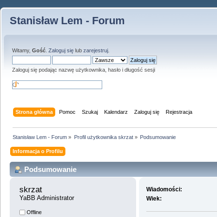
Stanisław Lem - Forum
Witamy,
Gość
.
Zaloguj się
lub
zarejestruj
.
Zaloguj się podając nazwę użytkownika, hasło i długość sesji
Strona główna
Pomoc
Szukaj
Kalendarz
Zaloguj się
Rejestracja
Stanisław Lem - Forum
»
Profil użytkownika skrzat
»
Podsumowanie
Informacja o Profilu
Podsumowanie
skrzat 
Wiadomości:
YaBB Administrator
Wiek:
Offline