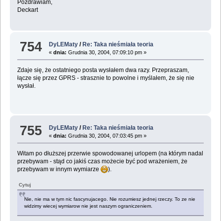
Pozdrawiam,
Deckart
754
DyLEMaty
/
Re: Taka nieśmiała teoria
«
dnia:
Grudnia 30, 2004, 07:09:10 pm »
Zdaje się, że ostatniego posta wysłałem dwa razy. Przepraszam,
łącze się przez GPRS - strasznie to powolne i myślałem, że się nie
wysłał.
755
DyLEMaty
/
Re: Taka nieśmiała teoria
«
dnia:
Grudnia 30, 2004, 07:03:45 pm »
Witam po dłuższej przerwie spowodowanej urlopem (na którym nadal
przebywam - stąd co jakiś czas możecie być pod wrażeniem, że
przebywam w innym wymiarze
).
Cytuj
Nie, nie ma w tym nic fascynujacego. Nie rozumiesz jednej rzeczy. To ze nie
widzimy wiecej wymiarow nie jest naszym ograniczeniem.