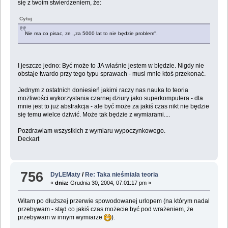
się z twoim stwierdzeniem, że:
Cytuj
Nie ma co pisac, ze ,,za 5000 lat to nie będzie problem''.
I jeszcze jedno: Być może to JA właśnie jestem w błędzie. Nigdy nie
obstaje twardo przy tego typu sprawach - musi mnie ktoś przekonać.
Jednym z ostatnich doniesień jakimi raczy nas nauka to teoria
możliwości wykorzystania czarnej dziury jako superkomputera - dla
mnie jest to już abstrakcja - ale być może za jakiś czas nikt nie będzie
się temu wielce dziwić. Może tak będzie z wymiarami....
Pozdrawiam wszystkich z wymiaru wypoczynkowego.
Deckart
756
DyLEMaty
/
Re: Taka nieśmiała teoria
«
dnia:
Grudnia 30, 2004, 07:01:17 pm »
Witam po dłuższej przerwie spowodowanej urlopem (na którym nadal
przebywam - stąd co jakiś czas możecie być pod wrażeniem, że
przebywam w innym wymiarze
).