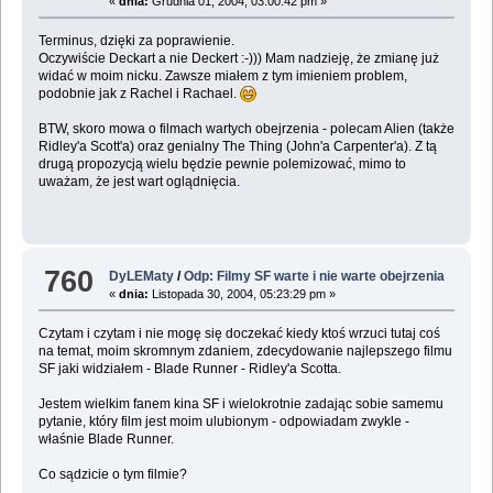
«
dnia:
Grudnia 01, 2004, 03:00:42 pm »
Terminus, dzięki za poprawienie.
Oczywiście Deckart a nie Deckert :-))) Mam nadzieję, że zmianę już
widać w moim nicku. Zawsze miałem z tym imieniem problem,
podobnie jak z Rachel i Rachael.
BTW, skoro mowa o filmach wartych obejrzenia - polecam Alien (także
Ridley'a Scott'a) oraz genialny The Thing (John'a Carpenter'a). Z tą
drugą propozycją wielu będzie pewnie polemizować, mimo to
uważam, że jest wart oglądnięcia.
760
DyLEMaty
/
Odp: Filmy SF warte i nie warte obejrzenia
«
dnia:
Listopada 30, 2004, 05:23:29 pm »
Czytam i czytam i nie mogę się doczekać kiedy ktoś wrzuci tutaj coś
na temat, moim skromnym zdaniem, zdecydowanie najlepszego filmu
SF jaki widziałem - Blade Runner - Ridley'a Scotta.
Jestem wielkim fanem kina SF i wielokrotnie zadając sobie samemu
pytanie, który film jest moim ulubionym - odpowiadam zwykle -
właśnie Blade Runner.
Co sądzicie o tym filmie?