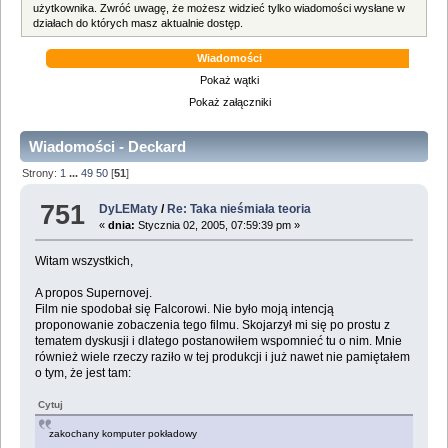
użytkownika. Zwróć uwagę, że możesz widzieć tylko wiadomości wysłane w
działach do których masz aktualnie dostęp.
Wiadomości
Pokaż wątki
Pokaż załączniki
Wiadomości - Deckard
Strony:
1
...
49
50
[
51
]
751
DyLEMaty
/
Re: Taka nieśmiała teoria
«
dnia:
Stycznia 02, 2005, 07:59:39 pm »
Witam wszystkich,
A propos Supernovej.
Film nie spodobał się Falcorowi. Nie było moją intencją
proponowanie zobaczenia tego filmu. Skojarzył mi się po prostu z
tematem dyskusji i dlatego postanowiłem wspomnieć tu o nim. Mnie
również wiele rzeczy raziło w tej produkcji i już nawet nie pamiętałem
o tym, że jest tam:
Cytuj
zakochany komputer pokładowy