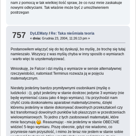
nam z pomocą w tak wielkiej ilość spraw, że co rusz mnie zaskakuje
nowymi odkryciami. Tak właśnie może być z umożliwieniem
postrzegan
757
DyLEMaty
/
Re: Taka nieśmiała teoria
«
dnia:
Grudnia 23, 2004, 11:26:13 pm »
Postanowiłem włączyć się do tej dyskusji, bo myślę, że trochę się tutaj
namieszało. Wszyscy z was myślą chyba w inny sposób o wymiarach
- warto więc to usystematyzować.
Wnioskuję, że Falcor i dzi myślą o wymiarze w sensie alternatywnej
rzeczywistości, natomiast Terminus rozważa ją w pojęciu
matematycznym.
Niestety jesteśmy bardzo prymitywnymi osobnikami (myślę o
ludzkości :-)), gdyż jesteśmy w stanie dostrzec jedynie 3 wymiary (nie
będę wymieniać czasu jako 4-tego wymiaru). I tu przychodzi nam
chylić czoła doskonałemu aparatowi matematycznemu, dzięki
któremu jesteśmy w stanie dokonywać dowolnych przekształceń czy
też transformacji dowolnych punktów lub płaszczyzn w przestrzeniach
wielowymiarowych. To jedno z tych zastosowań matematyki, które
mnie fascynują
. Reasumując - nie jesteśmy w stanie OBECNIE
widzieć 5-tego wymiaru. Piszę obecnie, gdyż nie wiadomo, co
przyniesie nam przyszłość, i mimo że teraz nie jestem w stanie sobie