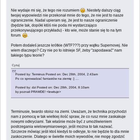
Nie wydaje mi się, że tego nie rozumiem
. Niestety dalszy ciąg
twojej wypowiedzi nie przekonał mnie do tego, że nie jest to nasze
ograniczenie. Nadal upieram się, że jest to nasze ograniczenie
(będzie tak, dopóki któś nie poda mi wystarczająco
przekonywującego przykładu) - kto wie, może stanie się to na tym
forum
.
Potem dodałeś jeszcze krótkie (WTF???) przy wątku Supernovej. Nie
wiem dlaczego? Czy nie po to istnieje SF, żeby "zapodawać" nam
takiego typu teorie?
Cytuj
Posted by: Terminus Posted on: Dec 28th, 2004, 2:43am
Po co sprowadzać fantastów na ziemię :] ....
Posted by: dzi Posted on: Dec 28th, 2004, 8:10am
by poznali PRAWDE! <lewituje>
Terminusie, twardo stoisz na ziemi. Uważam, że technika przychodzi
nam z pomocą w tak wielkiej ilość spraw, że co rusz mnie zaskakuje
nowymi odkryciami. Tak właśnie może być z umożliwieniem
postrzegania wielowymiarowego, jeśli można to tak nazwać.
Szczerze mówiąc jeśli ktoś kiedyś to odkryje, to nie będzie to dla mnie
zaskoczenie. Dlatego w świetle moich wywodów, nie mogę zgodzić