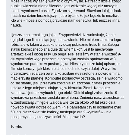
Może inaczej wyjaśnię wam to o czym myślę. Patrząc z dzisiejszego
punktu widzenia niemożliwością jest widzenie więcej niż naszych
trzech wymiarów i basta. Zgadzam się z wami. Stawiam tutaj jednak
nacisk na dzień teraźniejszy - jutro być może już będzie to możliwe.
Kto wie - może z pomocą przyjdzie nam genetyka, lub jeszcze inna
nauka.
I jeszcze na temat tego jajka. Z wypowiedzi dzi wnioskuję, że nie
oglądał tego filmu i stąd jego nastawienie. Nie miałem zamiaru tego
robić, ale w takim wypadku przytoczę pobieżnie treść filmu. Załoga
statku kosmicznego znajduje dziwne "jajko". Jest to niechybnie
artefakt jakieś obcej rasy lub boga. Nie jesteśmy w stanie widzieć 9-
ciu wymiarów więc przezornie przesyłka została opakowana w 3-
wymiarowe pudełko w postaci jajka. Niestety muszę tutaj opisać jak
film się kończy - jak ktoś nie chce niech nie czyta dalej. W wyniku
przeróżnych zdarzeń owe jajko zostaje wystrzelone z powrotem na
macierzystą planetę. Komputer pokładowy ostrzega, że nie wiadomo
co się stanie, jeśli przesyłka zostanie zniszczona. Statek przezornie
ucieka z tego miejsca udając się w kierunku Ziemi. Komputer
zanotował jednak wybuch i jego efekt: Obiekt uległ zniszczeniu. 9-
wymiarowa przestrzeń została uwolniona. Zmienia nasz wszechświat
w zastraszającym tępie. Załoga wie, że za około 50 lat eksplozja
nowego świata dotrze do Ziemi (nie pamiętam czy to dokładnie było
50 lat). Nasz świat się kończy, następuje era 9-wymiarów - nie
pasujemy do tej rzeczywistości. Miło prawda?
To tyle.