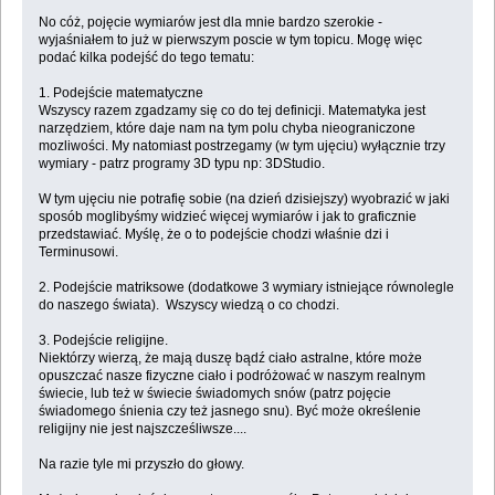
No cóż, pojęcie wymiarów jest dla mnie bardzo szerokie -
wyjaśniałem to już w pierwszym poscie w tym topicu. Mogę więc
podać kilka podejść do tego tematu:
1. Podejście matematyczne
Wszyscy razem zgadzamy się co do tej definicji. Matematyka jest
narzędziem, które daje nam na tym polu chyba nieograniczone
mozliwości. My natomiast postrzegamy (w tym ujęciu) wyłącznie trzy
wymiary - patrz programy 3D typu np: 3DStudio.
W tym ujęciu nie potrafię sobie (na dzień dzisiejszy) wyobrazić w jaki
sposób moglibyśmy widzieć więcej wymiarów i jak to graficznie
przedstawiać. Myślę, że o to podejście chodzi właśnie dzi i
Terminusowi.
2. Podejście matriksowe (dodatkowe 3 wymiary istniejące równolegle
do naszego świata). Wszyscy wiedzą o co chodzi.
3. Podejście religijne.
Niektórzy wierzą, że mają duszę bądź ciało astralne, które może
opuszczać nasze fizyczne ciało i podróżować w naszym realnym
świecie, lub też w świecie świadomych snów (patrz pojęcie
świadomego śnienia czy też jasnego snu). Być może określenie
religijny nie jest najszcześliwsze....
Na razie tyle mi przyszło do głowy.