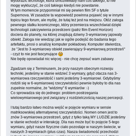
wyobrazić techologii, która umożliwiłaby nam coś takiego, to nie
mogę wykluczyć, że coś takiego kiedyś nie powstanie.
W tym momencie przypomniał mi się pewien film SF o tytule
Supernova. W zasadzie ta wypowiedź powinna pojawić się w innymi
topicu tego forum, ale myślę, że tutaj też jest na miejscu. Otóż załoga
pewnego statku kosmicznego, który przemierza wszechświat dzięki
technologii zakrzywienia przestrzeni (patrz film Event Horizon)
dociera do planety, na której znajdują dziwny 3-wymiarowy jajowaty
obiekt. Załoga nie wiedząc jak w ogóle podejść do badania tego
artefaktu, prosi o analizę komputer pokładowy. Komputer stwierdza,
że "Jest to 3-wymiarowy obiekt zawierający 9-wymiarową przestrzeń"
- czyż to nie jest fascynujące
Nie będę opowiadał nic więcej - nie chcę zepsuć wam zabawy.
Zgadzam się z Terminusem, że przy naszym obecnym rozwoju
techniki, jesteśmy w stanie widzieć 3 wymiary, gdyż otacza nas 3-
wymiarowa rzeczywistość i sami jesteśmy 3-wymiarowi. Gdybyśmy
rodzili się w 6-wymiarowej rzeczywistości pewnie byłoby to dla nas
zupełnie normalne, że "widzimy" 6 wymiarów :-)
Co sprowadza się do jednego: problem postrzegania
wielowymiarowego jest związany z rozdzielczością naszej percepcji.
I tutaj bardzo łatwo można wejść w pojęcie wymiaru w sensie
matriksowskiej alternatywnej rzeczywistości. Nomen omen jest to
znów 3-wymiarowa przestrzeń, gdyż z tylko taką MY LUDZIE jesteśmy
w stanie wchodzi w interakcję. Dla nas może być to pojęcie 5-tego
wymiaru, gdyż nasze fizyczne ciało pozostaje w naszym świecie, w
naszych 3-wymiarach (plus czas). Nasza świadomość przechodzi