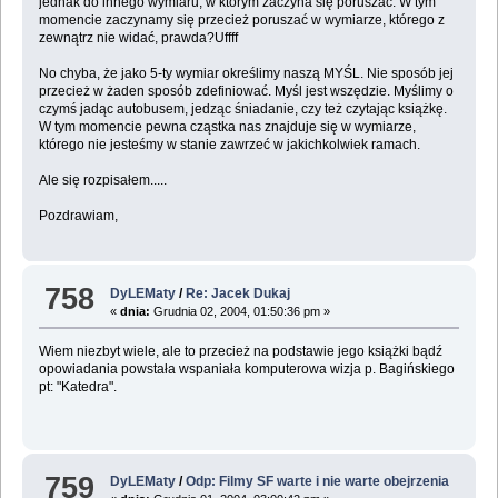
jednak do innego wymiaru, w którym zaczyna się poruszać. W tym
momencie zaczynamy się przecież poruszać w wymiarze, którego z
zewnątrz nie widać, prawda?Uffff
No chyba, że jako 5-ty wymiar określimy naszą MYŚL. Nie sposób jej
przecież w żaden sposób zdefiniować. Myśl jest wszędzie. Myślimy o
czymś jadąc autobusem, jedząc śniadanie, czy też czytając książkę.
W tym momencie pewna cząstka nas znajduje się w wymiarze,
którego nie jesteśmy w stanie zawrzeć w jakichkolwiek ramach.
Ale się rozpisałem.....
Pozdrawiam,
758
DyLEMaty
/
Re: Jacek Dukaj
«
dnia:
Grudnia 02, 2004, 01:50:36 pm »
Wiem niezbyt wiele, ale to przecież na podstawie jego książki bądź
opowiadania powstała wspaniała komputerowa wizja p. Bagińskiego
pt: "Katedra".
759
DyLEMaty
/
Odp: Filmy SF warte i nie warte obejrzenia