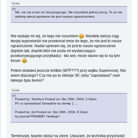
Cytuj
Nie, nie ma w tym nic fascynujacego. Nie rozumiesz jednej rzeczy. To ze nie
widzimy wiecej wymiarow nie jest naszym ograniczeniem.
Nie wydaje mi się, że tego nie rozumiem
. Niestety dalszy ciąg
twojej wypowiedzi nie przekonał mnie do tego, że nie jest to nasze
ograniczenie. Nadal upieram się, że jest to nasze ograniczenie
(będzie tak, dopóki któś nie poda mi wystarczająco
przekonywującego przykładu) - kto wie, może stanie się to na tym
forum
.
Potem dodałeś jeszcze krótkie (WTF???) przy wątku Supernovej. Nie
wiem dlaczego? Czy nie po to istnieje SF, żeby "zapodawać" nam
takiego typu teorie?
Cytuj
Posted by: Terminus Posted on: Dec 28th, 2004, 2:43am
Po co sprowadzać fantastów na ziemię :] ....
Posted by: dzi Posted on: Dec 28th, 2004, 8:10am
by poznali PRAWDE! <lewituje>
Terminusie, twardo stoisz na ziemi. Uważam, że technika przychodzi