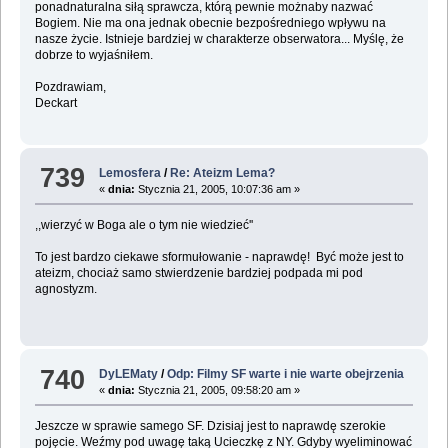
ponadnaturalna siłą sprawcza, którą pewnie możnaby nazwać
Bogiem. Nie ma ona jednak obecnie bezpośredniego wpływu na
nasze życie. Istnieje bardziej w charakterze obserwatora... Myślę, że
dobrze to wyjaśniłem.
Pozdrawiam,
Deckart
739
Lemosfera
/
Re: Ateizm Lema?
«
dnia:
Stycznia 21, 2005, 10:07:36 am »
,,wierzyć w Boga ale o tym nie wiedzieć''
To jest bardzo ciekawe sformułowanie - naprawdę! Być może jest to
ateizm, chociaż samo stwierdzenie bardziej podpada mi pod
agnostyzm.
740
DyLEMaty
/
Odp: Filmy SF warte i nie warte obejrzenia
«
dnia:
Stycznia 21, 2005, 09:58:20 am »
Jeszcze w sprawie samego SF. Dzisiaj jest to naprawdę szerokie
pojęcie. Weźmy pod uwagę taką Ucieczkę z NY. Gdyby wyeliminować