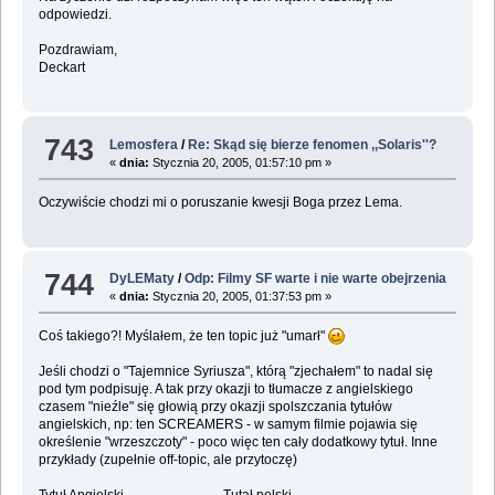
odpowiedzi.
Pozdrawiam,
Deckart
743
Lemosfera
/
Re: Skąd się bierze fenomen ,,Solaris''?
«
dnia:
Stycznia 20, 2005, 01:57:10 pm »
Oczywiście chodzi mi o poruszanie kwesji Boga przez Lema.
744
DyLEMaty
/
Odp: Filmy SF warte i nie warte obejrzenia
«
dnia:
Stycznia 20, 2005, 01:37:53 pm »
Coś takiego?! Myślałem, że ten topic już "umarł"
Jeśli chodzi o "Tajemnice Syriusza", którą "zjechałem" to nadal się
pod tym podpisuję. A tak przy okazji to tłumacze z angielskiego
czasem "nieźle" się głowią przy okazji spolszczania tytułów
angielskich, np: ten SCREAMERS - w samym filmie pojawia się
określenie "wrzeszczoty" - poco więc ten cały dodatkowy tytuł. Inne
przykłady (zupełnie off-topic, ale przytoczę)