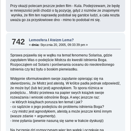
Przy okazji polecam jeszcze jeden film - Kula. Podejrzewam, że będę
w mniejszości jeśli chodzi o tą pozycję, gdyż z rozmów ze znajomymi
wynika, że film ten naprawdę podobał się garstce ludzi, a cała reszta
uważa go za przysłowiowe dno - mimo to podobał mi się.
742
Lemosfera
/
Ateizm Lema?
«
dnia:
Stycznia 20, 2005, 09:33:39 pm »
Sprawa pojawiła się w wątku na temat fenomenu Solarisa, gdzie
zapytałem Was o podejście Mistrza do kwestii istnienia Boga.
Rozpocząłem od Solaris i porównania oceanu do nieokreślonego
istnienia czy też bytu o boskim pierwiastku.
Wstępnie sformułowałem swoje zapytanie opierając się na
stwierdzeniu, że Mistrz jest ateistą. W krótce padła jednak odpowiedź,
że może być (lub też jest) agnostykiem. To spora różnica w
podejściu... Mistrz przelewa na papier swych książek swoje
rozważania i wnioski odnośnie Boga. A więc jeszcze raz:
- w których książkach porusza ten temat i jak?
- co sądzicie o jego podejściu do problemu istnienia Boga?
- czy mistrz jest agnostykiem, ateistą a może jeszcze kimś innym
(wasze zdanie + argumenty).
- inne pytania (pewnie nasuną się same w trakcie dyskusji)
Na życzenie dzi rozpoczynam więc ten wątek i oczekuję na