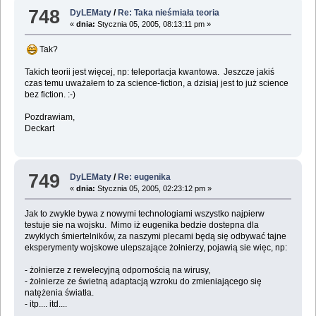
748
DyLEMaty
/
Re: Taka nieśmiała teoria
«
dnia:
Stycznia 05, 2005, 08:13:11 pm »
Tak?
Takich teorii jest więcej, np: teleportacja kwantowa. Jeszcze jakiś
czas temu uważałem to za science-fiction, a dzisiaj jest to już science
bez fiction. :-)
Pozdrawiam,
Deckart
749
DyLEMaty
/
Re: eugenika
«
dnia:
Stycznia 05, 2005, 02:23:12 pm »
Jak to zwykle bywa z nowymi technologiami wszystko najpierw
testuje sie na wojsku. Mimo iż eugenika bedzie dostepna dla
zwyklych śmiertelników, za naszymi plecami będą się odbywać tajne
eksperymenty wojskowe ulepszające żołnierzy, pojawią sie więc, np:
- żołnierze z rewelecyjną odpornością na wirusy,
- żołnierze ze świetną adaptacją wzroku do zmieniającego się
natężenia światła.
- itp.... itd....