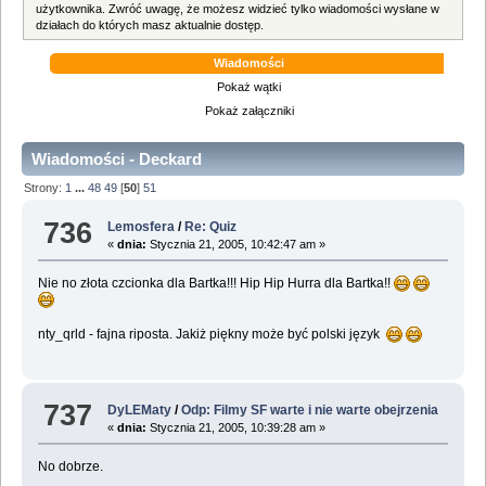
użytkownika. Zwróć uwagę, że możesz widzieć tylko wiadomości wysłane w
działach do których masz aktualnie dostęp.
Wiadomości
Pokaż wątki
Pokaż załączniki
Wiadomości - Deckard
Strony:
1
...
48
49
[
50
]
51
736
Lemosfera
/
Re: Quiz
«
dnia:
Stycznia 21, 2005, 10:42:47 am »
Nie no złota czcionka dla Bartka!!! Hip Hip Hurra dla Bartka!!
nty_qrld - fajna riposta. Jakiż piękny może być polski język
737
DyLEMaty
/
Odp: Filmy SF warte i nie warte obejrzenia
«
dnia:
Stycznia 21, 2005, 10:39:28 am »
No dobrze.