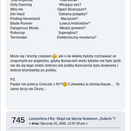
Tytuł Angielski Tutał polski
Dirty Dancing Wirujący sex?
Why me Ogień Bizancjum?
Die Hard Szklana pułapka?
Finding Neverland Marzyciel?
Blade Runner Łowca Androidów?
Dangerous Minds Młodzi gniewni?
Robocop Superglina?
Terminator Elektroniczny morderca?
Może się i trochę czepiam
, ale o ile łatwiej byłoby rozmawiać ze
znajomymi po angielsku, gdyby tłumaczeń wielu tytułów nie było (jeśli
nie da się tego zrobić dobrze) lub jeśliby tłumczenie było dosłowne i
dobrze brzmiałoby po polsku.
PS.
Pastor nie poleca Ucieczki z NY?
Człowieku to dzisiaj klasyk..... To
samo tyczy sie Diuny....
745
Lemosfera
/
Re: Skąd się bierze fenomen ,,Solaris''?
«
dnia:
Stycznia 20, 2005, 12:57:30 pm »