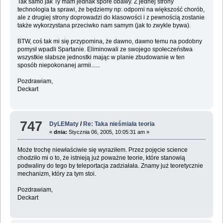
Tak samo jak Ty mam jednak spore obawy. Z jednej strony
technologia ta sprawi, że będziemy np: odporni na większość chorób,
ale z drugiej strony doprowadzi do klasowości i z pewnością zostanie
także wykorzystana przeciwko nam samym (jak to zwykle bywa).
BTW, coś tak mi się przypomina, że dawno, dawno temu na podobny
pomysł wpadli Spartanie. Eliminowali ze swojego społeczeństwa
wszystkie słabsze jednostki mając w planie zbudowanie w ten
sposób niepokonanej armii......
Pozdrawiam,
Deckart
747
DyLEMaty
/
Re: Taka nieśmiała teoria
«
dnia:
Stycznia 06, 2005, 10:05:31 am »
Może trochę niewłaściwie się wyraziłem. Przez pojęcie science
chodziło mi o to, że istnieją już poważne teorie, które stanowią
podwaliny do tego by teleportacja zadziałała. Znamy już teoretycznie
mechanizm, który za tym stoi.
Pozdrawiam,
Deckart