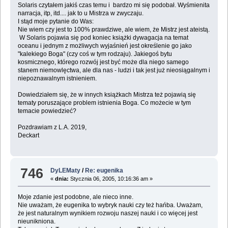
Solaris czytałem jakiś czas temu i bardzo mi się podobał. Wyśmienita
narracja, itp, itd.... jak to u Mistrza w zwyczaju.
I stąd moje pytanie do Was:
Nie wiem czy jest to 100% prawdziwe, ale wiem, że Mistrz jest ateistą.
W Solaris pojawia się pod koniec książki dywagacja na temat
oceanu i jednym z możliwych wyjaśnień jest określenie go jako
"kalekiego Boga" (czy coś w tym rodzaju). Jakiegoś bytu
kosmicznego, którego rozwój jest być może dla niego samego
stanem niemowlęctwa, ale dla nas - ludzi i tak jest już nieosiągalnym i
niepoznawalnym istnieniem.
Dowiedziałem się, że w innych książkach Mistrza też pojawią się
tematy poruszające problem istnienia Boga. Co możecie w tym
temacie powiedzieć?
Pozdrawiam z L.A. 2019,
Deckart
746
DyLEMaty
/
Re: eugenika
«
dnia:
Stycznia 06, 2005, 10:16:36 am »
Moje zdanie jest podobne, ale nieco inne.
Nie uważam, że eugenika to wybryk nauki czy też hańba. Uważam,
że jest naturalnym wynikiem rozwoju naszej nauki i co więcej jest
nieunikniona.