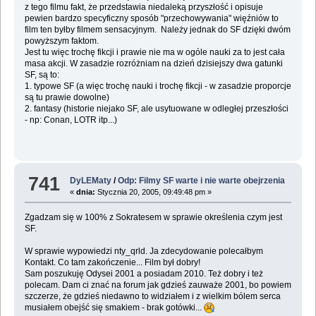
z tego filmu fakt, że przedstawia niedaleką przyszłość i opisuje
pewien bardzo specyficzny sposób "przechowywania" więźniów to
film ten byłby filmem sensacyjnym. Należy jednak do SF dzięki dwóm
powyższym faktom.
Jest tu więc trochę fikcji i prawie nie ma w ogóle nauki za to jest cała
masa akcji. W zasadzie rozróżniam na dzień dzisiejszy dwa gatunki
SF, są to:
1. typowe SF (a więc trochę nauki i trochę fikcji - w zasadzie proporcje
są tu prawie dowolne)
2. fantasy (historie niejako SF, ale usytuowane w odległej przeszłości
- np: Conan, LOTR itp...)
741
DyLEMaty
/
Odp: Filmy SF warte i nie warte obejrzenia
«
dnia:
Stycznia 20, 2005, 09:49:48 pm »
Zgadzam się w 100% z Sokratesem w sprawie określenia czym jest
SF.
W sprawie wypowiedzi nty_qrld. Ja zdecydowanie polecałbym
Kontakt. Co tam zakończenie... Film był dobry!
Sam poszukuję Odysei 2001 a posiadam 2010. Też dobry i też
polecam. Dam ci znać na forum jak gdzieś zauważe 2001, bo powiem
szczerze, że gdzieś niedawno to widziałem i z wielkim bólem serca
musiałem obejść się smakiem - brak gotówki...