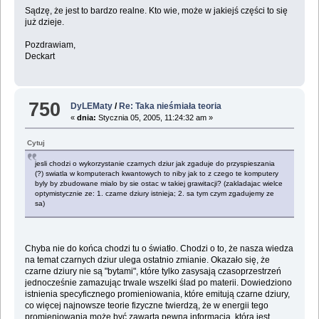
Sądzę, że jest to bardzo realne. Kto wie, może w jakiejś części to się
już dzieje.
Pozdrawiam,
Deckart
750
DyLEMaty
/
Re: Taka nieśmiała teoria
«
dnia:
Stycznia 05, 2005, 11:24:32 am »
Cytuj
jesli chodzi o wykorzystanie czarnych dziur jak zgaduje do przyspieszania
(?) swiatla w komputerach kwantowych to niby jak to z czego te komputery
byly by zbudowane mialo by sie ostac w takiej grawitacji? (zakladajac wielce
optymistycznie ze: 1. czarne dziury istnieja; 2. sa tym czym zgadujemy ze
sa)
Chyba nie do końca chodzi tu o światło. Chodzi o to, że nasza wiedza
na temat czarnych dziur ulega ostatnio zmianie. Okazało się, że
czarne dziury nie są "bytami", które tylko zasysają czasoprzestrzeń
jednocześnie zamazując trwale wszelki ślad po materii. Dowiedziono
istnienia specyficznego promieniowania, które emitują czarne dziury,
co więcej najnowsze teorie fizyczne twierdzą, że w energii tego
promieniowania może być zawarta pewna informacja, która jest