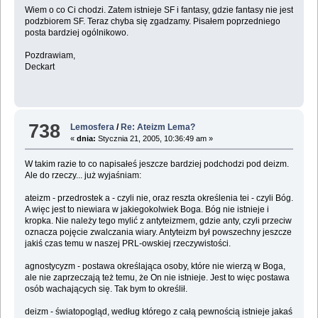
Wiem o co Ci chodzi. Zatem istnieje SF i fantasy, gdzie fantasy nie jest
podzbiorem SF. Teraz chyba się zgadzamy. Pisałem poprzedniego
posta bardziej ogólnikowo.
Pozdrawiam,
Deckart
738
Lemosfera
/
Re: Ateizm Lema?
«
dnia:
Stycznia 21, 2005, 10:36:49 am »
W takim razie to co napisałeś jeszcze bardziej podchodzi pod deizm.
Ale do rzeczy... już wyjaśniam:
ateizm - przedrostek a - czyli nie, oraz reszta określenia tei - czyli Bóg.
A więc jest to niewiara w jakiegokolwiek Boga. Bóg nie istnieje i
kropka. Nie należy tego mylić z antyteizmem, gdzie anty, czyli przeciw
oznacza pojęcie zwalczania wiary. Antyteizm był powszechny jeszcze
jakiś czas temu w naszej PRL-owskiej rzeczywistości.
agnostycyzm - postawa określająca osoby, które nie wierzą w Boga,
ale nie zaprzeczają też temu, że On nie istnieje. Jest to więc postawa
osób wachających się. Tak bym to określił.
deizm - światopogląd, według którego z całą pewnością istnieje jakaś