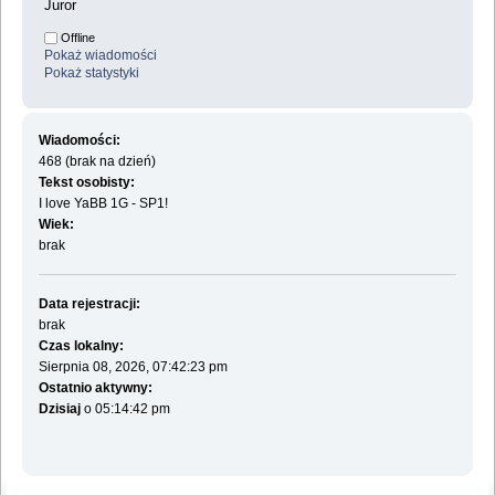
Juror
Offline
Pokaż wiadomości
Pokaż statystyki
Wiadomości:
468 (brak na dzień)
Tekst osobisty:
I love YaBB 1G - SP1!
Wiek:
brak
Data rejestracji:
brak
Czas lokalny:
Sierpnia 08, 2026, 07:42:23 pm
Ostatnio aktywny:
Dzisiaj
o 05:14:42 pm