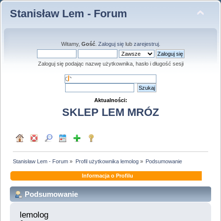
Stanisław Lem - Forum
Witamy,
Gość
.
Zaloguj się
lub
zarejestruj
.
Zaloguj się podając nazwę użytkownika, hasło i długość sesji
Aktualności:
SKLEP LEM MRÓZ
Stanisław Lem - Forum
»
Profil użytkownika lemolog
»
Podsumowanie
Informacja o Profilu
Podsumowanie
lemolog 