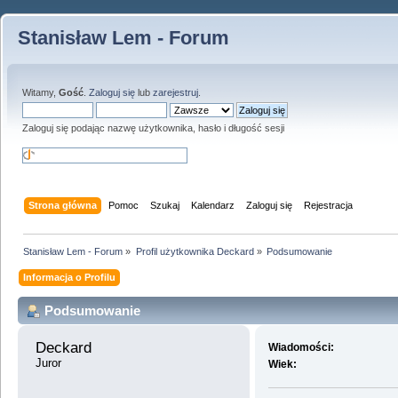
Stanisław Lem - Forum
Witamy,
Gość
.
Zaloguj się
lub
zarejestruj
.
Zaloguj się podając nazwę użytkownika, hasło i długość sesji
Strona główna
Pomoc
Szukaj
Kalendarz
Zaloguj się
Rejestracja
Stanisław Lem - Forum
»
Profil użytkownika Deckard
»
Podsumowanie
Informacja o Profilu
Podsumowanie
Deckard 
Wiadomości:
Juror
Wiek: