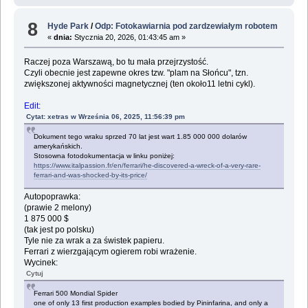
8
Hyde Park
/
Odp: Fotokawiarnia pod zardzewiałym robotem
«
dnia:
Stycznia 20, 2026, 01:43:45 am »
Raczej poza Warszawą, bo tu mała przejrzystość.
Czyli obecnie jest zapewne okres tzw. "plam na Słońcu", tzn.
zwiększonej aktywności magnetycznej (ten około11 letni cykl).
Edit:
Cytat: xetras w Września 06, 2025, 11:56:39 pm
Dokument tego wraku sprzed 70 lat jest wart 1.85 000 000 dolarów
amerykańskich.
Stosowna fotodokumentacja w linku poniżej:
https://www.italpassion.fr/en/ferrari/he-discovered-a-wreck-of-a-very-rare-
ferrari-and-was-shocked-by-its-price/
Autopoprawka:
(prawie 2 melony)
1 875 000 $
(tak jest po polsku)
Tyle nie za wrak a za świstek papieru.
Ferrari z wierzgającym ogierem robi wrażenie.
Wycinek:
Cytuj
Ferrari 500 Mondial Spider
one of only 13 first production examples bodied by Pininfarina, and only a