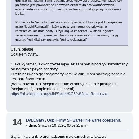
definicje i ich skutki. Samo badanie życiorysów osób publicznych przed czy
po śmierci jest powszechne i prowadzi czasem do przewartościowania
oceny osoby - nic w tym zdrożnego o ile badacz posługuje się dowodami i
logiką.
PS xetras ta "naga kropka" w ostatnim poście to kiks czy jest to kropka na
miarę "kropki Remuszki" - który w pewnym momencie tak właśnie
komentował niektóre posty? Czyli kropka znacząca, w istocie będąca
skoncentrowaną do granic możliwości wypowiedzią? Bo nie wiem, czy ją
usunąć (jeśli kiks) czy zostawić (jeśli to deklaracja)?
Usuń, please.
Scalałem cytaty.
Ciekawy temat, tak kontrowersyjny jak sam pan hipotetyk statystyczny
od najróżniejszych sondaży.
O rety, nazwano go "socjometrykiem" w Wiki. Mam nadzieję że to nie
jest obraźliwy termin.
(W mianowniku to "socjometra" ale w narzędniku nie pasuje mi:
"socjometrą", kompletnie to nie brzmi)
https://pl.wikipedia.org/wiki/Stanis%C5%82aw_Remuszko
14
DyLEMaty
/
Odp: Filmy SF warte i nie warte obejrzenia
«
dnia:
Stycznia 10, 2026, 06:59:21 pm »
Są fani karcianki o gromadzeniu magicznych artefaktów?