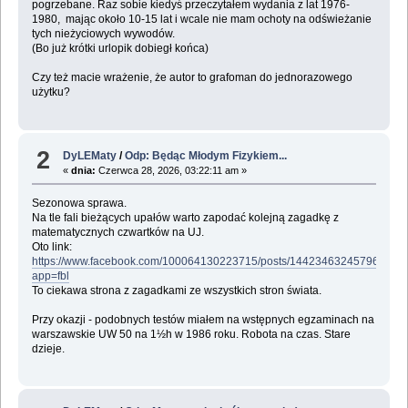
pogrzebane. Raz sobie kiedyś przeczytałem wydania z lat 1976-
1980, mając około 10-15 lat i wcale nie mam ochoty na odświeżanie
tych nieżyciowych wywodów.
(Bo już krótki urlopik dobiegł końca)
Czy też macie wrażenie, że autor to grafoman do jednorazowego
użytku?
2
DyLEMaty
/
Odp: Będąc Młodym Fizykiem...
«
dnia:
Czerwca 28, 2026, 03:22:11 am »
Sezonowa sprawa.
Na tle fali bieżących upałów warto zapodać kolejną zagadkę z
matematycznych czwartków na UJ.
Oto link:
https://www.facebook.com/100064130223715/posts/1442346324579695/?
app=fbl
To ciekawa strona z zagadkami ze wszystkich stron świata.
Przy okazji - podobnych testów miałem na wstępnych egzaminach na
warszawskie UW 50 na 1½h w 1986 roku. Robota na czas. Stare
dzieje.