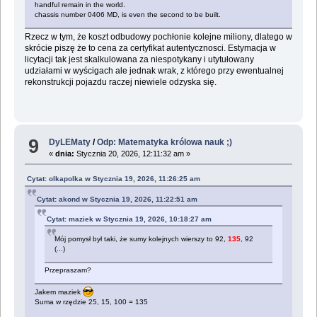
handful remain in the world.
chassis number 0406 MD, is even the second to be built.
Rzecz w tym, że koszt odbudowy pochłonie kolejne miliony, dlatego w
skrócie piszę że to cena za certyfikat autentycznosci. Estymacja w
licytacji tak jest skalkulowana za niespotykany i utytułowany
udziałami w wyścigach ale jednak wrak, z którego przy ewentualnej
rekonstrukcji pojazdu raczej niewiele odzyska się.
9
DyLEMaty
/
Odp: Matematyka królowa nauk ;)
«
dnia:
Stycznia 20, 2026, 12:11:32 am »
Cytat: olkapolka w Stycznia 19, 2026, 11:26:25 am
Cytat: akond w Stycznia 19, 2026, 11:22:51 am
Cytat: maziek w Stycznia 19, 2026, 10:18:27 am
Mój pomysł był taki, że sumy kolejnych wierszy to 92,
135
, 92
(...)
Przepraszam?
Jakem maziek
Suma w rzędzie 25, 15, 100 = 135