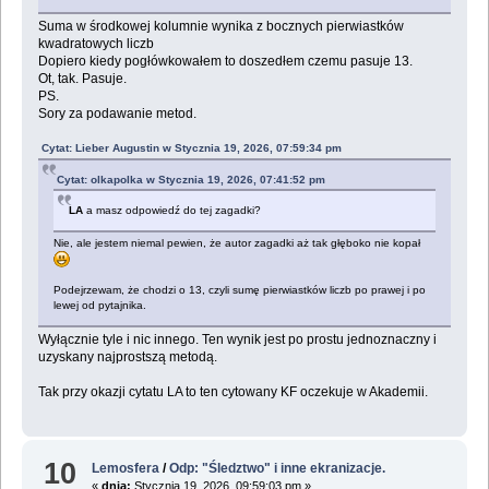
Suma w środkowej kolumnie wynika z bocznych pierwiastków
kwadratowych liczb
Dopiero kiedy pogłówkowałem to doszedłem czemu pasuje 13.
Ot, tak. Pasuje.
PS.
Sory za podawanie metod.
Cytat: Lieber Augustin w Stycznia 19, 2026, 07:59:34 pm
Cytat: olkapolka w Stycznia 19, 2026, 07:41:52 pm
LA
a masz odpowiedź do tej zagadki?
Nie, ale jestem niemal pewien, że autor zagadki aż tak głęboko nie kopał
Podejrzewam, że chodzi o 13, czyli sumę pierwiastków liczb po prawej i po
lewej od pytajnika.
Wyłącznie tyle i nic innego. Ten wynik jest po prostu jednoznaczny i
uzyskany najprostszą metodą.
Tak przy okazji cytatu LA to ten cytowany KF oczekuje w Akademii.
10
Lemosfera
/
Odp: "Śledztwo" i inne ekranizacje.
«
dnia:
Stycznia 19, 2026, 09:59:03 pm »