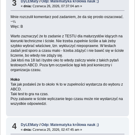
3
DyLEMaty
/
Odp: Matematyka królowa nauk ;)
«
dnia:
Czerwca 26, 2026, 07:37:04 am »
Mnie rozczulił komentarz pod zadaniem, że da się prosto oszacować.
~¼
Więc: B
Warto zaznaczyć że to zadanie z TESTU dla maturzystów idących na
kierunki techniczne i ścisłe. Nie trzeba zupełnie ściśle a tak żeby
szybko wybrać właściwe, tzn. wykluczyć niepoprawne. W testach
zadań jest sporo a czasu mało - trzeba zdążyć i nie bawić się w ścisłe
liczenie, bo wtedy nie zdąży się.
Jak ktoś ma 18 lat i bystre oko to wtedy zaliczy wiele z takich pytań
testowych ABCD. Poza tym oczywiście tęgi łeb jest konieczny i
organizacja czasu.
Hoko
Tak jak podałeś że to około ⅙ to w zupełności wystarcza do wyboru z
ABCD.
Taki test to gra na czas.
Przy zabawie w ścisłe wyliczanie tego czasu może nie wystarczyć na
wszystkie odpowiedzi.
4
DyLEMaty
/
Odp: Matematyka królowa nauk ;)
«
dnia:
Czerwca 25, 2026, 02:47:45 am »