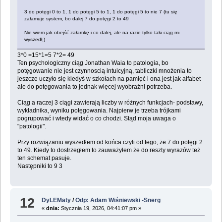
3 do potęgi 0 to 1, 1 do potęgi 5 to 1, 1 do potęgi 5 to nie 7 (tu się
załamuje system, bo dalej 7 do potęgi 2 to 49
Nie wiem jak obejść załamkę i co dalej, ale na razie tylko taki ciąg mi
wyszedł;)
3*0 =15*1=5 7*2= 49
Ten psychologiczny ciąg Jonathan Waia to patologia, bo
potęgowanie nie jest czynnoscią intuicyjną, tabliczki mnożenia to
jeszcze uczyło się kiedyś w szkołach na pamięć i ona jest jak alfabet
ale do potęgowania to jednak więcej wyobraźni potrzeba.
Ciąg a raczej 3 ciągi zawierają liczby w różnych funkcjach- podstawy,
wykładnika, wyniku potęgowania. Najpierw je trzeba trójkami
pogrupować i wtedy widać o co chodzi. Stąd moja uwaga o
"patologii".
Przy rozwiązaniu wyszedłem od końca czyli od tego, że 7 do potęgi 2
to 49. Kiedy to dostrzegłem to zauważyłem że do reszty wyrazów też
ten schemat pasuje.
Następniki to 9 3
12
DyLEMaty
/
Odp: Adam Wiśniewski -Snerg
«
dnia:
Stycznia 19, 2026, 04:41:07 pm »