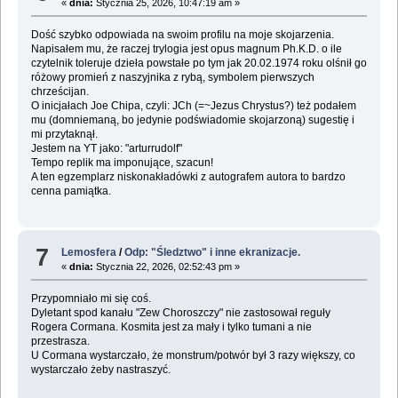
«
dnia:
Stycznia 25, 2026, 10:47:19 am »
Dość szybko odpowiada na swoim profilu na moje skojarzenia.
Napisałem mu, że raczej trylogia jest opus magnum Ph.K.D. o ile
czytelnik toleruje dzieła powstałe po tym jak 20.02.1974 roku olśnił go
różowy promień z naszyjnika z rybą, symbolem pierwszych
chrześcijan.
O inicjałach Joe Chipa, czyli: JCh (=~Jezus Chrystus?) też podałem
mu (domniemaną, bo jedynie podświadomie skojarzoną) sugestię i
mi przytaknął.
Jestem na YT jako: "arturrudolf"
Tempo replik ma imponujące, szacun!
A ten egzemplarz niskonakładówki z autografem autora to bardzo
cenna pamiątka.
7
Lemosfera
/
Odp: "Śledztwo" i inne ekranizacje.
«
dnia:
Stycznia 22, 2026, 02:52:43 pm »
Przypomniało mi się coś.
Dyletant spod kanału "Zew Choroszczy" nie zastosował reguły
Rogera Cormana. Kosmita jest za mały i tylko tumani a nie
przestrasza.
U Cormana wystarczało, że monstrum/potwór był 3 razy większy, co
wystarczało żeby nastraszyć.