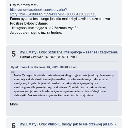
Czy to prosty test?
https://www.facebook.com/story.php?
story_fbid=1438866571594337&id=100064130223715
Forma pytania testowego jest dla mnie zbyt zawiła, może celowo.
Prostsze byłoby pytanie:
- Ile wynosi m/c mając b i q? Zaznacz wybór
Ja poddałem się, to już za trudne.
5
DyLEMaty
/
Odp: Sztuczna inteligencja – szanse i zagrożenia
«
dnia:
Czerwca 16, 2026, 05:07:11 pm »
Cytat: maziek w Czerwca 16, 2026, 08:48:26 am
Może Ty tego nie widzisz, nie wiem jak długo żyjesz, ale ja widzę. Naukowcy
alarmują - skala dezinformacji w mediach społecznościowych dotycząca
medycyny i żywienia jest tak wielka, że fakty się w tym gubią i są
niedostępne dla przeciętnego człowieka. Chodzi o to, że fakt w danej
sprawie jest jeden, a bredni w tym samym temacie można sfabrykować
dziesiątki. Jak nie wiesz czym się kierować, to nie znajdziesz.
Mhm
6
DyLEMaty
/
Odp: Philip K. thingy, jak to się drzewiej pisało ;).