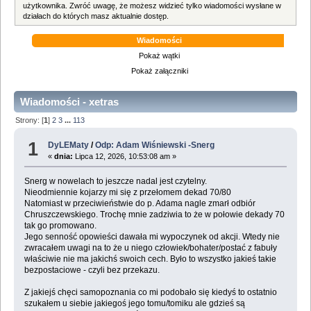
użytkownika. Zwróć uwagę, że możesz widzieć tylko wiadomości wysłane w
działach do których masz aktualnie dostęp.
Wiadomości
Pokaż wątki
Pokaż załączniki
Wiadomości - xetras
Strony: [
1
]
2
3
...
113
1
DyLEMaty
/
Odp: Adam Wiśniewski -Snerg
«
dnia:
Lipca 12, 2026, 10:53:08 am »
Snerg w nowelach to jeszcze nadal jest czytelny.
Nieodmiennie kojarzy mi się z przełomem dekad 70/80
Natomiast w przeciwieństwie do p. Adama nagle zmarł odbiór
Chruszczewskiego. Trochę mnie zadziwia to że w połowie dekady 70
tak go promowano.
Jego senność opowieści dawała mi wypoczynek od akcji. Wtedy nie
zwracałem uwagi na to że u niego człowiek/bohater/postać z fabuły
właściwie nie ma jakichś swoich cech. Było to wszystko jakieś takie
bezpostaciowe - czyli bez przekazu.
Z jakiejś chęci samopoznania co mi podobało się kiedyś to ostatnio
szukałem u siebie jakiegoś jego tomu/tomiku ale gdzieś są