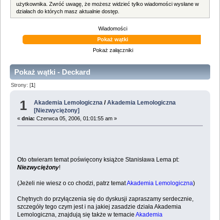
użytkownika. Zwróć uwagę, że możesz widzieć tylko wiadomości wysłane w
działach do których masz aktualnie dostęp.
Wiadomości
Pokaż wątki
Pokaż załączniki
Pokaż wątki - Deckard
Strony: [
1
]
1
Akademia Lemologiczna
/
Akademia Lemologiczna
[Niezwyciężony]
«
dnia:
Czerwca 05, 2006, 01:01:55 am »
Oto otwieram temat poświęcony książce Stanisława Lema pt:
Niezwyciężony
!
(Jeżeli nie wiesz o co chodzi, patrz temat
Akademia Lemologiczna
)
Chętnych do przyłączenia się do dyskusji zapraszamy serdecznie,
szczegóły tego czym jest i na jakiej zasadzie działa Akademia
Lemologiczna, znajdują się także w temacie
Akademia