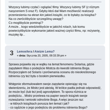
Wszyscy lubimy czytać i oglądać filmy. Wszyscy lubimy SF (z różnym
nasyceniem S oraz F). Gdyby ktoś dał Wam możliwość realizacji
przeniesienia na ekran kin jakieś książki, co to byłaby za książka?
Na co zwrócilibyście szczególną uwagę?
Co moglibyście pominąć?
A może... kogo wiedzielibyście w jakichś rolach, lub komu
powierzylibyście wykonanie jakieś ważnej części filmu, np: reżyserię,
muzykę itp...
3
Lemosfera
/
Ateizm Lema?
«
dnia:
Stycznia 20, 2005, 09:33:39 pm »
Sprawa pojawiła się w wątku na temat fenomenu Solarisa, gdzie
zapytałem Was o podejście Mistrza do kwestii istnienia Boga.
Rozpocząłem od Solaris i porównania oceanu do nieokreślonego
istnienia czy też bytu o boskim pierwiastku.
Wstępnie sformułowałem swoje zapytanie opierając się na
stwierdzeniu, że Mistrz jest ateistą. W krótce padła jednak odpowiedź,
że może być (lub też jest) agnostykiem. To spora różnica w
podejściu... Mistrz przelewa na papier swych książek swoje
rozważania i wnioski odnośnie Boga. A więc jeszcze raz:
- w których książkach porusza ten temat i jak?
- co sądzicie o jego podejściu do problemu istnienia Boga?