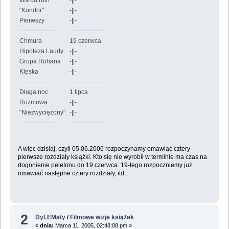
Wśród ruin
-||-
"Kondor"
-||-
Pierwszy
-||-
-----------------
-----------------
Chmura
19 czerwca
Hipoteza Laudy
-||-
Grupa Rohana
-||-
Klęska
-||-
-----------------
-----------------
Długa noc
1 lipca
Rozmowa
-||-
"Niezwyciężony"
-||-
-----------------
-----------------
A więc dzisiaj, czyli 05.06.2006 rozpoczynamy omawiać cztery
pierwsze rozdziały książki. Kto się nie wyrobił w terminie ma czas na
dogonienie peletonu do 19 czerwca. 19-tego rozpoczniemy już
omawiać następne cztery rozdziały, itd...
2
DyLEMaty
/
Filmowe wizje książek
«
dnia:
Marca 11, 2005, 02:48:08 pm »