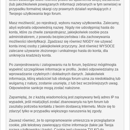
(lub jakichkolwiek powiązanych informacji zebranych w tym serwisie) w
przypadku formalnej skargi czy prawnych działań wynikających z
Twojego użytkowania tego forum.
Masz możliwość, po rejestracji, wyboru nazwy użytkownika. Zalecamy,
abyś wybrał/a odpowiednią nazwę. Nigdy nie udostępniaj hasła do
konta, które za chwile zarejestrujesz, jakiejkolwiek osobie poza
administratorem, z powodu bezpieczeństwa i dla zachowywania
możliwości identyfikacji. Zgadzasz się również NIGDY nie używać
konta innej osoby z jakiejkolwiek przyczyny. Jest również WYSOCE
zalecane używanie złożonego i unikalnego hasła do konta, dla
uniknięcia kradzieży konta.
Po zarejestrowaniu i zalogowaniu na to forum, będziesz mógł/mogła
wypełnić szczegółowe informacje w profilu. Jesteś odpowiedzialny za
wprowadzanie czytelnych i dokładnych danych. Jakakolwiek
informacja, którą właściciel lub obsługa forum uzna za niedokładną lub
wulgarną z natury, zostanie usunięta, z lub bez wcześniejszych uwag.
Odpowiednie sankcje mogą zostać nałożone.
Zapamiętaj, że z każdą wiadomością jest zapisywany twój adres IP na
wypadek, jeśli miał(a)byś zostać zbanowany/a na tym forum lub
zaszłaby potrzeba kontaktu z twoim dostawcą Internetu. Może się to
zdarzyć tylko w przypadku większego naruszenia tej zgody.
Zauważ również, że to oprogramowanie umieszcza w przeglądarce
cookie, plik tekstowy zawierający różne informacje (takie jak Twoja
nazwa użytkownika i hasło). Cookie jest używane TYLKO do