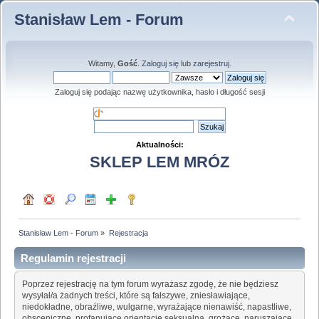
Stanisław Lem - Forum
Witamy,
Gość
.
Zaloguj się
lub
zarejestruj
.
Zaloguj się podając nazwę użytkownika, hasło i długość sesji
Aktualności:
SKLEP LEM MRÓZ
Stanisław Lem - Forum
»
Rejestracja
Regulamin rejestracji
Poprzez rejestrację na tym forum wyrażasz zgodę, że nie będziesz
wysyłał/a żadnych treści, które są fałszywe, zniesławiające,
niedokładne, obraźliwe, wulgarne, wyrażające nienawiść, napastliwe,
obsceniczne, profanujące orientację seksualną, grożące, naruszające