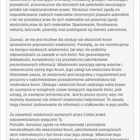
prywatność, przeznaczone dla dorosłych lub jakkolwiek naruszające
polskie lub międzynarodowe prawo. Wyrażasz również zgodę na
niepublikowanie żadnych materiałów chronionych prawami autorskimi,
o ile nie posiadasz praw do tych materiałów lub pisemnej zgody
właściciela praw do tych materiałów. Spamowanie, floodowanie,
reklamy, łańcuszki, piramidy oraz podżeganie są również zabronione.
Zauważ, że nie jest możliwe dla obsługi lub właścicieli forum
sprawdzenie poprawności wiadomości. Pamiętaj, że nie monitorujemy
na bieżąco wysłanych wiadomości, tak więc nie jesteśmy
odpowiedzialni za zawarte w nich treści. Nie gwarantujemy
dokładności, kompletności czy przydatności jakichkolwiek
prezentowanych informacji. Wiadomości wyrażają opinię autorów i
niekoniecznie opinię tego forum, jego załogi lub właściciela forum.
Ktokolwiek uważa, że wiadomość jest niezgodna z regulaminem jest
proszony o natychmiastowe powiadomienie administratora lub
moderatora forum. Obsługa i właściciel forum zastrzega sobie prawo
do usunięcia w rozsądnym czasie łamiących regulamin treści, jeśli
uznają, że usunięcie jest konieczne. Jest to proces ręczny, więc nie
możemy skasować lub zmienić wiadomości natychmiast. Te zasady
mają również zastosowanie do informacji o użytkowniku w jego profilu.
Za zawartość wiadomości wysłanych przez Ciebie jesteś
odpowiedzialny/a wyłącznie Ty.
Ponadto, wyrażasz zgodę na rekompensatę i pozostanie
nieszkodliwym dla właściciela/i forum, jakichkolwiek powiązanych
stron internetowych z tym forum oraz jego obsługi. Właściciel tego
forum zastrzega sobie również prawo do ujawnienia twojej tożsamości