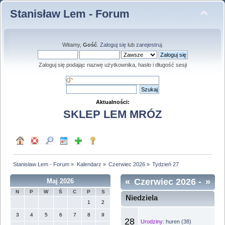
Stanisław Lem - Forum
Witamy,
Gość
.
Zaloguj się
lub
zarejestruj
.
Zaloguj się podając nazwę użytkownika, hasło i długość sesji
Aktualności:
SKLEP LEM MRÓZ
Stanisław Lem - Forum
»
Kalendarz
»
Czerwiec 2026
»
Tydzień 27
«
Czerwiec 2026
-
»
Maj 2026
N
P
W
Ś
C
P
S
Tydzień 27
Niedziela
1
2
3
4
5
6
7
8
9
28
Urodziny:
huren (38)