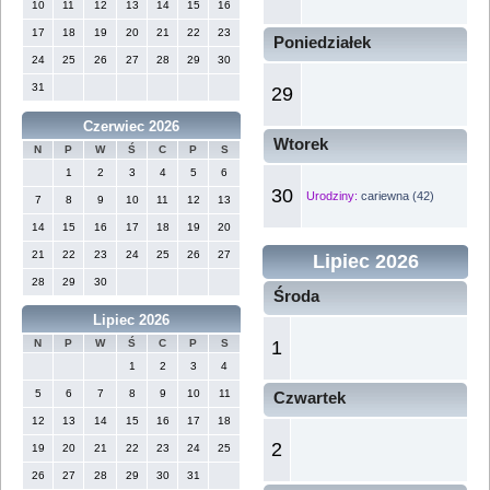
10
11
12
13
14
15
16
17
18
19
20
21
22
23
Poniedziałek
24
25
26
27
28
29
30
31
29
Czerwiec 2026
Wtorek
N
P
W
Ś
C
P
S
1
2
3
4
5
6
30
Urodziny:
cariewna (42)
7
8
9
10
11
12
13
14
15
16
17
18
19
20
21
22
23
24
25
26
27
Lipiec 2026
28
29
30
Środa
Lipiec 2026
1
N
P
W
Ś
C
P
S
1
2
3
4
5
6
7
8
9
10
11
Czwartek
12
13
14
15
16
17
18
2
19
20
21
22
23
24
25
26
27
28
29
30
31