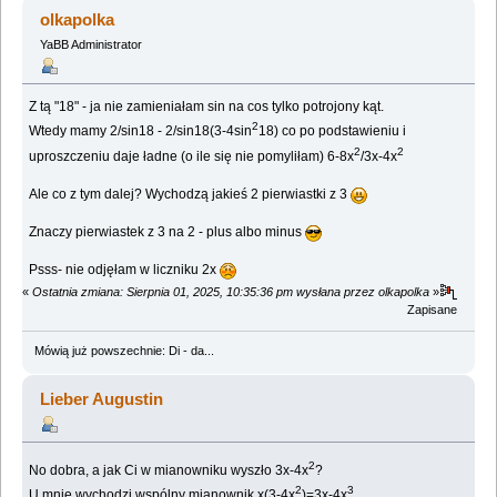
nauk ;) (Przeczytany 1975676 razy)
olkapolka
YaBB Administrator
Z tą "18" - ja nie zamieniałam sin na cos tylko potrojony kąt.
2
Wtedy mamy 2/sin18 - 2/sin18(3-4sin
18) co po podstawieniu i
2
2
uproszczeniu daje ładne (o ile się nie pomyliłam) 6-8x
/3x-4x
Ale co z tym dalej? Wychodzą jakieś 2 pierwiastki z 3
Znaczy pierwiastek z 3 na 2 - plus albo minus
Psss- nie odjęłam w liczniku 2x
«
Ostatnia zmiana: Sierpnia 01, 2025, 10:35:36 pm wysłana przez olkapolka
»
Zapisane
Mówią już powszechnie: Di - da...
Lieber Augustin
2
No dobra, a jak Ci w mianowniku wyszło 3x-4x
?
2
3
U mnie wychodzi wspólny mianownik x(3-4x
)=3x-4x