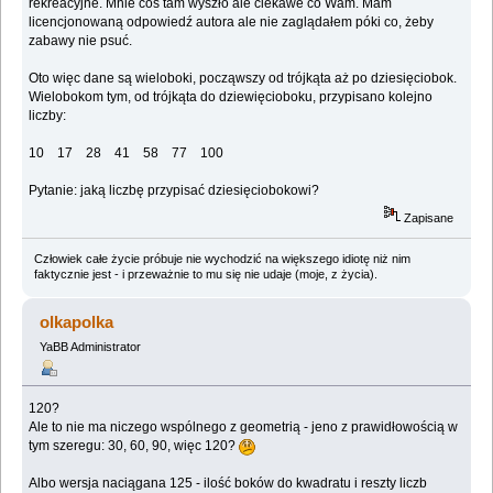
rekreacyjne. Mnie coś tam wyszło ale ciekawe co Wam. Mam
licencjonowaną odpowiedź autora ale nie zaglądałem póki co, żeby
zabawy nie psuć.
Oto więc dane są wieloboki, począwszy od trójkąta aż po dziesięciobok.
Wielobokom tym, od trójkąta do dziewięcioboku, przypisano kolejno
liczby:
10 17 28 41 58 77 100
Pytanie: jaką liczbę przypisać dziesięciobokowi?
Zapisane
Człowiek całe życie próbuje nie wychodzić na większego idiotę niż nim
faktycznie jest - i przeważnie to mu się nie udaje (moje, z życia).
olkapolka
YaBB Administrator
120?
Ale to nie ma niczego wspólnego z geometrią - jeno z prawidłowością w
tym szeregu: 30, 60, 90, więc 120?
Albo wersja naciągana 125 - ilość boków do kwadratu i reszty liczb