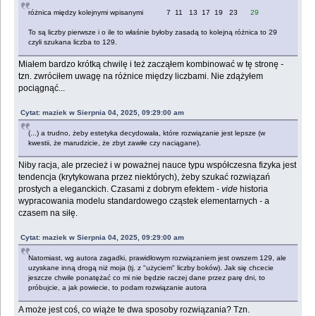
różnica między kolejnymi wpisanymi 7 11 13 17 19 23
29
To są liczby pierwsze i o ile to właśnie byłoby zasadą to kolejną różnica to 29
czyli szukana liczba to 129.
Miałem bardzo krótką chwilę i też zacząłem kombinować w tę stronę -
tzn. zwróciłem uwagę na różnice między liczbami. Nie zdążyłem
pociągnąć...
Cytat: maziek w Sierpnia 04, 2025, 09:29:00 am
(...) a trudno, żeby estetyka decydowała, które rozwiązanie jest lepsze (w
kwestii, że marudzicie, że zbyt zawiłe czy naciągane).
Niby racja, ale przecież i w poważnej nauce typu współczesna fizyka jest
tendencja (krytykowana przez niektórych), żeby szukać rozwiązań
prostych a eleganckich. Czasami z dobrym efektem -
vide
historia
wypracowania modelu standardowego cząstek elementarnych - a
czasem na siłę.
Cytat: maziek w Sierpnia 04, 2025, 09:29:00 am
Natomiast, wg autora zagadki, prawidłowym rozwiązaniem jest owszem 129, ale
uzyskane inną drogą niż moja (tj. z "użyciem" liczby boków). Jak się chcecie
jeszcze chwile ponatężać co mi nie będzie raczej dane przez parę dni, to
próbujcie, a jak powiecie, to podam rozwiązanie autora
A może jest coś, co wiąże te dwa sposoby rozwiązania? Tzn.