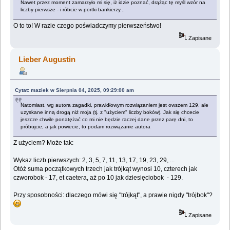
Nawet przez moment zamarzyło mi się, iż idzie poznać, drążąc tę myśl wzór na
liczby pierwsze - i róbcie w portki bankierzy...
O to to! W razie czego poświadczymy pierwszeństwo!
Zapisane
Lieber Augustin
Cytat: maziek w Sierpnia 04, 2025, 09:29:00 am
Natomiast, wg autora zagadki, prawidłowym rozwiązaniem jest owszem 129, ale
uzyskane inną drogą niż moja (tj. z "użyciem" liczby boków). Jak się chcecie
jeszcze chwile ponatężać co mi nie będzie raczej dane przez parę dni, to
próbujcie, a jak powiecie, to podam rozwiązanie autora
Z użyciem? Może tak:
Wykaz liczb pierwszych: 2, 3, 5, 7, 11, 13, 17, 19, 23, 29, ...
Otóż suma początkowych trzech jak trójkąt wynosi 10, czterech jak
czworobok - 17, et caetera, aż po 10 jak dziesięciobok - 129.
Przy sposobności: dlaczego mówi się "trójkąt", a prawie nigdy "trójbok"?
Zapisane