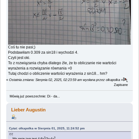
Coś tu nie pasi;)
Podstawiłam 0.309 za sin18 i wychodzi 4.
Czyli jest oki.
To z rozwiązania chyba dlatego źle, że to obliczanie nie wartości
wyrażenia a rozwiązanie równania =0
Tutaj chodzi o obliczenie wartości wyrażenia z sin18... hm?
«
Ostatnia zmiana: Sierpnia 02, 2025, 02:23:59 am wysłana przez olkapolka
»
Zapisane
Mówią już powszechnie: Di - da...
Lieber Augustin
Cytat: olkapolka w Sierpnia 01, 2025, 11:24:52 pm
2
3
Wg mnie tam jest 4-8x
/3x-4x