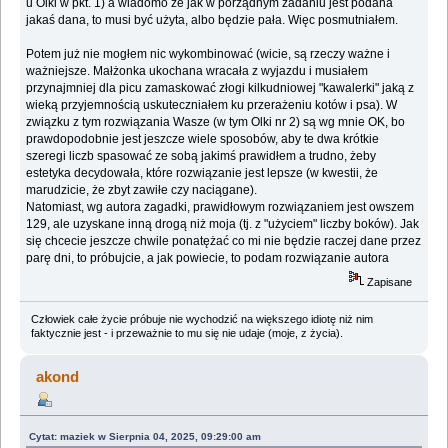
u Olki w pkt. 1) a wiadomo że jak w porządnym zadaniu jest podana
jakaś dana, to musi być użyta, albo będzie pała. Więc posmutniałem.
Potem już nie mogłem nic wykombinować (wicie, są rzeczy ważne i
ważniejsze. Małżonka ukochana wracała z wyjazdu i musiałem
przynajmniej dla picu zamaskować złogi kilkudniowej "kawalerki" jaką z
wieką przyjemnością uskuteczniałem ku przerażeniu kotów i psa). W
związku z tym rozwiązania Wasze (w tym Olki nr 2) są wg mnie OK, bo
prawdopodobnie jest jeszcze wiele sposobów, aby te dwa krótkie
szeregi liczb spasować ze sobą jakimś prawidłem a trudno, żeby
estetyka decydowała, które rozwiązanie jest lepsze (w kwestii, że
marudzicie, że zbyt zawiłe czy naciągane).
Natomiast, wg autora zagadki, prawidłowym rozwiązaniem jest owszem
129, ale uzyskane inną drogą niż moja (tj. z "użyciem" liczby boków). Jak
się chcecie jeszcze chwile ponatężać co mi nie będzie raczej dane przez
parę dni, to próbujcie, a jak powiecie, to podam rozwiązanie autora
Zapisane
Człowiek całe życie próbuje nie wychodzić na większego idiotę niż nim
faktycznie jest - i przeważnie to mu się nie udaje (moje, z życia).
akond
Cytat: maziek w Sierpnia 04, 2025, 09:29:00 am