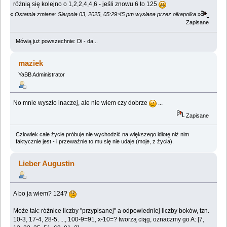
różnią się kolejno o 1,2,2,4,4,6 - jeśli znowu 6 to 125
«
Ostatnia zmiana: Sierpnia 03, 2025, 05:29:45 pm wysłana przez olkapolka
»
Zapisane
Mówią już powszechnie: Di - da...
maziek
YaBB Administrator
No mnie wyszło inaczej, ale nie wiem czy dobrze
...
Zapisane
Człowiek całe życie próbuje nie wychodzić na większego idiotę niż nim
faktycznie jest - i przeważnie to mu się nie udaje (moje, z życia).
Lieber Augustin
A bo ja wiem? 124?
Może tak: różnice liczby "przypisanej" a odpowiedniej liczby boków, tzn.
10-3, 17-4, 28-5, ..., 100-9=91, x-10=? tworzą ciąg, oznaczmy go A: [7,