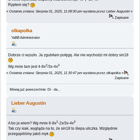
Rypłem się?
«
Ostatnia zmiana: Sierpnia 01, 2025, 11:08:00 pm wysłana przez Lieber Augustin
»
Zapisane
olkapolka
YaBB Administrator
Dobrze ci wyszło. Ja zgubiłam potęgę. Ale nie wychodzi mi dobry sin18
2
3
Wg mnie tam jest 4-8x
/3x-4x
«
Ostatnia zmiana: Sierpnia 01, 2025, 11:30:47 pm wysłana przez olkapolka
»
Zapisane
Mówią już powszechnie: Di - da...
Lieber Augustin
2
3
A bo ja wiem? Wg mnie 6-8x
-2x/3x-4x
Tak czy siak, wygląda na to, że sin18 to ślepa uliczka. Względnie
przegapiliśmy jakiś myk