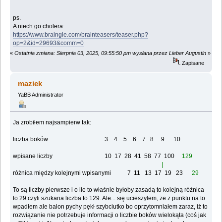
ps.
A niech go cholera:
https://www.braingle.com/brainteasers/teaser.php?
op=2&id=29693&comm=0
«
Ostatnia zmiana: Sierpnia 03, 2025, 09:55:50 pm wysłana przez Lieber Augustin
»
Zapisane
maziek
YaBB Administrator
Ja zrobiłem najsampierw tak:
liczba boków 3 4 5 6 7 8 9 10
wpisane liczby 10 17 28 41 58 77 100
129
|
różnica między kolejnymi wpisanymi 7 11 13 17 19 23
29
To są liczby pierwsze i o ile to właśnie byłoby zasadą to kolejną różnica
to 29 czyli szukana liczba to 129. Ale... się ucieszyłem, że z punktu na to
wpadłem ale balon pychy pękł szybciutko bo oprzytomniałem zaraz, iż to
rozwiązanie nie potrzebuje informacji o liczbie boków wielokąta (coś jak