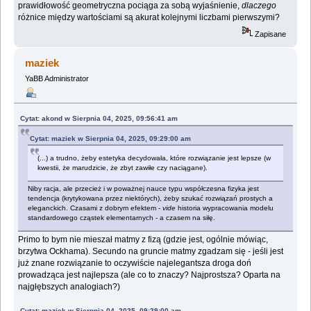
prawidłowość geometryczna pociąga za sobą wyjaśnienie,
dlaczego
różnice między wartościami są akurat kolejnymi liczbami pierwszymi?
Zapisane
maziek
YaBB Administrator
Cytat: akond w Sierpnia 04, 2025, 09:56:41 am
Cytat: maziek w Sierpnia 04, 2025, 09:29:00 am
(...) a trudno, żeby estetyka decydowała, które rozwiązanie jest lepsze (w
kwestii, że marudzicie, że zbyt zawiłe czy naciągane).
Niby racja, ale przecież i w poważnej nauce typu współczesna fizyka jest
tendencja (krytykowana przez niektórych), żeby szukać rozwiązań prostych a
eleganckich. Czasami z dobrym efektem -
vide
historia wypracowania modelu
standardowego cząstek elementarnych - a czasem na siłę.
Primo to bym nie mieszał matmy z fizą (gdzie jest, ogólnie mówiąc,
brzytwa Ockhama). Secundo na gruncie matmy zgadzam się - jeśli jest
już znane rozwiązanie to oczywiście najelegantsza droga doń
prowadząca jest najlepsza (ale co to znaczy? Najprostsza? Oparta na
najgłębszych analogiach?)
Cytat: maziek w Sierpnia 04, 2025, 09:29:00 am