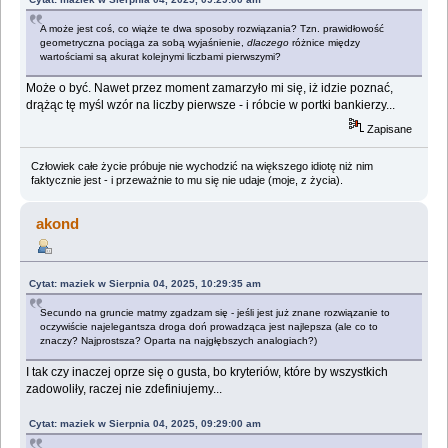
A może jest coś, co wiąże te dwa sposoby rozwiązania? Tzn. prawidłowość
geometryczna pociąga za sobą wyjaśnienie,
dlaczego
różnice między
wartościami są akurat kolejnymi liczbami pierwszymi?
Może o być. Nawet przez moment zamarzyło mi się, iż idzie poznać,
drążąc tę myśl wzór na liczby pierwsze - i róbcie w portki bankierzy...
Zapisane
Człowiek całe życie próbuje nie wychodzić na większego idiotę niż nim
faktycznie jest - i przeważnie to mu się nie udaje (moje, z życia).
akond
Cytat: maziek w Sierpnia 04, 2025, 10:29:35 am
Secundo na gruncie matmy zgadzam się - jeśli jest już znane rozwiązanie to
oczywiście najelegantsza droga doń prowadząca jest najlepsza (ale co to
znaczy? Najprostsza? Oparta na najgłębszych analogiach?)
I tak czy inaczej oprze się o gusta, bo kryteriów, które by wszystkich
zadowoliły, raczej nie zdefiniujemy...
Cytat: maziek w Sierpnia 04, 2025, 09:29:00 am