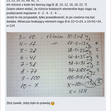
13, 23, 35, 51, 69, 91, ?]
Ich różnice z kolei też tworzą ciąg B: [6, 10, 12, 16, 18, 22, ?]
Gołym okiem widać, że różnice kolejnych elementów tego ciągu są
podejrzanie regularne: 4 - 2 - 4 - 2 - 4 - ...
Jeżeli to nie przypadek, tylko prawidłowość, to po czwórce ma być
dwójka. Wówczas brakujący element ciągu B to 22+2=24, x-10=91+24,
x=124
Zbyt zawiłe, żeby było to prawdą