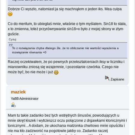
Dobrze Ci wyszło, natomiast ja się machnąłem o jeden iks. Mea culpa
Co do meritum, to ubiegłaś mnie, właśnie o tym myślałem. Sin18 to stała,
x to zmienna, toteż przyrównywanie sin18=x było z mojej strony w złym
guście.
Cytuj
To z rozwiązania chyba dlatego źle, że to obliczanie nie wartości wyrażenia a
rozwiązanie równania =0
Raczej oczekiwałem, że po pewnych przekształceniach iksy w liczniku i
mianowniku zniosą się wzajemnie, i pozostanie czwórka. Czego nie
może być, bo nie może i już
Zapisane
maziek
YaBB Administrator
Mam tu takie zadanko bez tych wstrętnych śinusów, powodujących u
mnie skręt kiszek i wytrzeszcz oczu połączone z drgawkami klonicznymi i
tonicznymi... A dodam, że ukochana małżonka chwilowo mnie opuściła i
nie ma kto zadzwonić na pogotowie jakby co. Zadanko raczej