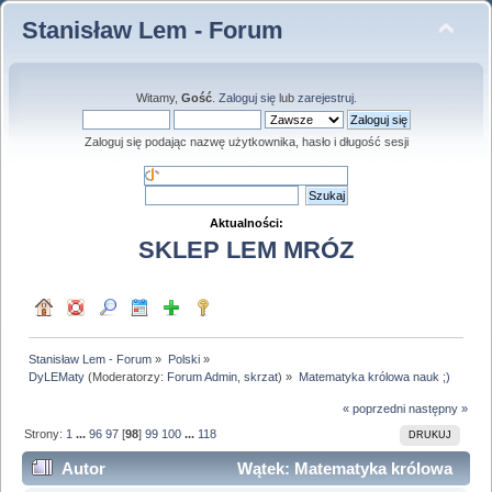
Stanisław Lem - Forum
Witamy,
Gość
.
Zaloguj się
lub
zarejestruj
.
Zaloguj się podając nazwę użytkownika, hasło i długość sesji
Aktualności:
SKLEP LEM MRÓZ
Stanisław Lem - Forum
»
Polski
»
DyLEMaty
(Moderatorzy:
Forum Admin
,
skrzat
) »
Matematyka królowa nauk ;)
« poprzedni
następny »
Strony:
1
...
96
97
[
98
]
99
100
...
118
DRUKUJ
Autor
Wątek: Matematyka królowa