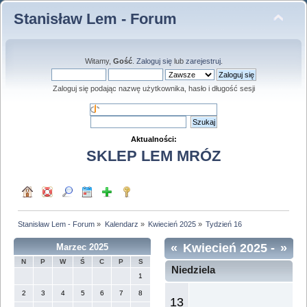
Stanisław Lem - Forum
Witamy,
Gość
.
Zaloguj się
lub
zarejestruj
.
Zaloguj się podając nazwę użytkownika, hasło i długość sesji
Aktualności:
SKLEP LEM MRÓZ
Stanisław Lem - Forum
»
Kalendarz
»
Kwiecień 2025
»
Tydzień 16
«
Kwiecień 2025
-
»
Marzec 2025
N
P
W
Ś
C
P
S
Tydzień 16
Niedziela
1
2
3
4
5
6
7
8
13