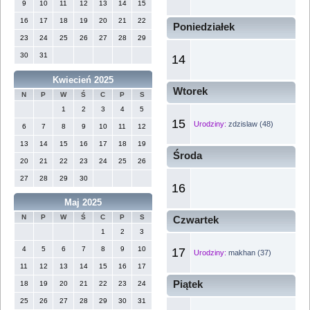
9
10
11
12
13
14
15
16
17
18
19
20
21
22
Poniedziałek
23
24
25
26
27
28
29
30
31
14
Kwiecień 2025
Wtorek
N
P
W
Ś
C
P
S
1
2
3
4
5
15
Urodziny:
zdzislaw (48)
6
7
8
9
10
11
12
13
14
15
16
17
18
19
Środa
20
21
22
23
24
25
26
27
28
29
30
16
Maj 2025
N
P
W
Ś
C
P
S
Czwartek
1
2
3
4
5
6
7
8
9
10
17
Urodziny:
makhan (37)
11
12
13
14
15
16
17
Piątek
18
19
20
21
22
23
24
25
26
27
28
29
30
31