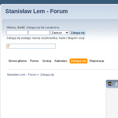
Stanisław Lem - Forum
Witamy,
Gość
.
Zaloguj się
lub
zarejestruj
.
Zaloguj się podając nazwę użytkownika, hasło i długość sesji
Strona główna
Pomoc
Szukaj
Kalendarz
Zaloguj się
Rejestracja
Stanisław Lem - Forum
»
Zaloguj się
Za