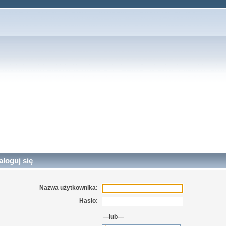
loguj się
Nazwa użytkownika:
Hasło:
—lub—