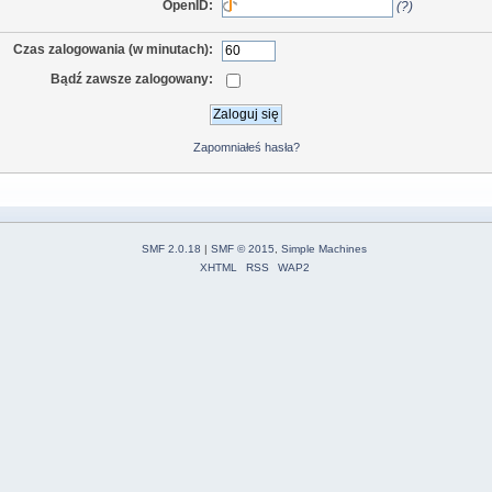
OpenID:
(?)
Czas zalogowania (w minutach):
Bądź zawsze zalogowany:
Zapomniałeś hasła?
SMF 2.0.18
|
SMF © 2015
,
Simple Machines
XHTML
RSS
WAP2