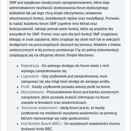
SMF jest wyjątkowo elastycznym oprogramowaniem, które daje
administratorom możliwość dostosowania forum dyskusyjnego
dokładnie tak jak tego chcą dzięki olbrzymiemu zestawowi
wbudowanych funkcji, dodatkowych stylów oraz modyfikacji. Pozwala
to nadać każdemu forum SMF zupełnie inny klimat oraz
funkcjonalność. Istnieje jednak wiele funkcji, które są wspólne dla
wszystkich for SMF. Pomoc oraz opis dla tych funkcji SMF znajdziesz
klikając w znak zapytania, który znajduje się obok nich lub w sekcjach
dostępnych na poszczególnych stronach tej pomocy. Niektóre z linków
umieszczonych w tej pomocy przekieruje Cię do pełnej dokumentacji
znajdującej się na oficjalnej stronie Simple Machines.
Rejestracja
- Do pełnego dostępu do forum wiele z nich
wymaga zarejestrowania się.
Logowanie
- Gdy użytkownik jest zarejestrowany, musi
zalogować się aby mógł mieć dostęp do swojego profilu.
Profil
- Każdy użytkownik posiada własny profil na forum.
Wyszukiwanie
- Przeszukiwanie forum jest bardzo pomocnym
narzędziem, które pozwala znaleźć informacje na forum
zawarte w tematach oraz wiadomościach.
Tworzenie wiadomości
- Istotą forum jest to, że każdy
użytkownik ma możliwość wysyłania wiadomości za pomocą
których reprezentuje się całej społeczności.
Kod Bulletin Board (BBC)
- Do wysyłanych wiadomości można
dodawać kody BBC.