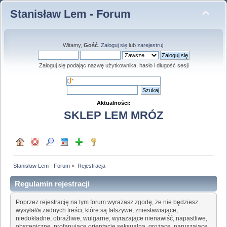
Stanisław Lem - Forum
Witamy,
Gość
.
Zaloguj się
lub
zarejestruj
.
Zaloguj się podając nazwę użytkownika, hasło i długość sesji
Aktualności:
SKLEP LEM MRÓZ
Stanisław Lem - Forum
»
Rejestracja
Regulamin rejestracji
Poprzez rejestrację na tym forum wyrażasz zgodę, że nie będziesz
wysyłał/a żadnych treści, które są fałszywe, zniesławiające,
niedokładne, obraźliwe, wulgarne, wyrażające nienawiść, napastliwe,
obsceniczne, profanujące orientację seksualną, grożące, naruszające