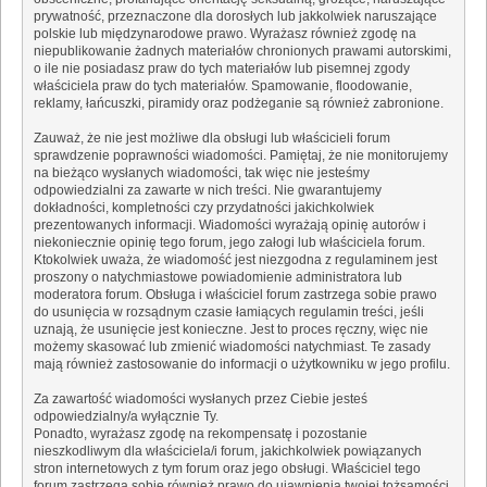
prywatność, przeznaczone dla dorosłych lub jakkolwiek naruszające
polskie lub międzynarodowe prawo. Wyrażasz również zgodę na
niepublikowanie żadnych materiałów chronionych prawami autorskimi,
o ile nie posiadasz praw do tych materiałów lub pisemnej zgody
właściciela praw do tych materiałów. Spamowanie, floodowanie,
reklamy, łańcuszki, piramidy oraz podżeganie są również zabronione.
Zauważ, że nie jest możliwe dla obsługi lub właścicieli forum
sprawdzenie poprawności wiadomości. Pamiętaj, że nie monitorujemy
na bieżąco wysłanych wiadomości, tak więc nie jesteśmy
odpowiedzialni za zawarte w nich treści. Nie gwarantujemy
dokładności, kompletności czy przydatności jakichkolwiek
prezentowanych informacji. Wiadomości wyrażają opinię autorów i
niekoniecznie opinię tego forum, jego załogi lub właściciela forum.
Ktokolwiek uważa, że wiadomość jest niezgodna z regulaminem jest
proszony o natychmiastowe powiadomienie administratora lub
moderatora forum. Obsługa i właściciel forum zastrzega sobie prawo
do usunięcia w rozsądnym czasie łamiących regulamin treści, jeśli
uznają, że usunięcie jest konieczne. Jest to proces ręczny, więc nie
możemy skasować lub zmienić wiadomości natychmiast. Te zasady
mają również zastosowanie do informacji o użytkowniku w jego profilu.
Za zawartość wiadomości wysłanych przez Ciebie jesteś
odpowiedzialny/a wyłącznie Ty.
Ponadto, wyrażasz zgodę na rekompensatę i pozostanie
nieszkodliwym dla właściciela/i forum, jakichkolwiek powiązanych
stron internetowych z tym forum oraz jego obsługi. Właściciel tego
forum zastrzega sobie również prawo do ujawnienia twojej tożsamości