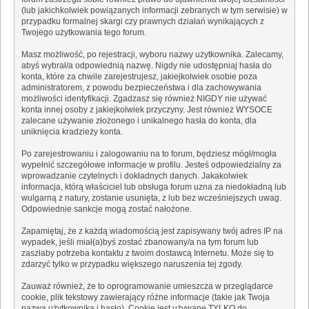
(lub jakichkolwiek powiązanych informacji zebranych w tym serwisie) w
przypadku formalnej skargi czy prawnych działań wynikających z
Twojego użytkowania tego forum.
Masz możliwość, po rejestracji, wyboru nazwy użytkownika. Zalecamy,
abyś wybrał/a odpowiednią nazwę. Nigdy nie udostępniaj hasła do
konta, które za chwile zarejestrujesz, jakiejkolwiek osobie poza
administratorem, z powodu bezpieczeństwa i dla zachowywania
możliwości identyfikacji. Zgadzasz się również NIGDY nie używać
konta innej osoby z jakiejkolwiek przyczyny. Jest również WYSOCE
zalecane używanie złożonego i unikalnego hasła do konta, dla
uniknięcia kradzieży konta.
Po zarejestrowaniu i zalogowaniu na to forum, będziesz mógł/mogła
wypełnić szczegółowe informacje w profilu. Jesteś odpowiedzialny za
wprowadzanie czytelnych i dokładnych danych. Jakakolwiek
informacja, którą właściciel lub obsługa forum uzna za niedokładną lub
wulgarną z natury, zostanie usunięta, z lub bez wcześniejszych uwag.
Odpowiednie sankcje mogą zostać nałożone.
Zapamiętaj, że z każdą wiadomością jest zapisywany twój adres IP na
wypadek, jeśli miał(a)byś zostać zbanowany/a na tym forum lub
zaszłaby potrzeba kontaktu z twoim dostawcą Internetu. Może się to
zdarzyć tylko w przypadku większego naruszenia tej zgody.
Zauważ również, że to oprogramowanie umieszcza w przeglądarce
cookie, plik tekstowy zawierający różne informacje (takie jak Twoja
nazwa użytkownika i hasło). Cookie jest używane TYLKO do