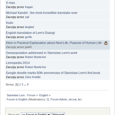
X-mas
Zaczęty przez
Kagan
Michael Kandel - the most incredible translator ever
Zaczęty przez
xpil
Hullo
Zaczęty przez
langfad
English translation of Lem's Dialogi
Zaczęty przez
gurfle
Here is Practical Explanation about Next Life, Purpose of Human Life -
Zaczęty przez junk0
Overpopulation addressed in Stanislaw Lem's work
Zaczęty przez
Robert Boettcher
Lemopedia 2014
Zaczęty przez
Robert Boettcher
Google doodle marks 60th anniversary of Stanislaw Lem's first book
Zaczęty przez
Zeke Krahlin
Strony: [
1
]
2
3
...
9
Stanisław Lem - Forum
»
English
»
Forum in English
(Moderatorzy:
Q
,
Forum Admin
,
skrzat
,
liv
)
Skocz do: