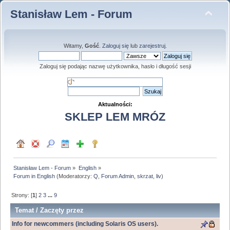
Stanisław Lem - Forum
Witamy,
Gość
.
Zaloguj się
lub
zarejestruj
.
Zaloguj się podając nazwę użytkownika, hasło i długość sesji
Aktualności:
SKLEP LEM MRÓZ
Stanisław Lem - Forum
»
English
»
Forum in English
(Moderatorzy:
Q
,
Forum Admin
,
skrzat
,
liv
)
Strony: [
1
]
2
3
...
9
Temat
/
Zaczęty przez
Info for newcommers (including Solaris OS users).