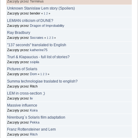
Zaczęty przez Terminus
Unknown Stanislaw Lem story (Spoilers)
Zaczęty przez bender
«
1
2
»
LEMIAN criticism of DUNE?
Zaczęty przez
Dragon of Improbability
Ray Bradbury
Zaczęty przez
Socrates
«
1
2
3
»
"137 seconds" translated to English
Zaczęty przez
katherine75
Trurl & Klapaucius - full list of stories?
Zaczęty przez
ssipila
Pictures of Solaris
Zaczęty przez
Dom
«
1
2
3
»
Summa technologiae traslated to english?
Zaczęty przez Ritch
LEM in cross-section ;)
Zaczęty przez
liv
Massive influence
Zaczęty przez
Koira
Nirenburg´s Solaris film adaptation
Zaczęty przez
Pekka
Franz Rottensteiner and Lem
Zaczęty przez
Ritch