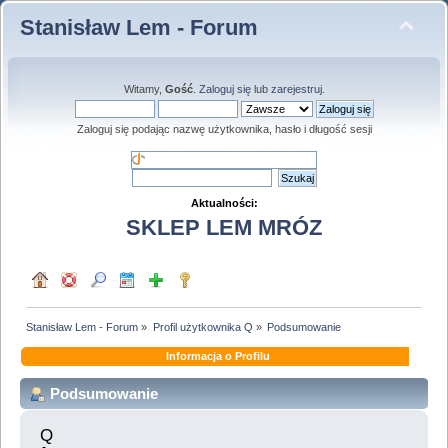
Stanisław Lem - Forum
Witamy,
Gość
.
Zaloguj się
lub
zarejestruj
.
Zaloguj się podając nazwę użytkownika, hasło i długość sesji
Aktualności:
SKLEP LEM MRÓZ
Stanisław Lem - Forum
»
Profil użytkownika Q
»
Podsumowanie
Informacja o Profilu
Podsumowanie
Q 