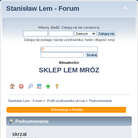
Stanisław Lem - Forum
Witamy,
Gość
.
Zaloguj się
lub
zarejestruj
.
Zaloguj się podając nazwę użytkownika, hasło i długość sesji
Aktualności:
SKLEP LEM MRÓZ
Stanisław Lem - Forum
»
Profil użytkownika skrzat
»
Podsumowanie
Informacja o Profilu
Podsumowanie
skrzat 