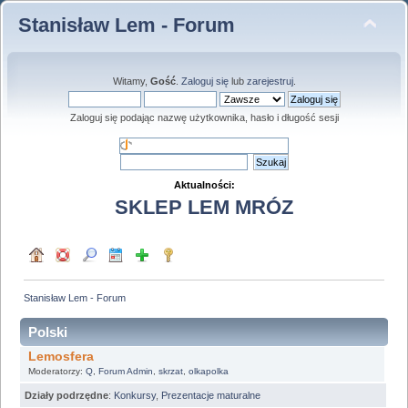
Stanisław Lem - Forum
Witamy,
Gość
.
Zaloguj się
lub
zarejestruj
.
Zaloguj się podając nazwę użytkownika, hasło i długość sesji
Aktualności:
SKLEP LEM MRÓZ
Stanisław Lem - Forum
Polski
Lemosfera
Moderatorzy:
Q
,
Forum Admin
,
skrzat
,
olkapolka
Działy podrzędne
:
Konkursy
,
Prezentacje maturalne