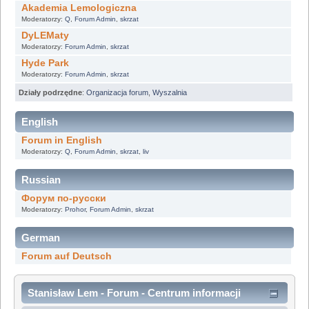
Akademia Lemologiczna
Moderatorzy:
Q
,
Forum Admin
,
skrzat
DyLEMaty
Moderatorzy:
Forum Admin
,
skrzat
Hyde Park
Moderatorzy:
Forum Admin
,
skrzat
Działy podrzędne
:
Organizacja forum
,
Wyszalnia
English
Forum in English
Moderatorzy:
Q
,
Forum Admin
,
skrzat
,
liv
Russian
Форум по-русски
Moderatorzy:
Prohor
,
Forum Admin
,
skrzat
German
Forum auf Deutsch
Stanisław Lem - Forum - Centrum informacji