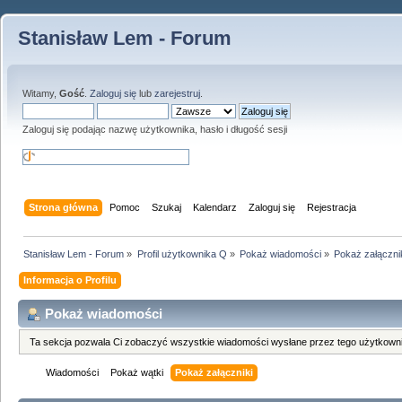
Stanisław Lem - Forum
Witamy,
Gość
.
Zaloguj się
lub
zarejestruj
.
Zaloguj się podając nazwę użytkownika, hasło i długość sesji
Strona główna
Pomoc
Szukaj
Kalendarz
Zaloguj się
Rejestracja
Stanisław Lem - Forum
»
Profil użytkownika Q
»
Pokaż wiadomości
»
Pokaż załączni
Informacja o Profilu
Pokaż wiadomości
Ta sekcja pozwala Ci zobaczyć wszystkie wiadomości wysłane przez tego użytkowni
Wiadomości
Pokaż wątki
Pokaż załączniki