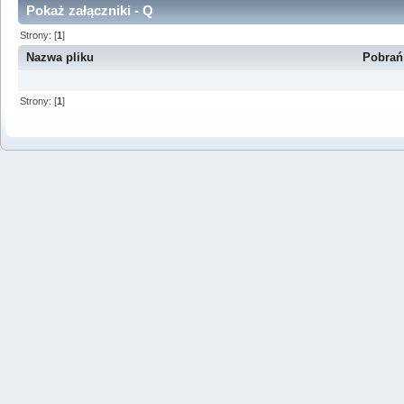
Pokaż załączniki - Q
Strony: [
1
]
Nazwa pliku
Pobrań
Strony: [
1
]