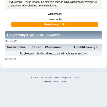
użytkownika. Zwróć uwagę, że możesz widzieć tylko wiadomości wysłane w
działach do których masz aktualnie dostęp.
Wiadomości
Pokaż wątki
Pokaż załączniki
Pokaż załączniki - Forum Admin
Strony: [
1
]
Nazwa pliku
Pobrań
Wiadomość
Opublikowany
Użytkownik nie dodał jeszcze żadnych załączników.
Strony: [
1
]
SMF 2.0.18
|
SMF © 2015
,
Simple Machines
XHTML
RSS
WAP2