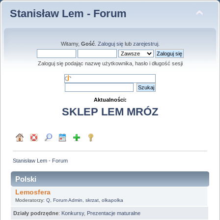
Stanisław Lem - Forum
Witamy,
Gość
.
Zaloguj się
lub
zarejestruj
.
Zaloguj się podając nazwę użytkownika, hasło i długość sesji
Aktualności:
SKLEP LEM MRÓZ
Stanisław Lem - Forum
Polski
Lemosfera
Moderatorzy:
Q
,
Forum Admin
,
skrzat
,
olkapolka
Działy podrzędne
:
Konkursy
,
Prezentacje maturalne