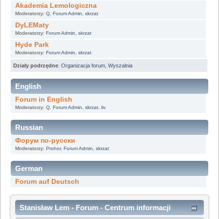
Akademia Lemologiczna
Moderatorzy:
Q
,
Forum Admin
,
skrzat
DyLEMaty
Moderatorzy:
Forum Admin
,
skrzat
Hyde Park
Moderatorzy:
Forum Admin
,
skrzat
Działy podrzędne
:
Organizacja forum
,
Wyszalnia
English
Forum in English
Moderatorzy:
Q
,
Forum Admin
,
skrzat
,
liv
Russian
Форум по-русски
Moderatorzy:
Prohor
,
Forum Admin
,
skrzat
German
Forum auf Deutsch
Stanisław Lem - Forum - Centrum informacji