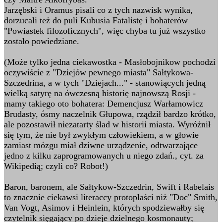
Jarzębski i Oramus pisali co z tych nazwisk wynika,
dorzucali też do puli Kubusia Fatalistę i bohaterów
"Powiastek filozoficznych", więc chyba tu już wszystko
zostało powiedziane.
(Może tylko jedna ciekawostka - Masłobojnikow pochodzi
oczywiście z "Dziejów pewnego miasta" Sałtykowa-
Szczedrina, a w tych "Dziejach..." - stanowiących jedną
wielką satyrę na ówczesną historię najnowszą Rosji -
mamy takiego oto bohatera: Demencjusz Warłamowicz
Brudasty, ósmy naczelnik Głupowa, rządził bardzo krótko,
ale pozostawił niezatarty ślad w historii miasta. Wyróżnił
się tym, że nie był zwykłym człowiekiem, a w głowie
zamiast mózgu miał dziwne urządzenie, odtwarzające
jedno z kilku zaprogramowanych u niego zdań., cyt. za
Wikipedią; czyli co? Robot!)
Baron, baronem, ale Sałtykow-Szczedrin, Swift i Rabelais
to znacznie ciekawsi literaccy protoplaści niż "Doc" Smith,
Van Vogt, Asimov i Heinlein, których spodziewałby się
czytelnik sięgający po dzieje dzielnego kosmonauty;