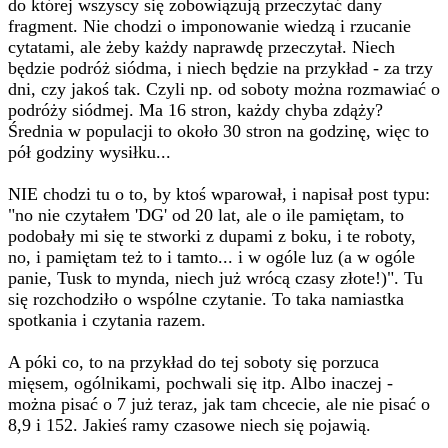
do której wszyscy się zobowiązują przeczytać dany
fragment. Nie chodzi o imponowanie wiedzą i rzucanie
cytatami, ale żeby każdy naprawdę przeczytał. Niech
będzie podróż siódma, i niech będzie na przykład - za trzy
dni, czy jakoś tak. Czyli np. od soboty można rozmawiać o
podróży siódmej. Ma 16 stron, każdy chyba zdąży?
Średnia w populacji to około 30 stron na godzinę, więc to
pół godziny wysiłku...
NIE chodzi tu o to, by ktoś wparował, i napisał post typu:
"no nie czytałem 'DG' od 20 lat, ale o ile pamiętam, to
podobały mi się te stworki z dupami z boku, i te roboty,
no, i pamiętam też to i tamto... i w ogóle luz (a w ogóle
panie, Tusk to mynda, niech już wrócą czasy złote!)". Tu
się rozchodziło o wspólne czytanie. To taka namiastka
spotkania i czytania razem.
A póki co, to na przykład do tej soboty się porzuca
mięsem, ogólnikami, pochwali się itp. Albo inaczej -
można pisać o 7 już teraz, jak tam chcecie, ale nie pisać o
8,9 i 152. Jakieś ramy czasowe niech się pojawią.