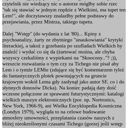
czytelnik nie wiedzący nic o autorze mógłby sobie rzec
"tak się stawiać w jednym rzędzie z Wielkimi, ma tupet ten
Lem!", ale doczytawszy znalazłby pełne podstawy do
przejawiania, przez Mistrza, takiego tupetu.
Dalej "Wstęp" (do wydania z lat '80)... Kpiny z
psychoanalizy, żarty ze zbytniego "unaukowiania" krytyki
literackiej, a takoż z grzebania po szufladach Wielkich by
znaleźć i wydać co się da (żartować można, ale chyba
wszyscy czekaliśmy z wypiekami na "Sknocony.."? ;)),
wreszcie rozważania o tym czy za Tichego nie pisał aby
Lem i o tymże LEMie (zdające się być komentarzem tyleż
do fantastycznych plotek powstających na gruncie
krajowym wokół Lema gdy zasłynął jako autor SF, co i do
słynnych donosów Dicka). Na koniec padają daty dość
wczesne połączone ze sprawami futurystycznymi: katalogi
wielkich maszyn elektronicznych (por. np. Nortronics,
New York, 1966-9), ani Wielka Encyklopedia Kosmiczna
(Londyn 1979), wygląda to na celowe budowanie
atmosfery umowności, przeplatania czasów naszych z
bliżej nieokreślonymi czasami Tichego (gorzej jeśli wstęp