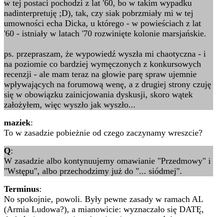
w tej postaci pochodzi z lat '60, bo w takim wypadku
nadinterpretuję ;D), tak, czy siak pobrzmiały mi w tej
umowności echa Dicka, u którego - w powieściach z lat
'60 - istniały w latach '70 rozwinięte kolonie marsjańskie.
ps. przepraszam, że wypowiedź wyszła mi chaotyczna - i
na poziomie co bardziej wymęczonych z konkursowych
recenzji - ale mam teraz na głowie parę spraw ujemnie
wpływających na forumową wenę, a z drugiej strony czuję
się w obowiązku zainicjowania dyskusji, skoro wątek
założyłem, więc wyszło jak wyszło...
maziek
:
To w zasadzie pobieżnie od czego zaczynamy wreszcie?
Q
:
W zasadzie albo kontynuujemy omawianie "Przedmowy" i
"Wstępu", albo przechodzimy już do "... siódmej".
Terminus
:
No spokojnie, powoli. Były pewne zasady w ramach AL
(Armia Ludowa?), a mianowicie: wyznaczało się DATĘ,