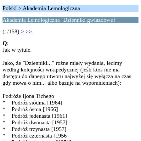
Polski > Akademia Lemologiczna
Akademia Lemologiczna [Dzienniki gwiazdowe]
(1/158)
>
>>
Q
:
Jak w tytule.
Jako, że "Dzienniki..." rożne miały wydania, lecimy
według kolejności wikipedycznej (jeśli ktoś nie ma
dostępu do danego utworu najwyżej się wyłącza na czas
gdy mowa o nim... albo bazuje na wspomnieniach):
Podróże Ijona Tichego
* Podróż siódma [1964]
* Podróż ósma [1966]
* Podróż jedenasta [1961]
* Podróż dwunasta [1957]
* Podróż trzynasta [1957]
* Podróż czternasta [1956]