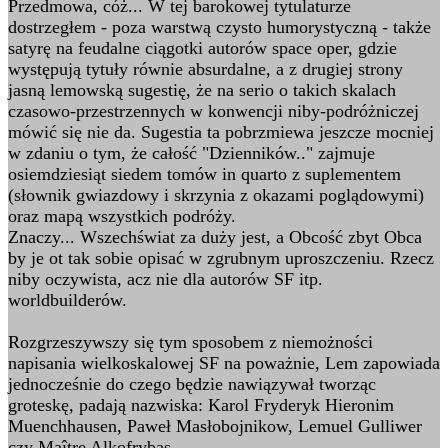
Przedmowa, cóż... W tej barokowej tytulaturze
dostrzegłem - poza warstwą czysto humorystyczną - także
satyrę na feudalne ciągotki autorów space oper, gdzie
występują tytuły równie absurdalne, a z drugiej strony
jasną lemowską sugestię, że na serio o takich skalach
czasowo-przestrzennych w konwencji niby-podróżniczej
mówić się nie da. Sugestia ta pobrzmiewa jeszcze mocniej
w zdaniu o tym, że całość "Dzienników.." zajmuje
osiemdziesiąt siedem tomów in quarto z suplementem
(słownik gwiazdowy i skrzynia z okazami poglądowymi)
oraz mapą wszystkich podróży.
Znaczy... Wszechświat za duży jest, a Obcość zbyt Obca
by je ot tak sobie opisać w zgrubnym uproszczeniu. Rzecz
niby oczywista, acz nie dla autorów SF itp.
worldbuilderów.
Rozgrzeszywszy się tym sposobem z niemożności
napisania wielkoskalowej SF na poważnie, Lem zapowiada
jednocześnie do czego będzie nawiązywał tworząc
groteskę, padają nazwiska: Karol Fryderyk Hieronim
Muenchhausen, Paweł Masłobojnikow, Lemuel Gulliwer
czy Maître Alkofrybas.