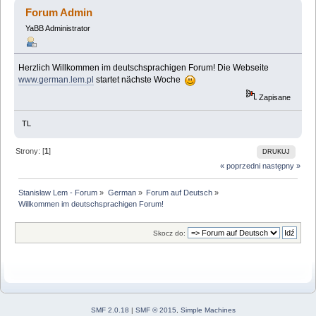
deutschsprachigen Forum! (Przeczytany 95040 razy)
Forum Admin
YaBB Administrator
Herzlich Willkommen im deutschsprachigen Forum! Die Webseite
www.german.lem.pl
startet nächste Woche
Zapisane
TL
Strony: [
1
]
DRUKUJ
« poprzedni
następny »
Stanisław Lem - Forum
»
German
»
Forum auf Deutsch
»
Willkommen im deutschsprachigen Forum!
Skocz do:
SMF 2.0.18
|
SMF © 2015
,
Simple Machines