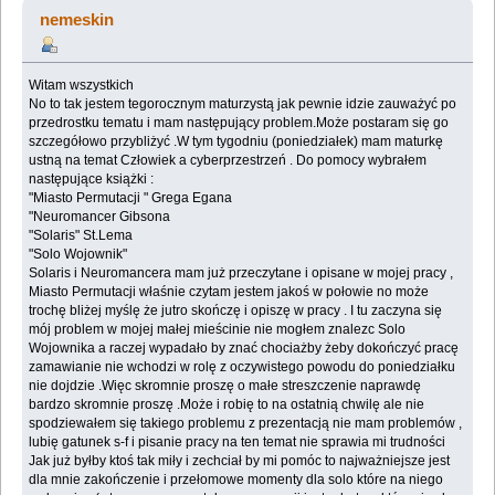
(Przeczytany 38484 razy)
nemeskin
Witam wszystkich
No to tak jestem tegorocznym maturzystą jak pewnie idzie zauważyć po
przedrostku tematu i mam następujący problem.Może postaram się go
szczegółowo przybliżyć .W tym tygodniu (poniedziałek) mam maturkę
ustną na temat Człowiek a cyberprzestrzeń . Do pomocy wybrałem
następujące książki :
"Miasto Permutacji " Grega Egana
"Neuromancer Gibsona
"Solaris" St.Lema
"Solo Wojownik"
Solaris i Neuromancera mam już przeczytane i opisane w mojej pracy ,
Miasto Permutacji właśnie czytam jestem jakoś w połowie no może
trochę bliżej myślę że jutro skończę i opiszę w pracy . I tu zaczyna się
mój problem w mojej małej mieścinie nie mogłem znalezc Solo
Wojownika a raczej wypadało by znać chociażby żeby dokończyć pracę
zamawianie nie wchodzi w rolę z oczywistego powodu do poniedziałku
nie dojdzie .Więc skromnie proszę o małe streszczenie naprawdę
bardzo skromnie proszę .Może i robię to na ostatnią chwilę ale nie
spodziewałem się takiego problemu z prezentacją nie mam problemów ,
lubię gatunek s-f i pisanie pracy na ten temat nie sprawia mi trudności
Jak już byłby ktoś tak miły i zechciał by mi pomóc to najważniejsze jest
dla mnie zakończenie i przełomowe momenty dla solo które na niego