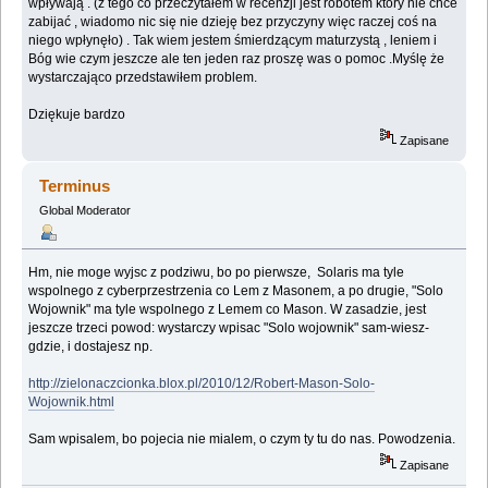
wpływają . (z tego co przeczytałem w recenzji jest robotem który nie chce
zabijać , wiadomo nic się nie dzieję bez przyczyny więc raczej coś na
niego wpłynęło) . Tak wiem jestem śmierdzącym maturzystą , leniem i
Bóg wie czym jeszcze ale ten jeden raz proszę was o pomoc .Myślę że
wystarczająco przedstawiłem problem.
Dziękuje bardzo
Zapisane
Terminus
Global Moderator
Hm, nie moge wyjsc z podziwu, bo po pierwsze, Solaris ma tyle
wspolnego z cyberprzestrzenia co Lem z Masonem, a po drugie, "Solo
Wojownik" ma tyle wspolnego z Lemem co Mason. W zasadzie, jest
jeszcze trzeci powod: wystarczy wpisac "Solo wojownik" sam-wiesz-
gdzie, i dostajesz np.
http://zielonaczcionka.blox.pl/2010/12/Robert-Mason-Solo-
Wojownik.html
Sam wpisalem, bo pojecia nie mialem, o czym ty tu do nas. Powodzenia.
Zapisane