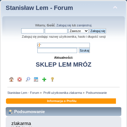
Stanisław Lem - Forum
Witamy,
Gość
.
Zaloguj się
lub
zarejestruj
.
Zaloguj się podając nazwę użytkownika, hasło i długość sesji
Aktualności:
SKLEP LEM MRÓZ
Stanisław Lem - Forum
»
Profil użytkownika zlakarma
»
Podsumowanie
Informacja o Profilu
Podsumowanie
zlakarma 