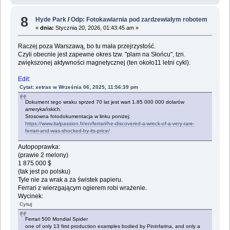
8
Hyde Park
/
Odp: Fotokawiarnia pod zardzewiałym robotem
«
dnia:
Stycznia 20, 2026, 01:43:45 am »
Raczej poza Warszawą, bo tu mała przejrzystość.
Czyli obecnie jest zapewne okres tzw. "plam na Słońcu", tzn.
zwiększonej aktywności magnetycznej (ten około11 letni cykl).
Edit:
Cytat: xetras w Września 06, 2025, 11:56:39 pm
Dokument tego wraku sprzed 70 lat jest wart 1.85 000 000 dolarów
amerykańskich.
Stosowna fotodokumentacja w linku poniżej:
https://www.italpassion.fr/en/ferrari/he-discovered-a-wreck-of-a-very-rare-
ferrari-and-was-shocked-by-its-price/
Autopoprawka:
(prawie 2 melony)
1 875 000 $
(tak jest po polsku)
Tyle nie za wrak a za świstek papieru.
Ferrari z wierzgającym ogierem robi wrażenie.
Wycinek:
Cytuj
Ferrari 500 Mondial Spider
one of only 13 first production examples bodied by Pininfarina, and only a