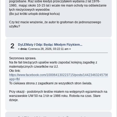
pogrzebane. Raz sobie kiedyś przeczytałem wydania z lat 1976-
1980, mając około 10-15 lat i wcale nie mam ochoty na odświeżanie
tych nieżyciowych wywodów.
(Bo już krótki urlopik dobiegł końca)
Czy też macie wrażenie, że autor to grafoman do jednorazowego
użytku?
2
DyLEMaty
/
Odp: Będąc Młodym Fizykiem...
«
dnia:
Czerwca 28, 2026, 03:22:11 am »
Sezonowa sprawa.
Na tle fali bieżących upałów warto zapodać kolejną zagadkę z
matematycznych czwartków na UJ.
Oto link:
https://www.facebook.com/100064130223715/posts/1442346324579695/?
app=fbl
To ciekawa strona z zagadkami ze wszystkich stron świata.
Przy okazji - podobnych testów miałem na wstępnych egzaminach na
warszawskie UW 50 na 1½h w 1986 roku. Robota na czas. Stare
dzieje.