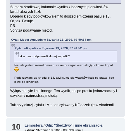
Suma w środkowej kolumnie wynika z bocznych pierwiastków
kwadratowych liczb
Dopiero kiedy pogłówkowałem to doszedłem czemu pasuje 13.
Ot, tak. Pasuje.
PS.
Sory za podawanie metod.
Cytat: Lieber Augustin w Stycznia 19, 2026, 07:59:34 pm
Cytat: olkapolka w Stycznia 19, 2026, 07:41:52 pm
LA
a masz odpowiedź do tej zagadki?
Nie, ale jestem niemal pewien, że autor zagadki aż tak głęboko nie kopał
Podejrzewam, że chodzi o 13, czyli sumę pierwiastków liczb po prawej i po
lewej od pytajnika.
Wyłącznie tyle i nic innego. Ten wynik jest po prostu jednoznaczny i
uzyskany najprostszą metodą.
Tak przy okazji cytatu LA to ten cytowany KF oczekuje w Akademii.
10
Lemosfera
/
Odp: "Śledztwo" i inne ekranizacje.
«
dnia:
Stycznia 19, 2026, 09:59:03 pm »