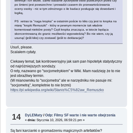
definicje i ich skutki. Samo badanie życiorysów osób publicznych przed czy
po śmierci jest powszechne i prowadzi czasem do przewartościowania
oceny osoby - nic w tym zdrożnego o ile badacz posługuje się dowodami i
logiką.
PS xetras ta "naga kropka" w ostatnim poście to kiks czy jest to kropka na
miarę "kropki Remuszki" - który w pewnym momencie tak właśnie
komentował niektóre posty? Czyli kropka znacząca, w istocie będąca
skoncentrowaną do granic możliwości wypowiedzią? Bo nie wiem, czy ją
usunąć (jeśli kiks) czy zostawić (jeśli to deklaracja)?
Usuń, please.
Scalałem cytaty.
Ciekawy temat, tak kontrowersyjny jak sam pan hipotetyk statystyczny
od najróżniejszych sondaży.
O rety, nazwano go "socjometrykiem" w Wiki. Mam nadzieję że to nie
jest obraźliwy termin.
(W mianowniku to "socjometra" ale w narzędniku nie pasuje mi:
"socjometrą", kompletnie to nie brzmi)
https://pl.wikipedia.org/wiki/Stanis%C5%82aw_Remuszko
14
DyLEMaty
/
Odp: Filmy SF warte i nie warte obejrzenia
«
dnia:
Stycznia 10, 2026, 06:59:21 pm »
Są fani karcianki o gromadzeniu magicznych artefaktów?