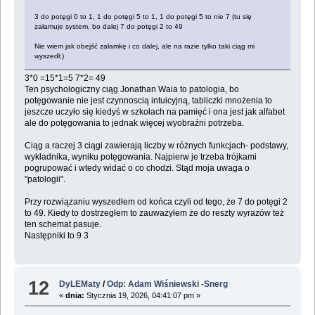
3 do potęgi 0 to 1, 1 do potęgi 5 to 1, 1 do potęgi 5 to nie 7 (tu się
załamuje system, bo dalej 7 do potęgi 2 to 49
Nie wiem jak obejść załamkę i co dalej, ale na razie tylko taki ciąg mi
wyszedł;)
3*0 =15*1=5 7*2= 49
Ten psychologiczny ciąg Jonathan Waia to patologia, bo
potęgowanie nie jest czynnoscią intuicyjną, tabliczki mnożenia to
jeszcze uczyło się kiedyś w szkołach na pamięć i ona jest jak alfabet
ale do potęgowania to jednak więcej wyobraźni potrzeba.
Ciąg a raczej 3 ciągi zawierają liczby w różnych funkcjach- podstawy,
wykładnika, wyniku potęgowania. Najpierw je trzeba trójkami
pogrupować i wtedy widać o co chodzi. Stąd moja uwaga o
"patologii".
Przy rozwiązaniu wyszedłem od końca czyli od tego, że 7 do potęgi 2
to 49. Kiedy to dostrzegłem to zauważyłem że do reszty wyrazów też
ten schemat pasuje.
Następniki to 9 3
12
DyLEMaty
/
Odp: Adam Wiśniewski -Snerg
«
dnia:
Stycznia 19, 2026, 04:41:07 pm »