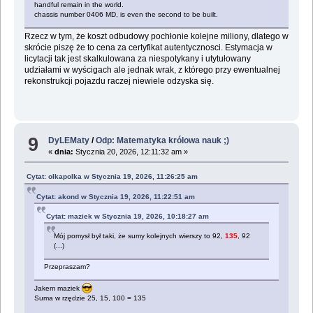
handful remain in the world.
chassis number 0406 MD, is even the second to be built.
Rzecz w tym, że koszt odbudowy pochłonie kolejne miliony, dlatego w
skrócie piszę że to cena za certyfikat autentycznosci. Estymacja w
licytacji tak jest skalkulowana za niespotykany i utytułowany
udziałami w wyścigach ale jednak wrak, z którego przy ewentualnej
rekonstrukcji pojazdu raczej niewiele odzyska się.
9
DyLEMaty
/
Odp: Matematyka królowa nauk ;)
«
dnia:
Stycznia 20, 2026, 12:11:32 am »
Cytat: olkapolka w Stycznia 19, 2026, 11:26:25 am
Cytat: akond w Stycznia 19, 2026, 11:22:51 am
Cytat: maziek w Stycznia 19, 2026, 10:18:27 am
Mój pomysł był taki, że sumy kolejnych wierszy to 92,
135
, 92
(...)
Przepraszam?
Jakem maziek
Suma w rzędzie 25, 15, 100 = 135