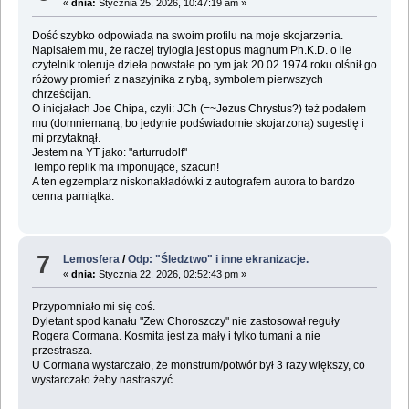
«
dnia:
Stycznia 25, 2026, 10:47:19 am »
Dość szybko odpowiada na swoim profilu na moje skojarzenia.
Napisałem mu, że raczej trylogia jest opus magnum Ph.K.D. o ile
czytelnik toleruje dzieła powstałe po tym jak 20.02.1974 roku olśnił go
różowy promień z naszyjnika z rybą, symbolem pierwszych
chrześcijan.
O inicjałach Joe Chipa, czyli: JCh (=~Jezus Chrystus?) też podałem
mu (domniemaną, bo jedynie podświadomie skojarzoną) sugestię i
mi przytaknął.
Jestem na YT jako: "arturrudolf"
Tempo replik ma imponujące, szacun!
A ten egzemplarz niskonakładówki z autografem autora to bardzo
cenna pamiątka.
7
Lemosfera
/
Odp: "Śledztwo" i inne ekranizacje.
«
dnia:
Stycznia 22, 2026, 02:52:43 pm »
Przypomniało mi się coś.
Dyletant spod kanału "Zew Choroszczy" nie zastosował reguły
Rogera Cormana. Kosmita jest za mały i tylko tumani a nie
przestrasza.
U Cormana wystarczało, że monstrum/potwór był 3 razy większy, co
wystarczało żeby nastraszyć.