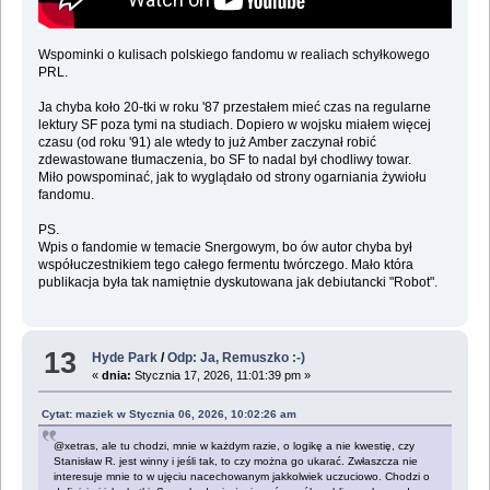
Wspominki o kulisach polskiego fandomu w realiach schyłkowego
PRL.
Ja chyba koło 20-tki w roku '87 przestałem mieć czas na regularne
lektury SF poza tymi na studiach. Dopiero w wojsku miałem więcej
czasu (od roku '91) ale wtedy to już Amber zaczynał robić
zdewastowane tłumaczenia, bo SF to nadal był chodliwy towar.
Miło powspominać, jak to wyglądało od strony ogarniania żywiołu
fandomu.
PS.
Wpis o fandomie w temacie Snergowym, bo ów autor chyba był
współuczestnikiem tego całego fermentu twórczego. Mało która
publikacja była tak namiętnie dyskutowana jak debiutancki "Robot".
13
Hyde Park
/
Odp: Ja, Remuszko :-)
«
dnia:
Stycznia 17, 2026, 11:01:39 pm »
Cytat: maziek w Stycznia 06, 2026, 10:02:26 am
@xetras, ale tu chodzi, mnie w każdym razie, o logikę a nie kwestię, czy
Stanisław R. jest winny i jeśli tak, to czy można go ukarać. Zwłaszcza nie
interesuje mnie to w ujęciu nacechowanym jakkolwiek uczuciowo. Chodzi o