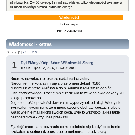
użytkownika. Zwróć uwagę, że możesz widzieć tylko wiadomości wysłane w
działach do których masz aktualnie dostęp.
Wiadomości
Pokaż wątki
Pokaż załączniki
Wiadomości - xetras
Strony: [
1
]
2
3
...
113
1
DyLEMaty
/
Odp: Adam Wiśniewski -Snerg
«
dnia:
Lipca 12, 2026, 10:53:08 am »
Snerg w nowelach to jeszcze nadal jest czytelny.
Nieodmiennie kojarzy mi się z przełomem dekad 70/80
Natomiast w przeciwieństwie do p. Adama nagle zmarł odbiór
Chruszczewskiego. Trochę mnie zadziwia to że w połowie dekady 70
tak go promowano.
Jego senność opowieści dawała mi wypoczynek od akcji. Wtedy nie
zwracałem uwagi na to że u niego człowiek/bohater/postać z fabuły
właściwie nie ma jakichś swoich cech. Było to wszystko jakieś takie
bezpostaciowe - czyli bez przekazu.
Z jakiejś chęci samopoznania co mi podobało się kiedyś to ostatnio
szukałem u siebie jakiegoś jego tomu/tomiku ale gdzieś są