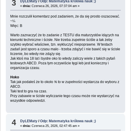
3
DyLEMaty
/
Odp: Matematyka królowa nauk ;)
«
dnia:
Czerwca 26, 2026, 07:37:04 am »
Mnie rozczulił komentarz pod zadaniem, że da się prosto oszacować.
~¼
Więc: B
Warto zaznaczyć że to zadanie z TESTU dla maturzystów idących na
kierunki techniczne i ścisłe. Nie trzeba zupełnie ściśle a tak żeby
szybko wybrać właściwe, tzn. wykluczyć niepoprawne. W testach
zadań jest sporo a czasu mało - trzeba zdążyć i nie bawić się w ścisłe
liczenie, bo wtedy nie zdąży się.
Jak ktoś ma 18 lat i bystre oko to wtedy zaliczy wiele z takich pytań
testowych ABCD. Poza tym oczywiście tęgi łeb jest konieczny i
organizacja czasu.
Hoko
Tak jak podałeś że to około ⅙ to w zupełności wystarcza do wyboru z
ABCD.
Taki test to gra na czas.
Przy zabawie w ścisłe wyliczanie tego czasu może nie wystarczyć na
wszystkie odpowiedzi.
4
DyLEMaty
/
Odp: Matematyka królowa nauk ;)
«
dnia:
Czerwca 25, 2026, 02:47:45 am »