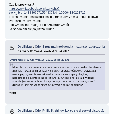
Czy to prosty test?
https://www.facebook.com/story.php?
story_fbid=1438866571594337&id=100064130223715
Forma pytania testowego jest dla mnie zbyt zawiła, może celowo.
Prostsze byłoby pytanie:
- Ile wynosi m/c mając b i q? Zaznacz wybór
Ja poddałem się, to już za trudne.
5
DyLEMaty
/
Odp: Sztuczna inteligencja – szanse i zagrożenia
«
dnia:
Czerwca 16, 2026, 05:07:11 pm »
Cytat: maziek w Czerwca 16, 2026, 08:48:26 am
Może Ty tego nie widzisz, nie wiem jak długo żyjesz, ale ja widzę. Naukowcy
alarmują - skala dezinformacji w mediach społecznościowych dotycząca
medycyny i żywienia jest tak wielka, że fakty się w tym gubią i są
niedostępne dla przeciętnego człowieka. Chodzi o to, że fakt w danej
sprawie jest jeden, a bredni w tym samym temacie można sfabrykować
dziesiątki. Jak nie wiesz czym się kierować, to nie znajdziesz.
Mhm
6
DyLEMaty
/
Odp: Philip K. thingy, jak to się drzewiej pisało ;).