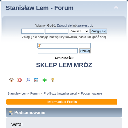
Stanisław Lem - Forum
Witamy,
Gość
.
Zaloguj się
lub
zarejestruj
.
Zaloguj się podając nazwę użytkownika, hasło i długość sesji
Aktualności:
SKLEP LEM MRÓZ
Stanisław Lem - Forum
»
Profil użytkownika wetal
»
Podsumowanie
Informacja o Profilu
Podsumowanie
wetal 