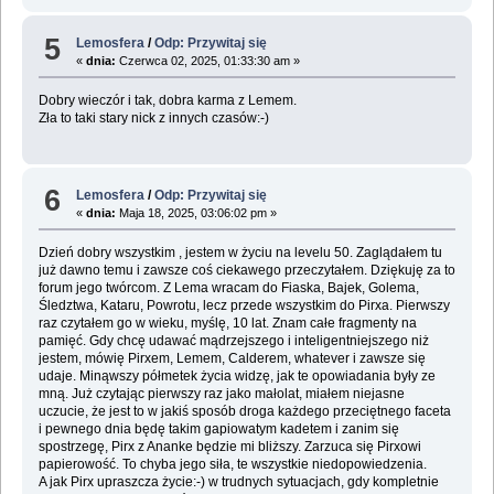
5
Lemosfera
/
Odp: Przywitaj się
«
dnia:
Czerwca 02, 2025, 01:33:30 am »
Dobry wieczór i tak, dobra karma z Lemem.
Zła to taki stary nick z innych czasów:-)
6
Lemosfera
/
Odp: Przywitaj się
«
dnia:
Maja 18, 2025, 03:06:02 pm »
Dzień dobry wszystkim , jestem w życiu na levelu 50. Zaglądałem tu
już dawno temu i zawsze coś ciekawego przeczytałem. Dziękuję za to
forum jego twórcom. Z Lema wracam do Fiaska, Bajek, Golema,
Śledztwa, Kataru, Powrotu, lecz przede wszystkim do Pirxa. Pierwszy
raz czytałem go w wieku, myślę, 10 lat. Znam całe fragmenty na
pamięć. Gdy chcę udawać mądrzejszego i inteligentniejszego niż
jestem, mówię Pirxem, Lemem, Calderem, whatever i zawsze się
udaje. Minąwszy półmetek życia widzę, jak te opowiadania były ze
mną. Już czytając pierwszy raz jako małolat, miałem niejasne
uczucie, że jest to w jakiś sposób droga każdego przeciętnego faceta
i pewnego dnia będę takim gapiowatym kadetem i zanim się
spostrzegę, Pirx z Ananke będzie mi bliższy. Zarzuca się Pirxowi
papierowość. To chyba jego siła, te wszystkie niedopowiedzenia.
A jak Pirx upraszcza życie:-) w trudnych sytuacjach, gdy kompletnie