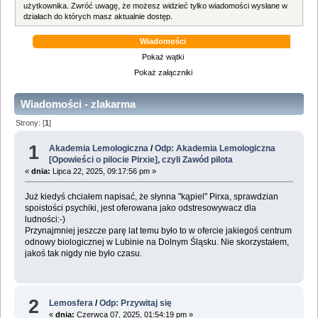
użytkownika. Zwróć uwagę, że możesz widzieć tylko wiadomości wysłane w
działach do których masz aktualnie dostęp.
Wiadomości
Pokaż wątki
Pokaż załączniki
Wiadomości - zlakarma
Strony: [
1
]
1
Akademia Lemologiczna
/
Odp: Akademia Lemologiczna
[Opowieści o pilocie Pirxie], czyli Zawód pilota
«
dnia:
Lipca 22, 2025, 09:17:56 pm »
Już kiedyś chciałem napisać, że słynna "kąpiel" Pirxa, sprawdzian
spoistości psychiki, jest oferowana jako odstresowywacz dla
ludności:-)
Przynajmniej jeszcze parę lat temu było to w ofercie jakiegoś centrum
odnowy biologicznej w Lubinie na Dolnym Śląsku. Nie skorzystałem,
jakoś tak nigdy nie było czasu.
2
Lemosfera
/
Odp: Przywitaj się
«
dnia:
Czerwca 07, 2025, 01:54:19 pm »