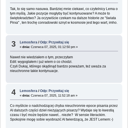
Tak, to się samo nasuwa. Bardziej mnie ciekawi, co czytelnicy Lema o
tym myślą. Jakie pozycje mogłyby być kontynuowane? A może to
świętokradztwo? Ja oczywiście czekam na dalsze historie ze "świata
Pirxa" , ten trochę conradowski sznyt w kosmosie jest tego wart, imho.
3
Lemosfera
/
Odp: Przywitaj się
«
dnia:
Czerwca 07, 2025, 01:12:50 pm »
Nawet nie wiedziałem o tym, przeczytam
Edit: wygoglałem i już wiem o co chodzi.
Czyli Dukaj, którego skądinąd bardzo poważam, też uważa za
nieuchronne takie kontynuacje.
4
Lemosfera
/
Odp: Przywitaj się
«
dnia:
Czerwca 07, 2025, 11:52:18 am »
Co myślicie o nadchodzącej chyba nieuchronnie epoce pisania przez
AI dalszych części dzieł nieżyjących pisarzy? Wydaje się to kwestią
czasu i być może będzie nawet... niezłe? W sensie literackim.
Spokojnie mogę sobie wyobrazić AI twierdzącą, że JEST Lemem:-)