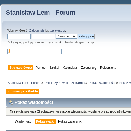
Stanisław Lem - Forum
Witamy,
Gość
.
Zaloguj się
lub
zarejestruj
.
Zaloguj się podając nazwę użytkownika, hasło i długość sesji
Strona główna
Pomoc
Szukaj
Kalendarz
Zaloguj się
Rejestracja
Stanisław Lem - Forum
»
Profil użytkownika zlakarma
»
Pokaż wiadomości
»
Pokaż w
Informacja o Profilu
Pokaż wiadomości
Ta sekcja pozwala Ci zobaczyć wszystkie wiadomości wysłane przez tego użytkowni
Wiadomości
Pokaż wątki
Pokaż załączniki