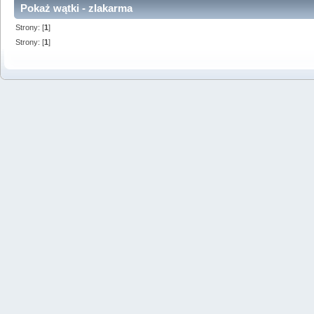
Pokaż wątki - zlakarma
Strony: [
1
]
Strony: [
1
]