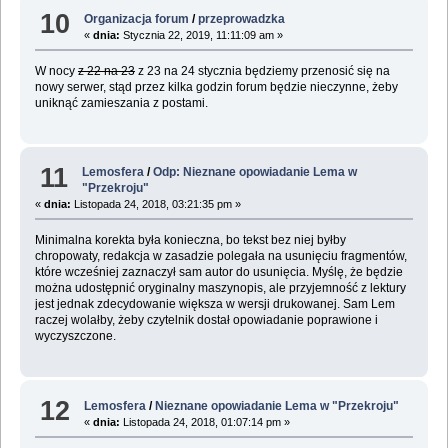
10
Organizacja forum
/
przeprowadzka
«
dnia:
Stycznia 22, 2019, 11:11:09 am »
W nocy
z 22 na 23
z 23 na 24 stycznia będziemy przenosić się na
nowy serwer, stąd przez kilka godzin forum będzie nieczynne, żeby
uniknąć zamieszania z postami.
11
Lemosfera
/
Odp: Nieznane opowiadanie Lema w
"Przekroju"
«
dnia:
Listopada 24, 2018, 03:21:35 pm »
Minimalna korekta była konieczna, bo tekst bez niej byłby
chropowaty, redakcja w zasadzie polegała na usunięciu fragmentów,
które wcześniej zaznaczył sam autor do usunięcia. Myślę, że będzie
można udostępnić oryginalny maszynopis, ale przyjemność z lektury
jest jednak zdecydowanie większa w wersji drukowanej. Sam Lem
raczej wolałby, żeby czytelnik dostał opowiadanie poprawione i
wyczyszczone.
12
Lemosfera
/
Nieznane opowiadanie Lema w "Przekroju"
«
dnia:
Listopada 24, 2018, 01:07:14 pm »