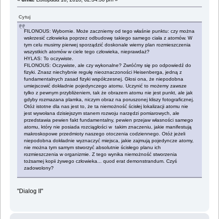
Cytuj
FILONOUS: Wybornie. Może zaczniemy od tego właśnie punktu: czy można
wskrzesić człowieka poprzez odbudowę takiego samego ciała z atomów. W
tym celu musimy pierwej sporządzić doskonale wierny plan rozmieszczenia
wszystkich atomów w ciele tego człowieka, nieprawdaż?
HYLAS: To oczywiste.
FILONOUS: Oczywiste, ale czy wykonalne? Zwróćmy się po odpowiedź do
fizyki. Znasz niechybnie regułę nieoznaczoności Heisenberga, jedną z
fundamentalnych zasad fizyki współczesnej. Głosi ona, że niepodobna
umiejscowić dokładnie pojedynczego atomu. Uczynić to możemy zawsze
tylko z pewnym przybliżeniem, tak że obrazem atomu nie jest punkt, ale jak
gdyby rozmazana plamka, niczym obraz na poruszonej kliszy fotograficznej.
Otóż istotne dla nas jest to, że ta niemożność ścisłej lokalizacji atomu nie
jest wywołana dzisiejszym stanem rozwoju narzędzi pomiarowych, ale
przedstawia pewien fakt fundamentalny, pewien przejaw własności samego
atomu, który nie posiada rozciągłości w takim znaczeniu, jakie manifestują
makroskopowe przedmioty naszego otoczenia codziennego. Otóż jeżeli
niepodobna dokładnie wyznaczyć miejsca, jakie zajmują pojedyncze atomy,
nie można tym samym stworzyć absolutnie ścisłego planu ich
rozmieszczenia w organizmie. Z tego wynika niemożność stworzenia
tożsamej kopii żywego człowieka... quod erat demonstrandum. Czyś
zadowolony?
"Dialog II"