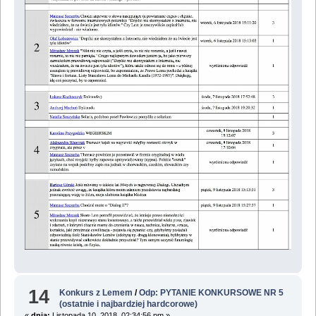
14
Konkurs z Lemem
/
Odp: PYTANIE KONKURSOWE NR 5
(ostatnie i najbardziej hardcorowe)
«
dnia:
Listopada 10, 2018, 02:34:56 pm »