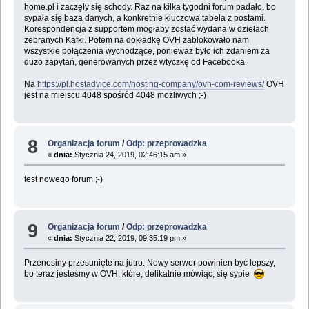
home.pl i zaczęły się schody. Raz na kilka tygodni forum padało, bo
sypała się baza danych, a konkretnie kluczowa tabela z postami.
Korespondencja z supportem mogłaby zostać wydana w dziełach
zebranych Kafki. Potem na dokładkę OVH zablokowało nam
wszystkie połączenia wychodzące, ponieważ było ich zdaniem za
dużo zapytań, generowanych przez wtyczkę od Facebooka.
Na
https://pl.hostadvice.com/hosting-company/ovh-com-reviews/
OVH
jest na miejscu 4048 spośród 4048 możliwych ;-)
8
Organizacja forum
/
Odp: przeprowadzka
«
dnia:
Stycznia 24, 2019, 02:46:15 am »
test nowego forum ;-)
9
Organizacja forum
/
Odp: przeprowadzka
«
dnia:
Stycznia 22, 2019, 09:35:19 pm »
Przenosiny przesunięte na jutro. Nowy serwer powinien być lepszy,
bo teraz jesteśmy w OVH, które, delikatnie mówiąc, się sypie