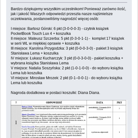
Bardzo dziękujemy wszystkim uczestnikom! Ponieważ zarówno ilość,
jak i jakość Waszych odpowiedzi przeszła nasze najśmielsze
oczekiwania, postanowiliśmy nagrodzić więcej osób:
I miejsce: Bartosz Górski: 6 pkt (3-0-0-0-3) - czytnik książek
PocketBook Touch Lux 4 + koszulka
II miejsce: Mateusz Szczerba: 5 pkt (0-3-0-1-1) - komplet 17 książek
w serii WL w miękkiej oprawie + koszulka
III miejsce: Karolina Przygodzka: 3 pkt (0-0-0-3-0) - pakiet 3 książek
Stanisława Lema + koszulka
IV miejsce: Łukasz Kucharczyk: 3 pkt (0-0-3-0-0) - pakiet koszulka +
wybrana książka Stanisława Lema
V miejsce: Natalia Soszyńska: 2 pkt (1-0-1-0-0) - do wyboru książka
Lema lub koszulka
VI miejsce: Mirosław Mrozek: 2 pkt (0-1–0-0-1) - do wyboru książka
Lema lub koszulka
Nagroda dodatkowa w postaci koszulki: Diana Diana.