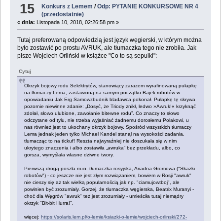
15
Konkurs z Lemem
/
Odp: PYTANIE KONKURSOWE NR 4
(przedostatnie)
«
dnia:
Listopada 10, 2018, 02:26:58 pm »
Tutaj preferowaną odpowiedzią jest język węgierski, w którym można
było zostawić po prostu AVRUK, ale tłumaczka tego nie zrobiła. Jak
pisze Wojciech Orliński w książce "Co to są sepulki":
Cytuj
Okrzyk bojowy rodu Selektrytów, stanowiący zarazem wyrafinowaną pułapkę
na tłumaczy Lema, zastawioną na samym początku Bajek robotów w
opowiadaniu Jak Erg Samowzbudnik bladawca pokonał. Pułapkę tę skrywa
pozornie niewinne zdanie: „Dosyć, że Triody znikł, ledwo »Awruk!« krzyknąć
zdołał, słowo ulubione, zawołanie bitewne rodu”. Co znaczy to słowo
odczytane od tyłu, nie trzeba wyjaśniać żadnemu dorosłemu Polakowi, u
nas również jest to ukochany okrzyk bojowy. Spośród wszystkich tłumaczy
Lema jednak jeden tylko Michael Kandel stanął na wysokości zadania,
tłumacząc to na tickuf! Reszta najwyraźniej nie doszukała się w nim
ukrytego znaczenia i albo zostawiła „awruka” bez przekładu, albo, co
gorsza, wymyślała własne dziwne twory.
Pierwszą drogą poszła m.in. tłumaczka rosyjska, Ariadna Gromowa ("Skazki
robotów") - co jeszcze nie jest złym rozwiązaniem, bowiem w Rosji "awruk"
nie cieszy się aż tak wielką popularnością jak np. "ciamujowtboj", ale
powinien być zrozumiały. Gorzej, że tłumaczka węgierska, Beatrix Muranyi -
choć dla Węgrów "awruk" też jest zrozumiały - umieściła tutaj niemądry
okrzyk "Bit-bit Hurra!".
więcej:
https://solaris.lem.pl/o-lemie/ksiazki-o-lemie/wojciech-orlinski/272-