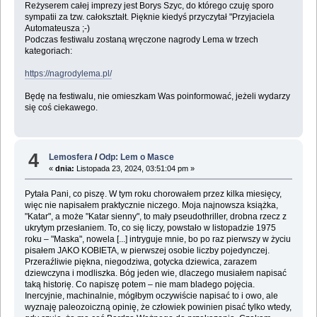
Reżyserem całej imprezy jest Borys Szyc, do którego czuję sporo
sympatii za tzw. całokształt. Pięknie kiedyś przyczytał "Przyjaciela
Automateusza ;-)
Podczas festiwalu zostaną wręczone nagrody Lema w trzech
kategoriach:
https://nagrodylema.pl/
Będę na festiwalu, nie omieszkam Was poinformować, jeżeli wydarzy
się coś ciekawego.
4
Lemosfera
/
Odp: Lem o Masce
«
dnia:
Listopada 23, 2024, 03:51:04 pm »
Pytała Pani, co piszę. W tym roku chorowałem przez kilka miesięcy,
więc nie napisałem praktycznie niczego. Moja najnowsza książka,
"Katar", a może "Katar sienny", to mały pseudothriller, drobna rzecz z
ukrytym przesłaniem. To, co się liczy, powstało w listopadzie 1975
roku – "Maska", nowela [...] intryguje mnie, bo po raz pierwszy w życiu
pisałem JAKO KOBIETA, w pierwszej osobie liczby pojedynczej.
Przeraźliwie piękna, niegodziwa, gotycka dziewica, zarazem
dziewczyna i modliszka. Bóg jeden wie, dlaczego musiałem napisać
taką historię. Co napiszę potem – nie mam bladego pojęcia.
Inercyjnie, machinalnie, mógłbym oczywiście napisać to i owo, ale
wyznaję paleozoiczną opinię, że człowiek powinien pisać tylko wtedy,