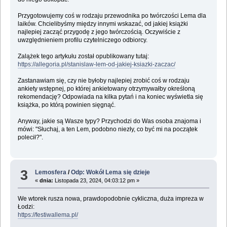
Przygotowujemy coś w rodzaju przewodnika po twórczości Lema dla
laików. Chcielibyśmy między innymi wskazać, od jakiej książki
najlepiej zacząć przygodę z jego twórczością. Oczywiście z
uwzględnieniem profilu czytelniczego odbiorcy.
Zalążek tego artykułu został opublikowany tutaj:
https://allegoria.pl/stanislaw-lem-od-jakiej-ksiazki-zaczac/
Zastanawiam się, czy nie byłoby najlepiej zrobić coś w rodzaju
ankiety wstępnej, po której ankietowany otrzymywałby określoną
rekomendację? Odpowiada na kilka pytań i na koniec wyświetla się
książka, po którą powinien sięgnąć.
Anyway, jakie są Wasze typy? Przychodzi do Was osoba znajoma i
mówi: "Słuchaj, a ten Lem, podobno niezły, co być mi na początek
polecił?".
3
Lemosfera
/
Odp: Wokół Lema się dzieje
«
dnia:
Listopada 23, 2024, 04:03:12 pm »
We wtorek rusza nowa, prawdopodobnie cykliczna, duża impreza w
Łodzi:
https://festiwallema.pl/