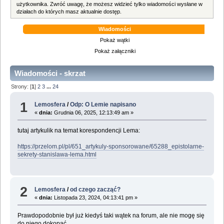
użytkownika. Zwróć uwagę, że możesz widzieć tylko wiadomości wysłane w
działach do których masz aktualnie dostęp.
Wiadomości
Pokaż wątki
Pokaż załączniki
Wiadomości - skrzat
Strony: [
1
]
2
3
...
24
1
Lemosfera
/
Odp: O Lemie napisano
«
dnia:
Grudnia 06, 2025, 12:13:49 am »
tutaj artykulik na temat korespondencji Lema:
https://przelom.pl/pl/651_artykuly-sponsorowane/65288_epistolarne-
sekrety-stanislawa-lema.html
2
Lemosfera
/
od czego zacząć?
«
dnia:
Listopada 23, 2024, 04:13:41 pm »
Prawdopodobnie był już kiedyś taki wątek na forum, ale nie mogę się
do niego dokopać.