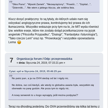
"Głos Pana", "Wysoki Zamek", "Niezwyciężony", "Powrót...", "Szpital...",
"Dzienniki...". Nie wiem z jakiego klucza, ale solidna lista.
Klucz dosyć praktyczny: to są tytuły, do których udało nam się
odzyskać anglojęzyczne prawa, kontrolujemy też prawa do ich
tłumaczenia. Wszystko wskazuje przy tym na to, że MIT wyda również
tzw. wielkie eseje, które nie zostały dotąd przetłumaczone na język
angielski ("Filozofia Przypadku", "Dialogi", "Fantastyka i futurologia"),
"Tako rzecze Lem" oraz np. "Prowokację" i wszystkie opowiadania
Lema
7
Organizacja forum
/
Odp: przeprowadzka
«
dnia:
Stycznia 24, 2019, 07:15:21 pm »
Cytat: xpil w Stycznia 24, 2019, 05:46:25 pm
No patrz pan, a ja na OVH siedzę od lat i nigdy nic.
No dobra, raz coś kiedyś, ale wtedy to globalna awaria była, wszystkim się
oberwało na parę godzin. Ale poza tym to nigdy nic.
A nowy serwerek to u kogo wynajęty, jeśli można podpytać?
Teraz na dhosting jesteśmy. Do OVH przenieśliśmy się kilka lat temu z