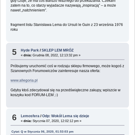
gdy czuje, że ma coś Bardzo Ważnego do przekazania. Czekam
zatem na to, co starzy wyjadacze nazywają „inspiracją” – a może
nawet „natchnieniem”.
fragment listu Stanisława Lema do Ursuli le Guin z 23 września 1976
roku
5
Hyde Park
/
SKLEP LEM MRÓZ
«
dnia:
Grudnia 08, 2022, 12:13:32 pm »
Próbujemy uruchomić coś w rodzaju sklepu firmowego, może kogoś z
Szanownych Forumowiczów zainteresuje nasza oferta:
www.allegoria.pl
Gdyby ktoś zdecydował się na przedświąteczne zakupy, wpiszcie w
koszyku kod FORUM-LEM ;-)
6
Lemosfera
/
Odp: Wokół Lema się dzieje
«
dnia:
Stycznia 07, 2020, 12:02:12 pm »
Cytat: Q w Stycznia 06, 2020, 01:53:03 pm