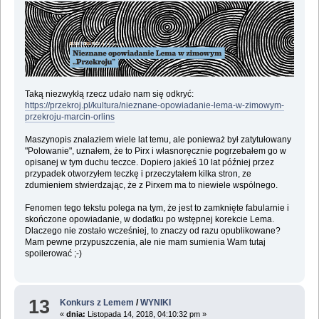
Taką niezwykłą rzecz udało nam się odkryć:
https://przekroj.pl/kultura/nieznane-opowiadanie-lema-w-zimowym-
przekroju-marcin-orlins
Maszynopis znalazłem wiele lat temu, ale ponieważ był zatytułowany
"Polowanie", uznałem, że to Pirx i własnoręcznie pogrzebałem go w
opisanej w tym duchu teczce. Dopiero jakieś 10 lat później przez
przypadek otworzyłem teczkę i przeczytałem kilka stron, ze
zdumieniem stwierdzając, że z Pirxem ma to niewiele wspólnego.
Fenomen tego tekstu polega na tym, że jest to zamknięte fabularnie i
skończone opowiadanie, w dodatku po wstępnej korekcie Lema.
Dlaczego nie zostało wcześniej, to znaczy od razu opublikowane?
Mam pewne przypuszczenia, ale nie mam sumienia Wam tutaj
spoilerować ;-)
13
Konkurs z Lemem
/
WYNIKI
«
dnia:
Listopada 14, 2018, 04:10:32 pm »