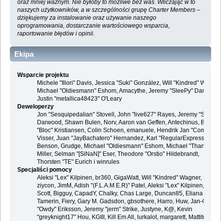
oraz mniej ważnym. Nie byłoby to możliwe bez was. Wliczając w to
naszych użytkowników, a w szczególności grupę Charter Members –
dziękujemy za instalowanie oraz używanie naszego
oprogramowania, dostarczanie wartościowego wsparcia,
raportowanie błędów i opinii.
Ekipa
Wsparcie projektu
Michele "Illori" Davis, Jessica "Suki" González, Will "Kindred" Wagner
Michael "Oldiesmann" Eshom, Amacythe, Jeremy "SleePy" Darwood 
Justin "metallica48423" O'Leary
Deweloperzy
Jon "Sesquipedalian" Stovell, John "live627" Rayes, Jeremy "SleePy
Darwood, Shawn Bulen, Norv, Aaron van Geffen, Antechinus, Bjoern
"Bloc" Kristiansen, Colin Schoen, emanuele, Hendrik Jan "Compuart
Visser, Juan "JayBachatero" Hernandez, Karl "RegularExpression"
Benson, Grudge, Michael "Oldiesmann" Eshom, Michael "Thantos"
Miller, Selman "[SiNaN]" Eser, Theodore "Orstio" Hildebrandt,
Thorsten "TE" Eurich i winrules
Specjaliści pomocy
Aleksi "Lex" Kilpinen, br360, GigaWatt, Will "Kindred" Wagner, Steve,
ziycon, JimM, Adish "(F.L.A.M.E.R)" Patel, Aleksi "Lex" Kilpinen, Ben
Scott, Bigguy, CapadY, Chalky, Chas Large, Duncan85, Eliana
Tamerin, Fiery, Gary M. Gadsdon, gbsothere, Harro, Huw, Jan-Olof
"Owdy" Eriksson, Jeremy "jerm" Strike, Justyne, K@, Kevin
"greyknight17" Hou, KGIII, Kill Em All, lurkalot, margarett, Mattitude,