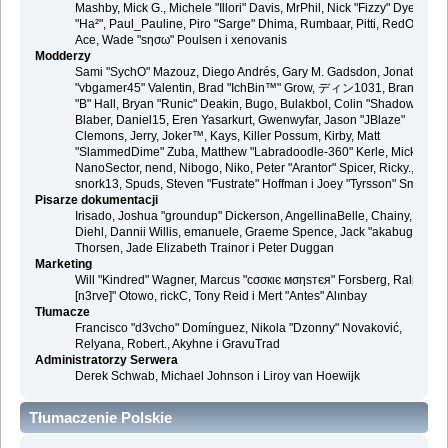
Mashby, Mick G., Michele "Illori" Davis, MrPhil, Nick "Fizzy" Dyer, Nick
"Ha²", Paul_Pauline, Piro "Sarge" Dhima, Rumbaar, Pitti, RedOne, S-
Ace, Wade "sησω" Poulsen i xenovanis
Modderzy
Sami "SychO" Mazouz, Diego Andrés, Gary M. Gadsdon, Jonathan
"vbgamer45" Valentin, Brad "IchBin™" Grow, ディン1031, Brannon
"B" Hall, Bryan "Runic" Deakin, Bugo, Bulakbol, Colin "Shadow82x"
Blaber, Daniel15, Eren Yasarkurt, Gwenwyfar, Jason "JBlaze"
Clemons, Jerry, Joker™, Kays, Killer Possum, Kirby, Matt
"SlammedDime" Zuba, Matthew "Labradoodle-360" Kerle, Mick.,
NanoSector, nend, Nibogo, Niko, Peter "Arantor" Spicer, Ricky.,
snork13, Spuds, Steven "Fustrate" Hoffman i Joey "Tyrsson" Smith
Pisarze dokumentacji
Irisado, Joshua "groundup" Dickerson, AngellinaBelle, Chainy, Danie
Diehl, Dannii Willis, emanuele, Graeme Spence, Jack "akabugeyes"
Thorsen, Jade Elizabeth Trainor i Peter Duggan
Marketing
Will "Kindred" Wagner, Marcus "cσσкιє мσηѕтєя" Forsberg, Ralph "
[n3rve]" Otowo, rickC, Tony Reid i Mert "Antes" Alınbay
Tłumacze
Francisco "d3vcho" Domínguez, Nikola "Dzonny" Novaković,
Relyana, Robert., Akyhne i GravuTrad
Administratorzy Serwera
Derek Schwab, Michael Johnson i Liroy van Hoewijk
Tłumaczenie Polskie