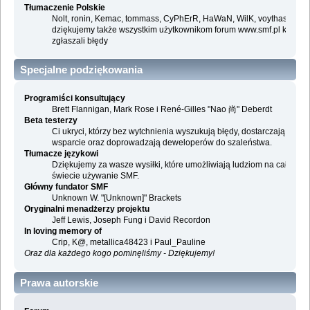
Tłumaczenie Polskie
Nolt, ronin, Kemac, tommass, CyPhErR, HaWaN, WilK, voythas i
dziękujemy także wszystkim użytkownikom forum www.smf.pl którzy
zgłaszali błędy
Specjalne podziękowania
Programiści konsultujący
Brett Flannigan, Mark Rose i René-Gilles "Nao 尚" Deberdt
Beta testerzy
Ci ukryci, którzy bez wytchnienia wyszukują błędy, dostarczają
wsparcie oraz doprowadzają deweloperów do szaleństwa.
Tłumacze językowi
Dziękujemy za wasze wysiłki, które umożliwiają ludziom na całym
świecie używanie SMF.
Główny fundator SMF
Unknown W. "[Unknown]" Brackets
Oryginalni menadżerzy projektu
Jeff Lewis, Joseph Fung i David Recordon
In loving memory of
Crip, K@, metallica48423 i Paul_Pauline
Oraz dla każdego kogo pominęliśmy - Dziękujemy!
Prawa autorskie