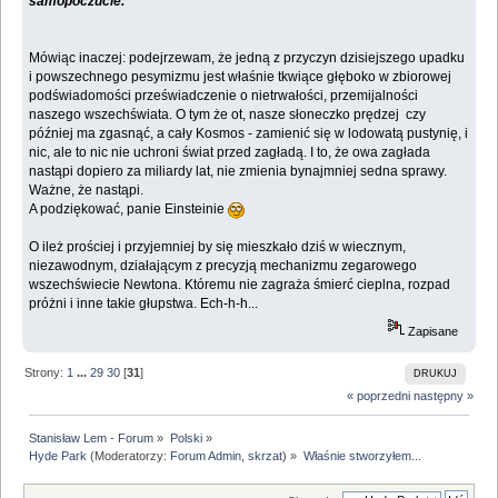
samopoczucie.
Mówiąc inaczej: podejrzewam, że jedną z przyczyn dzisiejszego upadku
i powszechnego pesymizmu jest właśnie tkwiące głęboko w zbiorowej
podświadomości przeświadczenie o nietrwałości, przemijalności
naszego wszechświata. O tym że ot, nasze słoneczko prędzej czy
później ma zgasnąć, a cały Kosmos - zamienić się w lodowatą pustynię, i
nic, ale to nic nie uchroni świat przed zagładą. I to, że owa zagłada
nastąpi dopiero za miliardy lat, nie zmienia bynajmniej sedna sprawy.
Ważne, że nastąpi.
A podziękować, panie Einsteinie
O ileż prościej i przyjemniej by się mieszkało dziś w wiecznym,
niezawodnym, działającym z precyzją mechanizmu zegarowego
wszechświecie Newtona. Któremu nie zagraża śmierć cieplna, rozpad
próżni i inne takie głupstwa. Ech-h-h...
Zapisane
Strony:
1
...
29
30
[
31
]
DRUKUJ
« poprzedni
następny »
Stanisław Lem - Forum
»
Polski
»
Hyde Park
(Moderatorzy:
Forum Admin
,
skrzat
) »
Właśnie stworzyłem...