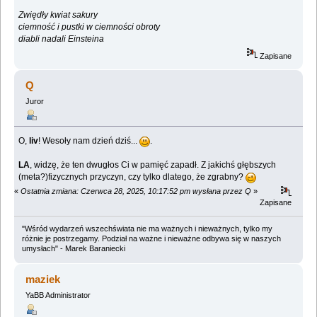
Zwiędły kwiat sakury
ciemność i pustki w ciemności obroty
diabli nadali Einsteina
Zapisane
Q
Juror
O,
liv
! Wesoły nam dzień dziś...
.
LA
, widzę, że ten dwugłos Ci w pamięć zapadł. Z jakichś głębszych
(meta?)fizycznych przyczyn, czy tylko dlatego, że zgrabny?
«
Ostatnia zmiana: Czerwca 28, 2025, 10:17:52 pm wysłana przez Q
»
Zapisane
"Wśród wydarzeń wszechświata nie ma ważnych i nieważnych, tylko my
różnie je postrzegamy. Podział na ważne i nieważne odbywa się w naszych
umysłach" - Marek Baraniecki
maziek
YaBB Administrator