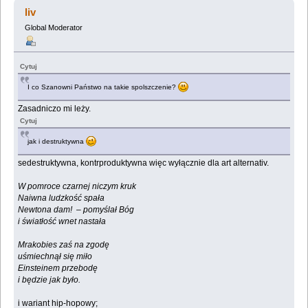
stworzyłem... (Przeczytany 529862 razy)
liv
Global Moderator
Cytuj
I co Szanowni Państwo na takie spolszczenie?
Zasadniczo mi leży.
Cytuj
jak i destruktywna
sedestruktywna, kontrproduktywna więc wyłącznie dla art alternativ.
W pomroce czarnej niczym kruk
Naiwna ludzkość spała
Newtona dam! – pomyślał Bóg
i światłość wnet nastała
Mrakobies zaś na zgodę
uśmiechnął się miło
Einsteinem przebodę
i będzie jak było.
i wariant hip-hopowy;