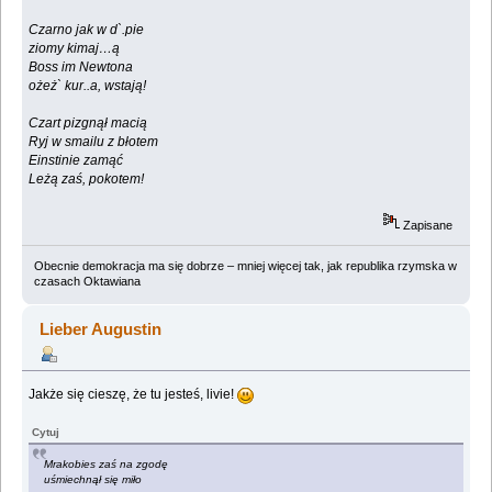
Czarno jak w d`.pie
ziomy kimaj…ą
Boss im Newtona
ożeż` kur..a, wstają!
Czart pizgnął macią
Ryj w smailu z błotem
Einstinie zamąć
Leżą zaś, pokotem!
Zapisane
Obecnie demokracja ma się dobrze – mniej więcej tak, jak republika rzymska w
czasach Oktawiana
Lieber Augustin
Jakże się cieszę, że tu jesteś, livie!
Cytuj
Mrakobies zaś na zgodę
uśmiechnął się miło