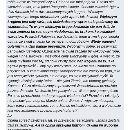
robią ludzie w Patagonii czy w Chinach nie miał pojęcia. Często nie
wiedział nawet, że ta jakaś Patagonia istnieje. Obecnie człowiek żyje w
dwu światach jak w dwu koncentrycznych kręgach. W małym
wewnętrznym kręgu doświadcza życia wprost jak dawniej.
Większym
kręgiem jest cały świat, nie doświadczony wprost, ale podawany do
wiadomości. To w tym większym kręgu dowiaduje się pan dziś, że
świat zmierza ku rosnącym niedoborom, ku brakom, ku uwiądowi
wzrostów. Prawda?
Natomiast trzydzieści lat temu w tym kręgu istniała
opinia, że świat zmierza ku rosnącemu dobrobytowi.
Wtedy panował
optymizm, a dziś panuje pesymizm.
Wyobraźmy sobie, że pesymizm
panowałby już wtedy. Oczywiście na gwałt zaczęto by wykupywać ropę,
węgiel i inne surowce, i wszystkie ceny skoczyłyby w górę. A więc to, że
wtedy myślano inaczej, stanowi czysty zysk, bez względu na to, jaka
będzie przyszłość. Ceny były wtedy stałe, bo ludzie mieli zaufanie do
przyszłości. A zatem konkluduję: samopoczucie nie zależy od tego, jaka
jest rzeczywiście sytuacja, ale od tego, co się o tej sytuacji myśli. Ta
sytuacja dzisiaj to cały świat — nie tylko Ziemia, ale planety, gwiazdy,
Kosmos. Cisza nieskończonych przestrzeni Wszechświata przerażała
jeszcze Pascala. Na Marsie jest pustynia, na Wenus jest gorące piekło.
Po co te przerażenia, te deprymujące wiadomości? Przecież i tak nigdy
nie postawi pan nogi na Marsie ani na Wenus. A więc czy nie lepiej,
żeby pana zawiadamiano, że na Marsie jest całkiem miło, a w Kosmosie
jest moc znakomicie prosperujących planet?
/.../
Opinia sprzed trzydziestu lat, że przyszłość jest różowa, uznana została
dziś za fałszywą.
Ale ta opinia sprzyjała ludziom, dawała im wyborne