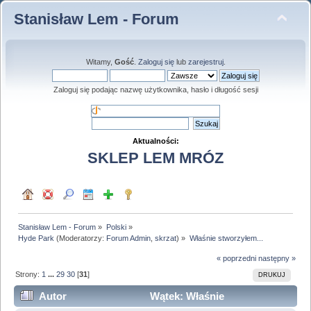
Stanisław Lem - Forum
Witamy,
Gość
.
Zaloguj się
lub
zarejestruj
.
Zaloguj się podając nazwę użytkownika, hasło i długość sesji
Aktualności:
SKLEP LEM MRÓZ
Stanisław Lem - Forum
»
Polski
»
Hyde Park
(Moderatorzy:
Forum Admin
,
skrzat
) »
Właśnie stworzyłem...
« poprzedni
następny »
Strony:
1
...
29
30
[
31
]
DRUKUJ
Autor
Wątek: Właśnie