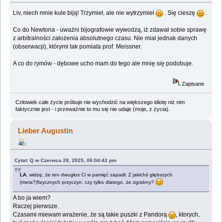
Liv, niech mnie kule biją! Trzymieł, ale nie wytrzymieł
. Się cieszę
.
Co do Newtona - uważni bijografowie wywodzą, iż zdawał sobie sprawę
z arbitralności założenia absolutnego czasu. Nie miał jednak danych
(obserwacji), którymi tak pomiata prof. Meissner.
A co do rymów - dębowe ucho mam do tego ale mnię się podobuje.
Zapisane
Człowiek całe życie próbuje nie wychodzić na większego idiotę niż nim
faktycznie jest - i przeważnie to mu się nie udaje (moje, z życia).
Lieber Augustin
Cytat: Q w Czerwca 28, 2025, 06:04:42 pm
LA
, widzę, że ten dwugłos Ci w pamięć zapadł. Z jakichś głębszych
(meta?)fizycznych przyczyn, czy tylko dlatego, że zgrabny?
A bo ja wiem?
Raczej pierwsze.
Czasami miewam wrażenie, że są takie puszki z Pandorą
, ktorych,