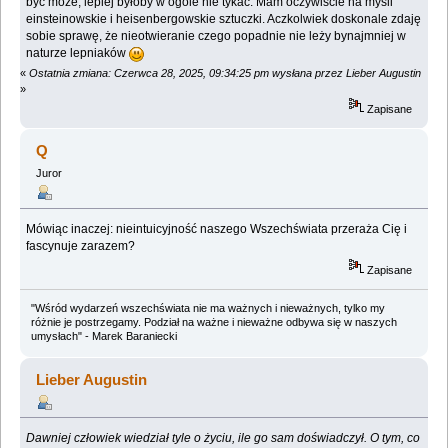
być może, lepiej byłoby w ogóle nie tykać. Mam oczywiście na myśli
einsteinowskie i heisenbergowskie sztuczki. Aczkolwiek doskonale zdaję
sobie sprawę, że nieotwieranie czego popadnie nie leży bynajmniej w
naturze lepniaków
«
Ostatnia zmiana: Czerwca 28, 2025, 09:34:25 pm wysłana przez Lieber Augustin
»
Zapisane
Q
Juror
Mówiąc inaczej: nieintuicyjność naszego Wszechświata przeraża Cię i
fascynuje zarazem?
Zapisane
"Wśród wydarzeń wszechświata nie ma ważnych i nieważnych, tylko my
różnie je postrzegamy. Podział na ważne i nieważne odbywa się w naszych
umysłach" - Marek Baraniecki
Lieber Augustin
Dawniej człowiek wiedział tyle o życiu, ile go sam doświadczył. O tym, co