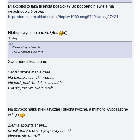
Mrakobies to taka licencja poetycka? Bo podobno niewiele ma
wspólnego z
biesem
:
https://forum.lem.pl/index.php?topic=1080.msg87424#msg87424
Hiphopowym mnie rozłożyłeś
)))
Cytuj
Czart pizgnął macią
Ryj w smailu z błotem
Swobodne skojarzenie:
Szofer szofra macią ruga,
Na tajniaka tajniak mruga...
No jadź, jadź! bedziesz tu stać?
Caf się, frrruwa twoja mać!
Na szybko: haiku nieklasyczne i stochastyczne, a mimo to wyposażone
w
kigo
Ziemia spowita snem...
szast! prast! o północy lipcowy brzask
Newton się urodził