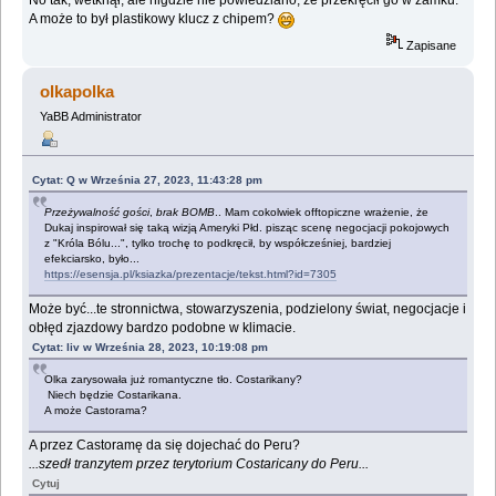
No tak, wetknął, ale nigdzie nie powiedziano, że przekręcił go w zamku.
A może to był plastikowy klucz z chipem?
Zapisane
olkapolka
YaBB Administrator
Cytat: Q w Września 27, 2023, 11:43:28 pm
Przeżywalność gości
,
brak BOMB
.. Mam cokolwiek offtopiczne wrażenie, że
Dukaj inspirował się taką wizją Ameryki Płd. pisząc scenę negocjacji pokojowych
z "Króla Bólu...", tylko trochę to podkręcił, by współcześniej, bardziej
efekciarsko, było...
https://esensja.pl/ksiazka/prezentacje/tekst.html?id=7305
Może być...te stronnictwa, stowarzyszenia, podzielony świat, negocjacje i
obłęd zjazdowy bardzo podobne w klimacie.
Cytat: liv w Września 28, 2023, 10:19:08 pm
Olka zarysowała już romantyczne tło. Costarikany?
Niech będzie Costarikana.
A może Castorama?
A przez Castoramę da się dojechać do Peru?
...szedł tranzytem przez terytorium Costaricany do Peru...
Cytuj