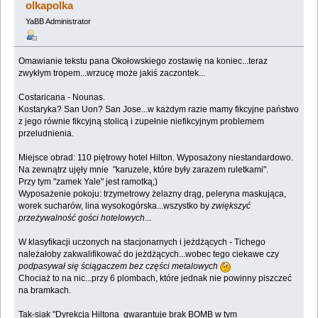
olkapolka
YaBB Administrator
Omawianie tekstu pana Okołowskiego zostawię na koniec...teraz
zwykłym tropem...wrzucę może jakiś zaczontek...
Costaricana - Nounas.
Kostaryka? San Uon? San Jose...w każdym razie mamy fikcyjne państwo
z jego równie fikcyjną stolicą i zupełnie niefikcyjnym problemem
przeludnienia.
Miejsce obrad: 110 piętrowy hotel Hilton. Wyposażony niestandardowo.
Na zewnątrz ujęły mnie "karuzele, które były zarazem ruletkami".
Przy tym "zamek Yale" jest ramotką;)
Wyposażenie pokoju: trzymetrowy żelazny drąg, peleryna maskująca,
worek sucharów, lina wysokogórska...wszystko by
zwiększyć
przeżywalność gości hotelowych
...
W klasyfikacji uczonych na stacjonarnych i jeżdżących - Tichego
należałoby zakwalifikować do jeżdżących...wobec tego ciekawe czy
podpasywał się ściągaczem bez części metalowych
Chociaż to na nic...przy 6 plombach, które jednak nie powinny piszczeć
na bramkach.
Tak-siak "Dyrekcja Hiltona gwarantuje brak BOMB w tym