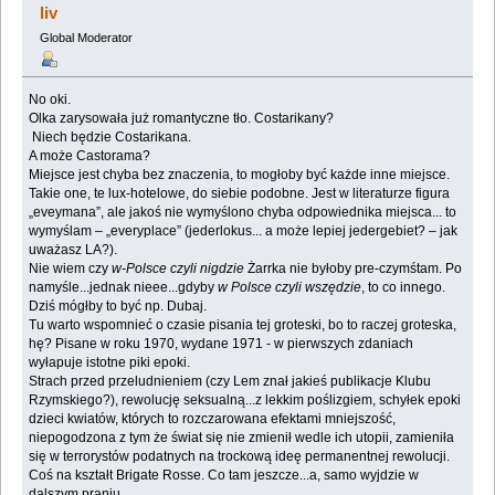
liv
Global Moderator
No oki.
Olka zarysowała już romantyczne tło. Costarikany?
Niech będzie Costarikana.
A może Castorama?
Miejsce jest chyba bez znaczenia, to mogłoby być każde inne miejsce.
Takie one, te lux-hotelowe, do siebie podobne. Jest w literaturze figura
„eveymana”, ale jakoś nie wymyślono chyba odpowiednika miejsca... to
wymyślam – „everyplace” (jederlokus... a może lepiej jedergebiet? – jak
uważasz LA?).
Nie wiem czy
w-Polsce czyli nigdzie
Żarrka nie byłoby pre-czymśtam. Po
namyśle...jednak nieee...gdyby
w Polsce czyli wszędzie
, to co innego.
Dziś mógłby to być np. Dubaj.
Tu warto wspomnieć o czasie pisania tej groteski, bo to raczej groteska,
hę? Pisane w roku 1970, wydane 1971 - w pierwszych zdaniach
wyłapuje istotne piki epoki.
Strach przed przeludnieniem (czy Lem znał jakieś publikacje Klubu
Rzymskiego?), rewolucję seksualną...z lekkim poślizgiem, schyłek epoki
dzieci kwiatów, których to rozczarowana efektami mniejszość,
niepogodzona z tym że świat się nie zmienił wedle ich utopii, zamieniła
się w terrorystów podatnych na trockową ideę permanentnej rewolucji.
Coś na kształt Brigate Rosse. Co tam jeszcze...a, samo wyjdzie w
dalszym praniu.