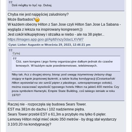
Dziś mógłby to być np. Dubaj.
Chyba nie jest najgęściej zaludniony?
Może Barbados?
W każdem obecny Hilton z San Jose czyli Hilton San Jose La Sabana -
wygląda z leksza na inspirowany kongresem;))
Jest cokół kilkupiętrowy i strzałka w niebo - ale na 38 pięter...
https://images.app.goo.gl/ApfdVxzy3dacLXVW7
Cytat: Lieber Augustin w Września 29, 2023, 12:46:21 pm
Cytuj
Cóż, sam kongres i jego formy organizacyjne dałbym jednak do czasów
lemowych. W każdym razie przedinternetowo, telebimowych.
Niby tak. Acz z drugiej strony, biorąc pod uwagę
trzymetrowy żelazny drąg
stojący w kącie jaspisowej łazienki
, a także liczbę kondygnacji (
Costaricański
Hilton wystrzelał na sto sześć pięter z płaskiego, czteropiętrowego cokołu
),
można oszacować wysokość typowego hotelu Hilton na jakieś 400 metrów. Czy
poza symbolem Hameryki, Empire State Building, coś takiego istniało w roku
1970?
Raczej nie - rozpoczęła się budowa Sears Tower.
EST ma 381m do dachu i 102 nadziemne piętra.
Sears Tower przebił EST o 61,3m a przybyło mu tylko 6 pięter.
Lemowy Hilton mógł mieć około 350 metrów - by drąg stał wystarczy
3.10/3.20 na kondygnację?