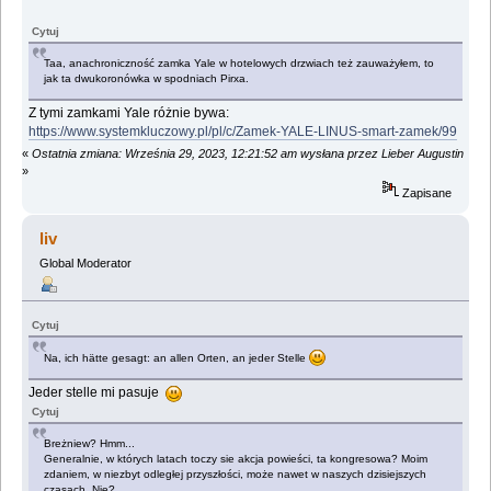
Cytuj
Taa, anachroniczność zamka Yale w hotelowych drzwiach też zauważyłem, to
jak ta dwukoronówka w spodniach Pirxa.
Z tymi zamkami Yale różnie bywa:
https://www.systemkluczowy.pl/pl/c/Zamek-YALE-LINUS-smart-zamek/99
«
Ostatnia zmiana: Września 29, 2023, 12:21:52 am wysłana przez Lieber Augustin
»
Zapisane
liv
Global Moderator
Cytuj
Na, ich hätte gesagt: an allen Orten, an jeder Stelle
Jeder stelle mi pasuje
Cytuj
Breżniew? Hmm...
Generalnie, w których latach toczy sie akcja powieści, ta kongresowa? Moim
zdaniem, w niezbyt odległej przyszłości, może nawet w naszych dzisiejszych
czasach. Nie?