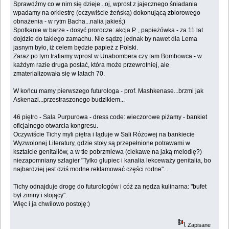
Sprawdźmy co w nim się dzieje...oj, wprost z jajecznego śniadania
wpadamy na orkiestrę (oczywiście żeńską) dokonującą zbiorowego
obnażenia - w rytm Bacha...nalia jakieś;)
Spotkanie w barze - dosyć prorocze: akcja P. , papieżówka - za 11 lat
dojdzie do takiego zamachu. Nie sądzę jednak by nawet dla Lema
jasnym było, iż celem będzie papież z Polski.
Zaraz po tym trafiamy wprost w Unabombera czy tam Bombowca - w
każdym razie druga postać, która może przewrotniej, ale
zmaterializowała się w latach 70.
W końcu mamy pierwszego futurologa - prof. Mashkenase...brzmi jak
Askenazi...przestraszonego budzikiem...
46 piętro - Sala Purpurowa - dress code: wieczorowe piżamy - bankiet
oficjalnego otwarcia kongresu.
Oczywiście Tichy myli piętra i ląduje w Sali Różowej na bankiecie
Wyzwolonej Literatury, gdzie stoły są przepełnione potrawami w
kształcie genitaliów, a w tle pobrzmiewa (ciekawe na jaką melodię?)
niezapomniany szlagier "Tylko głupiec i kanalia lekceważy genitalia, bo
najbardziej jest dziś modne reklamować części rodne"...
Tichy odnajduje drogę do futurologów i cóż za nędza kulinarna: "bufet
był zimny i stojący".
Więc i ja chwilowo postoję:)
Zapisane