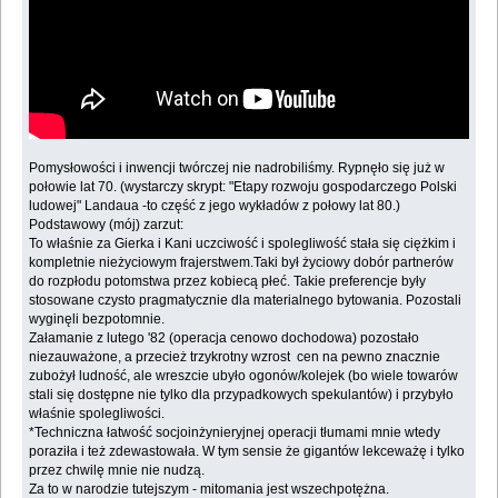
Pomysłowości i inwencji twórczej nie nadrobiliśmy. Rypnęło się już w
połowie lat 70. (wystarczy skrypt: "Etapy rozwoju gospodarczego Polski
ludowej" Landaua -to część z jego wykładów z połowy lat 80.)
Podstawowy (mój) zarzut:
To właśnie za Gierka i Kani uczciwość i spolegliwość stała się ciężkim i
kompletnie nieżyciowym frajerstwem.Taki był życiowy dobór partnerów
do rozpłodu potomstwa przez kobiecą płeć. Takie preferencje były
stosowane czysto pragmatycznie dla materialnego bytowania. Pozostali
wyginęli bezpotomnie.
Załamanie z lutego '82 (operacja cenowo dochodowa) pozostało
niezauważone, a przecież trzykrotny wzrost cen na pewno znacznie
zubożył ludność, ale wreszcie ubyło ogonów/kolejek (bo wiele towarów
stali się dostępne nie tylko dla przypadkowych spekulantów) i przybyło
właśnie spolegliwości.
*Techniczna łatwość socjoinżynieryjnej operacji tłumami mnie wtedy
poraziła i też zdewastowała. W tym sensie że gigantów lekceważę i tylko
przez chwilę mnie nie nudzą.
Za to w narodzie tutejszym - mitomania jest wszechpotężna.