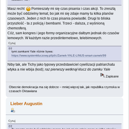
Masz recht
Pomieszały mi się czas pisania i czas akcji. To zresztą
może być oddzielny temat, bo jak mi się zdaje mamy tu kilka planów
czasowych. Jeden z nich to czas pisania powiastki. Drugi to bliska
przyszłość - ta z policją i bembami. Trzeci - dalsza, z wyśnioną
chemosferą.
Cóż, sam kongres i jego formy organizacyjne dałbym jednak do czasów
lemowych. W każdym razie przedinternetowo, telebimowych.
Cytuj
tymi zamkami Yale różnie bywa:
https://www.systemkluczowy.pl/pl/c/Zamek-YALE-LINUS-smart-zamek/99
Niby tak, ale Tichy jako typowy przedstawiciel cywilizacji patriarchatu
wtyka a nie wbija (kod);
raz pierwszy wetknął klucz do zamku Yale
Zapisane
Obecnie demokracja ma się dobrze – mniej więcej tak, jak republika rzymska w
czasach Oktawiana
Lieber Augustin
Cytuj