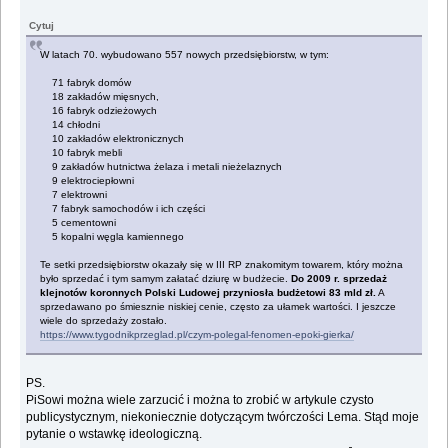
Cytuj
W latach 70. wybudowano 557 nowych przedsiębiorstw, w tym:
71 fabryk domów
18 zakładów mięsnych,
16 fabryk odzieżowych
14 chłodni
10 zakładów elektronicznych
10 fabryk mebli
9 zakładów hutnictwa żelaza i metali nieżelaznych
9 elektrociepłowni
7 elektrowni
7 fabryk samochodów i ich części
5 cementowni
5 kopalni węgla kamiennego
Te setki przedsiębiorstw okazały się w III RP znakomitym towarem, który można
było sprzedać i tym samym załatać dziurę w budżecie.
Do 2009 r. sprzedaż
klejnotów koronnych Polski Ludowej przyniosła budżetowi 83 mld zł.
A
sprzedawano po śmiesznie niskiej cenie, często za ułamek wartości. I jeszcze
wiele do sprzedaży zostało.
https://www.tygodnikprzeglad.pl/czym-polegal-fenomen-epoki-gierka/
PS.
PiSowi można wiele zarzucić i można to zrobić w artykule czysto
publicystycznym, niekoniecznie dotyczącym twórczości Lema. Stąd moje
pytanie o wstawkę ideologiczną.