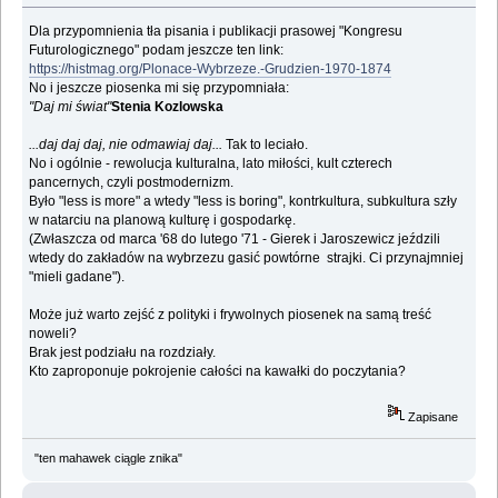
Dla przypomnienia tła pisania i publikacji prasowej "Kongresu
Futurologicznego" podam jeszcze ten link:
https://histmag.org/Plonace-Wybrzeze.-Grudzien-1970-1874
No i jeszcze piosenka mi się przypomniała:
"Daj mi świat"
Stenia Kozlowska
...daj daj daj, nie odmawiaj daj...
Tak to leciało.
No i ogólnie - rewolucja kulturalna, lato miłości, kult czterech
pancernych, czyli postmodernizm.
Było "less is more" a wtedy "less is boring", kontrkultura, subkultura szły
w natarciu na planową kulturę i gospodarkę.
(Zwłaszcza od marca '68 do lutego '71 - Gierek i Jaroszewicz jeździli
wtedy do zakładów na wybrzezu gasić powtórne strajki. Ci przynajmniej
"mieli gadane").
Może już warto zejść z polityki i frywolnych piosenek na samą treść
noweli?
Brak jest podziału na rozdziały.
Kto zaproponuje pokrojenie całości na kawałki do poczytania?
Zapisane
"ten mahawek ciągle znika"