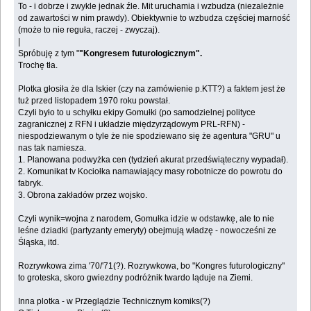
To - i dobrze i zwykle jednak źle. Mit uruchamia i wzbudza (niezależnie
od zawartości w nim prawdy). Obiektywnie to wzbudza częściej marność
(może to nie reguła, raczej - zwyczaj).
|
Spróbuję z tym "
"Kongresem futurologicznym".
Trochę tła.
Plotka głosiła że dla Iskier (czy na zamówienie p.KTT?) a faktem jest że
tuż przed listopadem 1970 roku powstał.
Czyli było to u schyłku ekipy Gomułki (po samodzielnej polityce
zagranicznej z RFN i układzie międzyrządowym PRL-RFN) -
niespodziewanym o tyle że nie spodziewano się że agentura "GRU" u
nas tak namiesza.
1. Planowana podwyżka cen (tydzień akurat przedświąteczny wypadał).
2. Komunikat tv Kociołka namawiający masy robotnicze do powrotu do
fabryk.
3. Obrona zakładów przez wojsko.
Czyli wynik=wojna z narodem, Gomułka idzie w odstawkę, ale to nie
leśne dziadki (partyzanty emeryty) obejmują władzę - nowocześni ze
Śląska, itd.
Rozrywkowa zima '70/'71(?). Rozrywkowa, bo "Kongres futurologiczny"
to groteska, skoro gwiezdny podróżnik twardo ląduje na Ziemi.
Inna plotka - w Przeglądzie Technicznym komiks(?)