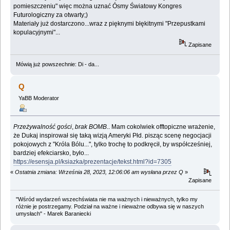
pomieszczeniu" więc można uznać Ósmy Światowy Kongres
Futurologiczny za otwarty;)
Materiały już dostarczono...wraz z pięknymi błękitnymi "Przepustkami
kopulacyjnymi"...
Zapisane
Mówią już powszechnie: Di - da...
Q
YaBB Moderator
Przeżywalność gości
,
brak BOMB
.. Mam cokolwiek offtopiczne wrażenie,
że Dukaj inspirował się taką wizją Ameryki Płd. pisząc scenę negocjacji
pokojowych z "Króla Bólu...", tylko trochę to podkręcił, by współcześniej,
bardziej efekciarsko, było...
https://esensja.pl/ksiazka/prezentacje/tekst.html?id=7305
«
Ostatnia zmiana: Września 28, 2023, 12:06:06 am wysłana przez Q
»
Zapisane
"Wśród wydarzeń wszechświata nie ma ważnych i nieważnych, tylko my
różnie je postrzegamy. Podział na ważne i nieważne odbywa się w naszych
umysłach" - Marek Baraniecki