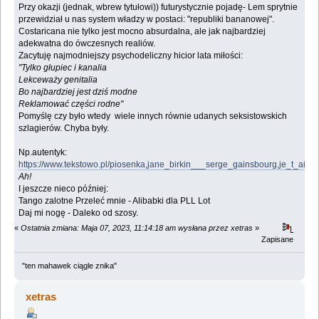
Przy okazji (jednak, wbrew tytułowi)) futurystycznie pojadę- Lem sprytnie
przewidział u nas system władzy w postaci: "republiki bananowej".
Costaricana nie tylko jest mocno absurdalna, ale jak najbardziej
adekwatna do ówczesnych realiów.
Zacytuję najmodniejszy psychodeliczny hicior lata miłości:
"Tylko głupiec i kanalia
Lekceważy genitalia
Bo najbardziej jest dziś modne
Reklamować części rodne"
Pomyślę czy było wtedy wiele innych równie udanych seksistowskich
szlagierów. Chyba były.
Np.autentyk:
https://www.tekstowo.pl/piosenka,jane_birkin___serge_gainsbourg,je_t_aim
Ah!
I jeszcze nieco później:
Tango zalotne Przeleć mnie - Alibabki dla PLL Lot
Daj mi nogę - Daleko od szosy.
«
Ostatnia zmiana: Maja 07, 2023, 11:14:18 am wysłana przez xetras
»
Zapisane
"ten mahawek ciągle znika"
xetras