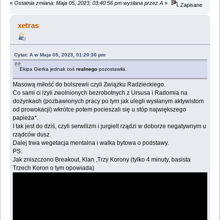
«
Ostatnia zmiana: Maja 05, 2023, 03:40:56 pm wysłana przez A
»
Zapisane
xetras
Cytat: A w Maja 05, 2023, 01:20:30 pm
Ekipa Gierka jednak coś
realnego
pozostawiła.
Masową miłość do bolszewii czyli Związku Radzieckiego.
Co sami ci lżyli zwolnionych bezrobotnych z Ursusa i Radomia na
dożynkach (pozbawionych pracy po tym jak ulegli wysłanym aktywistom
od prowokacji) wkrótce potem pocieszali się u stóp największego
papieża*.
I tak jest do dziś, czyli serwilizm i jurgielt rządzi w doborze negatywnym u
rządców dusz.
Dalej trwa wegetacja mentalna i walka bytowa o podstawy.
PS.
Jak zniszczono Breakout, Klan ,Trzy Korony (tylko 4 minuty, basista
Trzech Koron o tym opowiada)