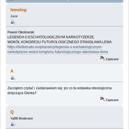
Lemologiczna [Kongres futurologiczny] (Przeczytany
lemolog
155744 razy)
Juror
Paweł Okołowski
LEGENDA O ESCHATOLOGICZNYM NARKOTYZERZE.
WOKÓŁ
KONGRESU FUTUROLOGICZNEGO
STANISŁAWA LEMA
https://deliberatio.eu/pl/analizy/legenda-o-eschatologicznym-
narkotyzerze-wokol-kongresu-futurologicznego-stanislawa-lema
Zapisane
A
Zacząłem czytać i zastanawiam się: po co ta wstawka ideologiczna
dotycząca Gierka?
Zapisane
Q
YaBB Moderator