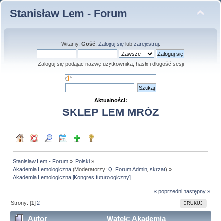
Stanisław Lem - Forum
Witamy,
Gość
.
Zaloguj się
lub
zarejestruj
.
Zaloguj się podając nazwę użytkownika, hasło i długość sesji
Aktualności:
SKLEP LEM MRÓZ
Stanisław Lem - Forum
»
Polski
»
Akademia Lemologiczna
(Moderatorzy:
Q
,
Forum Admin
,
skrzat
) »
Akademia Lemologiczna [Kongres futurologiczny]
« poprzedni
następny »
Strony: [
1
]
2
DRUKUJ
Autor
Wątek: Akademia