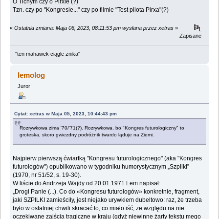
O Tichym czy o Pirxie (?)
Tzn. czy po "Kongresie..." czy po filmie "Test pilota Pirxa"(?)
«
Ostatnia zmiana: Maja 06, 2023, 08:11:53 pm wysłana przez xetras
»
Zapisane
"ten mahawek ciągle znika"
lemolog
Juror
Cytat: xetras w Maja 05, 2023, 10:44:43 pm
Rozrywkowa zima '70/'71(?). Rozrywkowa, bo "Kongres futurologiczny" to
groteska, skoro gwiezdny podróżnik twardo ląduje na Ziemi.
Najpierw pierwszą ćwiartką "Kongresu futurologicznego" (aka "Kongres
futurologów") opublikowano w tygodniku humorystycznym „Szpilki”
(1970, nr 51/52, s. 19-30).
W liście do Andrzeja Wajdy od 20.01.1971 Lem napisał:
„Drogi Panie (...). Co do «Kongresu futurologów» konkretnie, fragment,
jaki SZPILKI zamieściły, jest niejako urywkiem dubeltowo: raz, że trzeba
było w ostatniej chwili skracać to, co miało iść, ze względu na nie
oczekiwane zajścia tragiczne w kraju (gdyż niewinne żarty tekstu mego