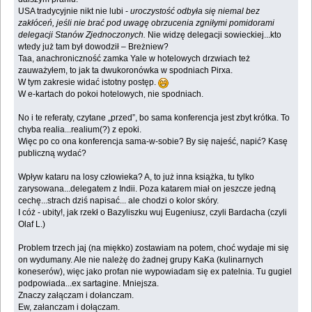
USA tradycyjnie nikt nie lubi -
uroczystość odbyła się niemal bez
zakłóceń, jeśli nie brać pod uwagę obrzucenia zgniłymi pomidorami
delegacji Stanów Zjednoczonych.
Nie widzę delegacji sowieckiej...kto
wtedy już tam był dowodził – Breżniew?
Taa, anachroniczność zamka Yale w hotelowych drzwiach też
zauważyłem, to jak ta dwukoronówka w spodniach Pirxa.
W tym zakresie widać istotny postęp.
W e-kartach do pokoi hotelowych, nie spodniach.
No i te referaty, czytane „przed”, bo sama konferencja jest zbyt krótka. To
chyba realia...realium(?) z epoki.
Więc po co ona konferencja sama-w-sobie? By się najeść, napić? Kasę
publiczną wydać?
Wpływ kataru na losy człowieka? A, to już inna książka, tu tylko
zarysowana...delegatem z Indii. Poza katarem miał on jeszcze jedną
cechę...strach dziś napisać... ale chodzi o kolor skóry.
I cóż - ubity!, jak rzekł o Bazyliszku wuj Eugeniusz, czyli Bardacha (czyli
Olaf L.)
Problem trzech jaj (na miękko) zostawiam na potem, choć wydaje mi się
on wydumany. Ale nie należę do żadnej grupy KaKa (kulinarnych
koneserów), więc jako profan nie wypowiadam się ex patelnia. Tu gugiel
podpowiada...ex sartagine. Mniejsza.
Znaczy załączam i dołanczam.
Ew, załanczam i dołączam.