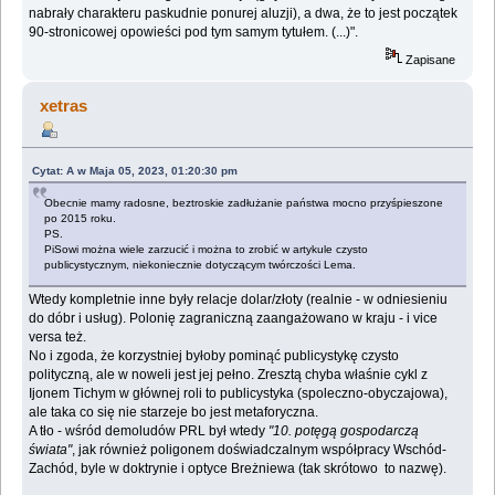
nabrały charakteru paskudnie ponurej aluzji), a dwa, że to jest początek
90-stronicowej opowieści pod tym samym tytułem. (...)".
Zapisane
xetras
Cytat: A w Maja 05, 2023, 01:20:30 pm
Obecnie mamy radosne, beztroskie zadłużanie państwa mocno przyśpieszone
po 2015 roku.
PS.
PiSowi można wiele zarzucić i można to zrobić w artykule czysto
publicystycznym, niekoniecznie dotyczącym twórczości Lema.
Wtedy kompletnie inne były relacje dolar/złoty (realnie - w odniesieniu
do dóbr i usług). Polonię zagraniczną zaangażowano w kraju - i vice
versa też.
No i zgoda, że korzystniej byłoby pominąć publicystykę czysto
polityczną, ale w noweli jest jej pełno. Zresztą chyba właśnie cykl z
Ijonem Tichym w głównej roli to publicystyka (spoleczno-obyczajowa),
ale taka co się nie starzeje bo jest metaforyczna.
A tło - wśród demoludów PRL był wtedy
"10. potęgą gospodarczą
świata"
, jak również poligonem doświadczalnym współpracy Wschód-
Zachód, byle w doktrynie i optyce Breżniewa (tak skrótowo to nazwę).