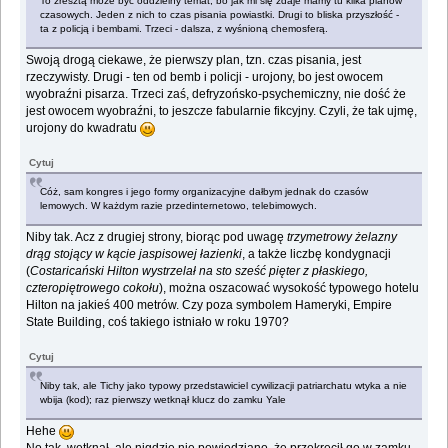
To zresztą może być oddzielny temat, bo jak mi się zdaje mamy tu kilka planów
czasowych. Jeden z nich to czas pisania powiastki. Drugi to bliska przyszłość -
ta z policją i bembami. Trzeci - dalsza, z wyśnioną chemosferą.
Swoją drogą ciekawe, że pierwszy plan, tzn. czas pisania, jest
rzeczywisty. Drugi - ten od bemb i policji - urojony, bo jest owocem
wyobraźni pisarza. Trzeci zaś, defryzońsko-psychemiczny, nie dość że
jest owocem wyobraźni, to jeszcze fabularnie fikcyjny. Czyli, że tak ujmę,
urojony do kwadratu
Cytuj
Cóż, sam kongres i jego formy organizacyjne dałbym jednak do czasów
lemowych. W każdym razie przedinternetowo, telebimowych.
Niby tak. Acz z drugiej strony, biorąc pod uwagę
trzymetrowy żelazny
drąg stojący w kącie jaspisowej łazienki
, a także liczbę kondygnacji
(
Costaricański Hilton wystrzelał na sto sześć pięter z płaskiego,
czteropiętrowego cokołu
), można oszacować wysokość typowego hotelu
Hilton na jakieś 400 metrów. Czy poza symbolem Hameryki, Empire
State Building, coś takiego istniało w roku 1970?
Cytuj
Niby tak, ale Tichy jako typowy przedstawiciel cywilizacji patriarchatu wtyka a nie
wbija (kod); raz pierwszy wetknął klucz do zamku Yale
Hehe