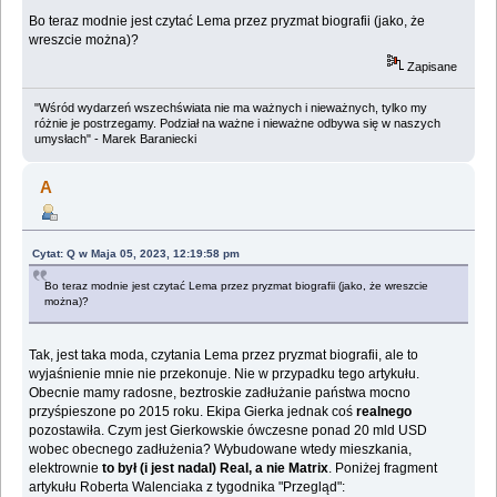
Bo teraz modnie jest czytać Lema przez pryzmat biografii (jako, że
wreszcie można)?
Zapisane
"Wśród wydarzeń wszechświata nie ma ważnych i nieważnych, tylko my
różnie je postrzegamy. Podział na ważne i nieważne odbywa się w naszych
umysłach" - Marek Baraniecki
A
Cytat: Q w Maja 05, 2023, 12:19:58 pm
Bo teraz modnie jest czytać Lema przez pryzmat biografii (jako, że wreszcie
można)?
Tak, jest taka moda, czytania Lema przez pryzmat biografii, ale to
wyjaśnienie mnie nie przekonuje. Nie w przypadku tego artykułu.
Obecnie mamy radosne, beztroskie zadłużanie państwa mocno
przyśpieszone po 2015 roku. Ekipa Gierka jednak coś
realnego
pozostawiła. Czym jest Gierkowskie ówczesne ponad 20 mld USD
wobec obecnego zadłużenia? Wybudowane wtedy mieszkania,
elektrownie
to był (i jest nadal) Real, a nie Matrix
. Poniżej fragment
artykułu Roberta Walenciaka z tygodnika "Przegląd":