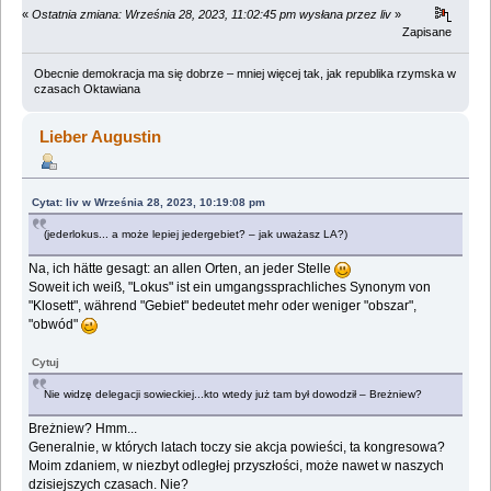
«
Ostatnia zmiana: Września 28, 2023, 11:02:45 pm wysłana przez liv
»
Zapisane
Obecnie demokracja ma się dobrze – mniej więcej tak, jak republika rzymska w
czasach Oktawiana
Lieber Augustin
Cytat: liv w Września 28, 2023, 10:19:08 pm
(jederlokus... a może lepiej jedergebiet? – jak uważasz LA?)
Na, ich hätte gesagt: an allen Orten, an jeder Stelle
Soweit ich weiß, "Lokus" ist ein umgangssprachliches Synonym von
"Klosett", während "Gebiet" bedeutet mehr oder weniger "obszar",
"obwód"
Cytuj
Nie widzę delegacji sowieckiej...kto wtedy już tam był dowodził – Breżniew?
Breżniew? Hmm...
Generalnie, w których latach toczy sie akcja powieści, ta kongresowa?
Moim zdaniem, w niezbyt odległej przyszłości, może nawet w naszych
dzisiejszych czasach. Nie?