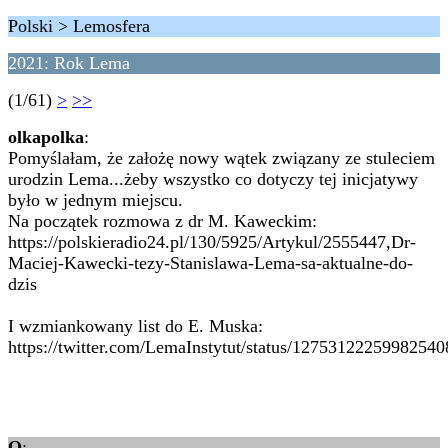
Polski > Lemosfera
2021: Rok Lema
(1/61)
>
>>
olkapolka
:
Pomyślałam, że założę nowy wątek związany ze stuleciem
urodzin Lema...żeby wszystko co dotyczy tej inicjatywy
było w jednym miejscu.
Na początek rozmowa z dr M. Kaweckim:
https://polskieradio24.pl/130/5925/Artykul/2555447,Dr-
Maciej-Kawecki-tezy-Stanislawa-Lema-sa-aktualne-do-
dzis
I wzmiankowany list do E. Muska:
https://twitter.com/LemaInstytut/status/12753122259982540
Q
: