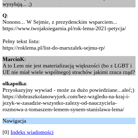
wysyłają... ;)
Q
:
Nonono... W Sejmie, z prezydenckim wsparciem...
https://www.twojaksiegarnia.pl/rok-lema-2021-petycja/
Pełny tekst listu:
https://roklema.pl/list-do-marszalek-sejmu-rp/
MarcinK
:
A to Lem nie jest materializacją większości (bo z LGBT i
UE nie miał wiele wspólnego) strachów jakimi rzuca rząd?
olkapolka
:
Przyokazyjny wywiad - może za dużo powiedziane...aleć;)
https://dobraszkolanowyjork.com/bez-wzgledu-na-kraj-i-
jezyk-w-zasadzie-wszystko-zalezy-od-nauczyciela-
rozmowa-z-tomaszem-lemem-synem-stanislawa-lema/
Nawigacja
[0]
Indeks wiadomości