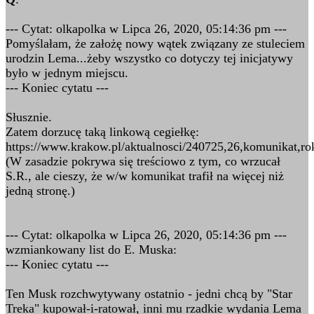
--- Cytat: olkapolka w Lipca 26, 2020, 05:14:36 pm ---
Pomyślałam, że założę nowy wątek związany ze stuleciem
urodzin Lema...żeby wszystko co dotyczy tej inicjatywy
było w jednym miejscu.
--- Koniec cytatu ---
Słusznie.
Zatem dorzucę taką linkową cegiełkę:
https://www.krakow.pl/aktualnosci/240725,26,komunikat,r
(W zasadzie pokrywa się treściowo z tym, co wrzucał
S.R., ale cieszy, że w/w komunikat trafił na więcej niż
jedną stronę.)
--- Cytat: olkapolka w Lipca 26, 2020, 05:14:36 pm ---
wzmiankowany list do E. Muska:
--- Koniec cytatu ---
Ten Musk rozchwytywany ostatnio - jedni chcą by "Star
Treka" kupował-i-ratował, inni mu rzadkie wydania Lema